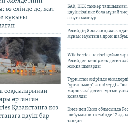
ен әйелдерінің
БАҚ: КҚК танкер тапшылығы
: өз елінде де, жат
қауіпсіздікке бола мұнай тиеу
де құқығы
созуға мәжбүр
маған
Ресейдің Ярослав қаласындағ
мұнай зауытына дрон шабуы
Wildberries негізгі қоймала
Ресейден көшірмек деген ха
жоққа шығарды
Түркістан өңірінде әйелдерді
"ұрғашылар", әншілерді – "
а соққыларынан
жаршысы" деген тұрғын ұстал
қозғалды
ары өртенген
ries Қазақстанға көз
Киев пен Киев облысында Рес
Астанаға қауіп бар
шабуылынан кемінде 17 адам
тапқан