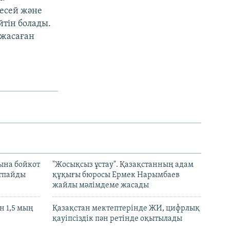
есей және
йтін болады.
 жасаған
ына бойкот
"Жосықсыз ұстау". Қазақстанның адам
ртпайды
құқығы бюросы Ермек Нарымбаев
жайлы мәлімдеме жасады
 1,5 мың
Қазақстан мектептерінде ЖИ, цифрлық
қауіпсіздік пән ретінде оқытылады