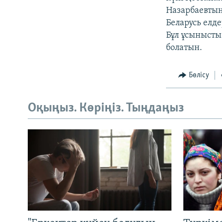
Назарбаевтың
Беларусь елде
Бұл ұсынысты
болатын.
Бөлісу
Оқыңыз. Көріңіз. Тыңдаңыз