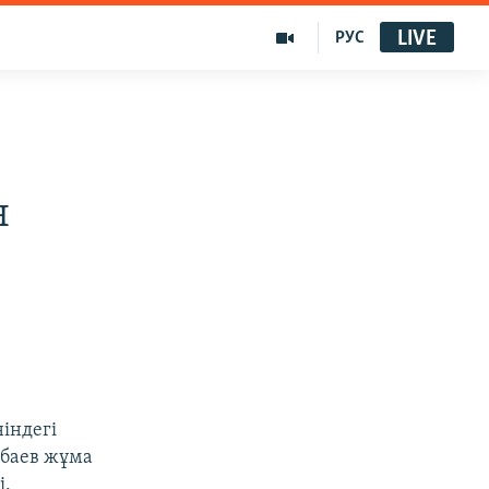
LIVE
РУС
н
індегі
рбаев жұма
і.