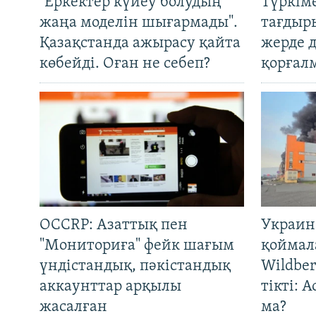
"Еркектер күйеу болудың
Түркім
жаңа моделін шығармады".
тағдыры
Қазақстанда ажырасу қайта
жерде 
көбейді. Оған не себеп?
қорғал
OCCRP: Азаттық пен
Украин
"Мониториға" фейк шағым
қоймал
үндістандық, пәкістандық
Wildber
аккаунттар арқылы
тікті: 
жасалған
ма?