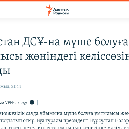
стан ДСҰ-на мүше болуға
ысы жөніндегі келіссөзі
ды
жыл, 21:44
VPN-сіз оқу
ниежүзілік сауда ұйымына мүше болуға ұмтылысы жөн
н тоқтатып отыр. Бұл туралы президент Нұрсұлтан Наза
йда өткен шетел инвесторларының кеңесінде мәлімдед