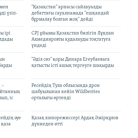
 мен
"Қазақстан" арнасы сайлауалды
ді үзіп-
дебаттағы сауалнамада "ешқандай
бұрмалау болған жоқ" дейді
ы ірі
CPJ ұйымы Қазақстан билігін Лұқпан
лдады
Ахмедияровты қудалауды тоқтатуға
үндеді
рын
"Әділ сөз" қоры Динара Егеубаеваға
барды
қатысты істі ашық тергеуге шақырды
 –
Ресейдің Тула облысында дрон
шайтанның
шабуылынан кейін Wildberries
ып, іс
орталығы өртенді
ейдің әуе
Қазақ кинорежиссері Ардақ Әмірқұлов
 қаза
дүниеден өтті