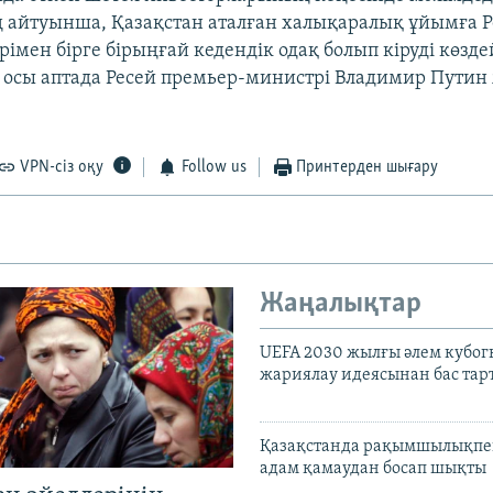
 айтуынша, Қазақстан аталған халықаралық ұйымға Р
рімен бірге бірыңғай кедендік одақ болып кіруді көзде
 осы аптада Ресей премьер-министрі Владимир Путин
VPN-сіз оқу
Follow us
Принтерден шығару
Жаңалықтар
UEFA 2030 жылғы әлем кубог
жариялау идеясынан бас та
Қазақстанда рақымшылықпен
адам қамаудан босап шықты