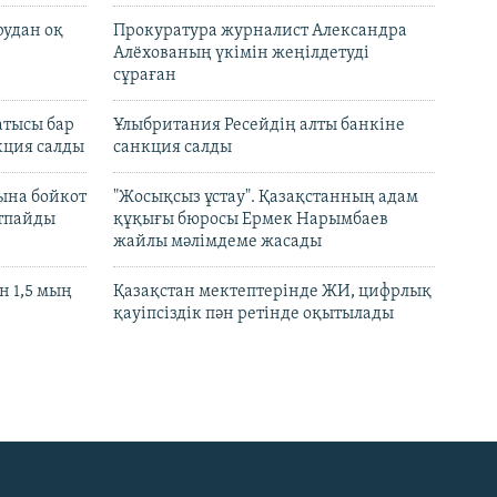
рудан оқ
Прокуратура журналист Александра
Алёхованың үкімін жеңілдетуді
сұраған
атысы бар
Ұлыбритания Ресейдің алты банкіне
кция салды
санкция салды
ына бойкот
"Жосықсыз ұстау". Қазақстанның адам
ртпайды
құқығы бюросы Ермек Нарымбаев
жайлы мәлімдеме жасады
 1,5 мың
Қазақстан мектептерінде ЖИ, цифрлық
қауіпсіздік пән ретінде оқытылады