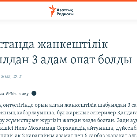
станда жанкештілік
лдан 3 адам опат болды
жыл, 22:21
VPN-сіз оқу
 оңтүстігінде орын алған жанкештілік шабуылдан 3 са
ияның хабарлауынша, бұл жарылыс әскерилер Қандаға
еру жұмыстарын жүргізіп жатқан кезде болған. Зади 
кшісі Нияз Мохаммад Серхадидің айтуынша, дүйсенбі 
ндай-ақ 2 қарапайым азамат пен 5 сарбаз жарақат алғ