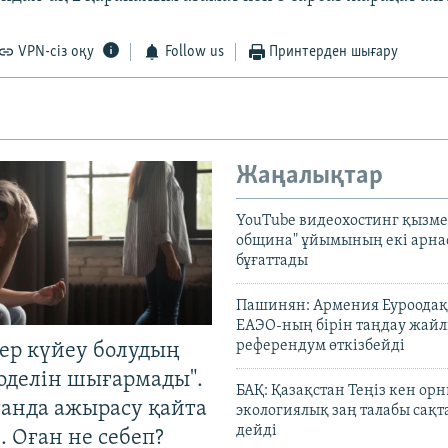
VPN-сіз оқу
Follow us
Принтерден шығару
Жаңалықтар
YouTube видеохостинг қызмет
община" ұйымының екі арн
бұғаттады
Пашинян: Армения Еуроодақ
ЕАЭО-ның бірін таңдау жай
референдум өткізбейді
тер күйеу болудың
оделін шығармады".
БАҚ: Қазақстан Теңіз кен ор
танда ажырасу қайта
экологиялық заң талабы сақ
дейді
. Оған не себеп?