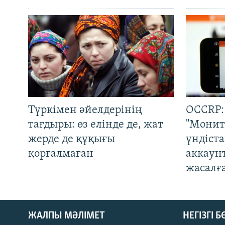
Түркімен әйелдерінің
OCCRP:
тағдыры: өз елінде де, жат
"Монит
жерде де құқығы
үндіст
қорғалмаған
аккаун
жасалғ
ЖАЛПЫ МӘЛІМЕТ
НЕГІЗГІ 