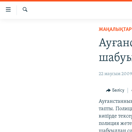
Accessibility
links
İздеу
Skip
ЖАҢАЛЫҚТАР
ЖАҢАЛЫҚТАР
to
САЯСАТ
main
Ауған
content
AZATTYQTV
Skip
шабуы
ҚАҢТАР ОҚИҒАСЫ
to
main
АДАМ ҚҰҚЫҚТАРЫ
22 маусым 2009 
Navigation
ӘЛЕУМЕТ
Skip
to
ӘЛЕМ
Бөлісу
Search
АРНАЙЫ ЖОБАЛАР
Ауғанстанның
тапты. Полиц
көпірде текс
полиция жете
шабуылдан со