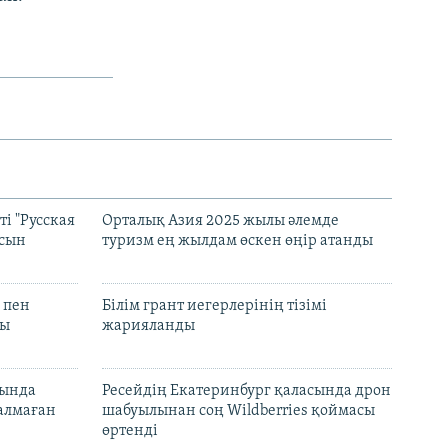
і "Русская
Орталық Азия 2025 жылы әлемде
асын
туризм ең жылдам өскен өңір атанды
 пен
Білім грант иегерлерінің тізімі
лы
жарияланды
нында
Ресейдің Екатеринбург қаласында дрон
талмаған
шабуылынан соң Wildberries қоймасы
өртенді