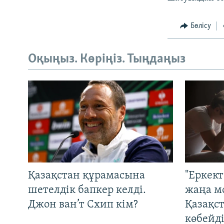
Бөлісу
Оқыңыз. Көріңіз. Тыңдаңыз
Қазақстан құрамасына
"Еркек
шетелдік бапкер келді.
жаңа м
Джон ван’т Схип кім?
Қазақс
көбейді