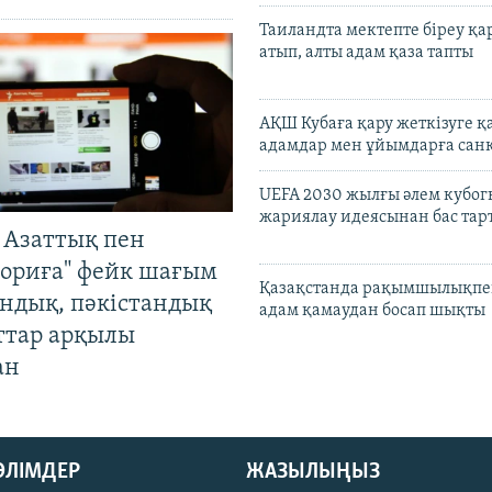
Таиландта мектепте біреу қа
атып, алты адам қаза тапты
АҚШ Кубаға қару жеткізуге қ
адамдар мен ұйымдарға сан
UEFA 2030 жылғы әлем кубог
жариялау идеясынан бас та
 Азаттық пен
ориға" фейк шағым
Қазақстанда рақымшылықпен
андық, пәкістандық
адам қамаудан босап шықты
ттар арқылы
ан
БӨЛІМДЕР
ЖАЗЫЛЫҢЫЗ