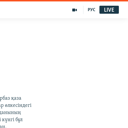
LIVE
РУС
рбаз қаза
р өлкесіндегі
ауданының
күнгі бұл
ан.