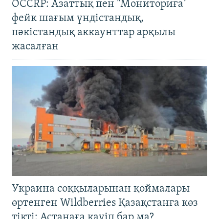
OCCRP: Азаттық пен "Мониториға"
фейк шағым үндістандық,
пәкістандық аккаунттар арқылы
жасалған
Украина соққыларынан қоймалары
өртенген Wildberries Қазақстанға көз
тікті: Астанаға қауіп бар ма?