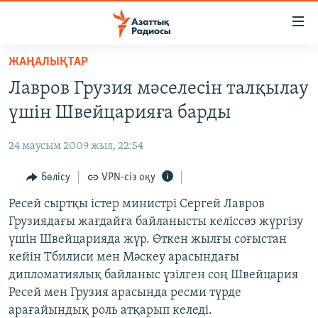
Accessibility
links
Skip
ЖАҢАЛЫҚТАР
to
ЖАҢАЛЫҚТАР
Лавров Грузия мәселесін талқылау
main
САЯСАТ
content
үшін Швейцарияға барды
AZATTYQTV
Skip
to
24 маусым 2009 жыл, 22:54
ҚАҢТАР ОҚИҒАСЫ
main
АДАМ ҚҰҚЫҚТАРЫ
Бөлісу
VPN-сіз оқу
Navigation
Skip
ӘЛЕУМЕТ
Ресей сыртқы істер министрі Сергей Лавров
to
Грузиядағы жағдайға байланысты келіссөз жүргізу
ӘЛЕМ
Search
үшін Швейцарияда жүр. Өткен жылғы соғыстан
АРНАЙЫ ЖОБАЛАР
кейін Тбилиси мен Мәскеу арасындағы
дипломатиялық байланыс үзілген соң Швейцария
Русский
Ресей мен Грузия арасында ресми түрде
арағайындық роль атқарып келеді.