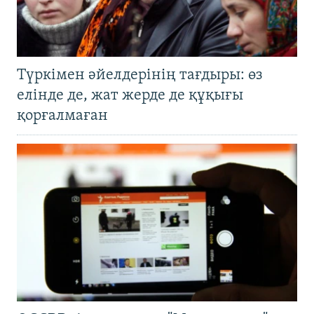
Түркімен әйелдерінің тағдыры: өз
елінде де, жат жерде де құқығы
қорғалмаған