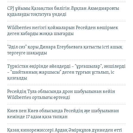
CPJ ұйымы Қазақстан билігін Лұқпан Ахмедияровты
қудалауды тоқтатуға үндеді
Wildberries негізгі қоймаларын Ресейден көшірмек
деген хабарды жоққа шығарды
"Әділ сөз" қоры Динара Егеубаеваға қатысты істі ашық
тергеуге шақырды
Түркістан өңірінде әйелдерді – "ұрғашылар", әншілерді
– "шайтанның жаршысы" деген тұрғын ұсталып, іс
қозғалды
Ресейдің Тула облысында дрон шабуылынан кейін
Wildberries орталығы өртенді
Киев пен Киев облысында Ресейдің әуе шабуылынан
кемінде 17 адам қаза тапқан
Қазақ кинорежиссері Ардақ Әмірқұлов дүниеден өтті