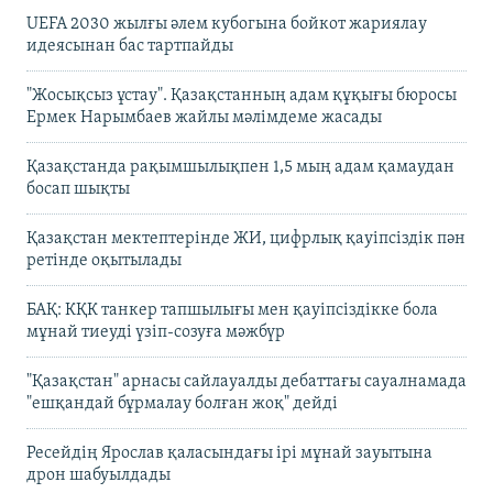
UEFA 2030 жылғы әлем кубогына бойкот жариялау
идеясынан бас тартпайды
"Жосықсыз ұстау". Қазақстанның адам құқығы бюросы
Ермек Нарымбаев жайлы мәлімдеме жасады
Қазақстанда рақымшылықпен 1,5 мың адам қамаудан
босап шықты
Қазақстан мектептерінде ЖИ, цифрлық қауіпсіздік пән
ретінде оқытылады
БАҚ: КҚК танкер тапшылығы мен қауіпсіздікке бола
мұнай тиеуді үзіп-созуға мәжбүр
"Қазақстан" арнасы сайлауалды дебаттағы сауалнамада
"ешқандай бұрмалау болған жоқ" дейді
Ресейдің Ярослав қаласындағы ірі мұнай зауытына
дрон шабуылдады