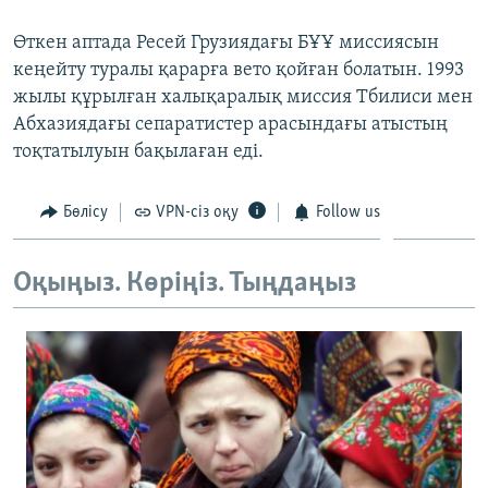
ЖАЗЫЛЫҢЫЗ
Өткен аптада Ресей Грузиядағы БҰҰ миссиясын
кеңейту туралы қарарға вето қойған болатын. 1993
жылы құрылған халықаралық миссия Тбилиси мен
Басқа тілдерде
Абхазиядағы сепаратистер арасындағы атыстың
тоқтатылуын бақылаған еді.
Бөлісу
VPN-сіз оқу
Follow us
Оқыңыз. Көріңіз. Тыңдаңыз