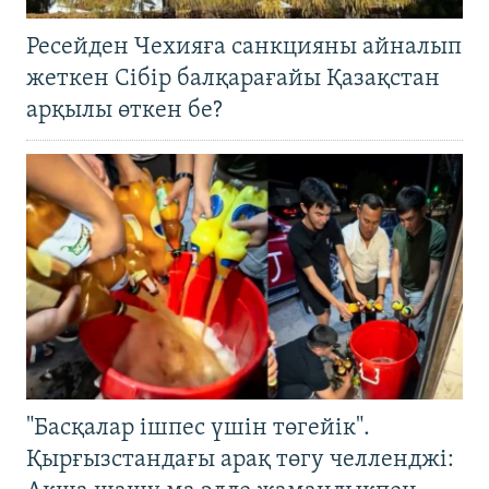
Ресейден Чехияға санкцияны айналып
жеткен Сібір балқарағайы Қазақстан
арқылы өткен бе?
"Басқалар ішпес үшін төгейік".
Қырғызстандағы арақ төгу челленджі: