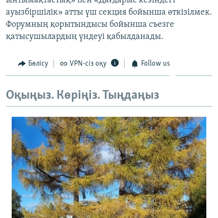
ынтымақтастық» пен «Дағдарыс кезіндегі
ауызбіршілік» атты үш секция бойынша өткізілмек.
Форумның қорытындысы бойынша съезге
қатысушылардың үндеуі қабылданады.
Бөлісу
VPN-сіз оқу
Follow us
Оқыңыз. Көріңіз. Тыңдаңыз