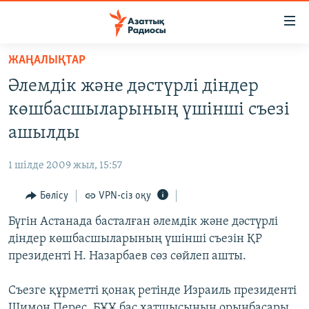
Accessibility
links
Skip
ЖАҢАЛЫҚТАР
to
ЖАҢАЛЫҚТАР
Әлемдік және дәстүрлі діндер
main
САЯСАТ
content
көшбасшыларының үшінші съезі
AZATTYQTV
Skip
ашылды
to
ҚАҢТАР ОҚИҒАСЫ
main
1 шілде 2009 жыл, 15:57
АДАМ ҚҰҚЫҚТАРЫ
Navigation
Skip
Бөлісу
VPN-сіз оқу
ӘЛЕУМЕТ
to
Бүгін Астанада басталған әлемдік және дәстүрлі
ӘЛЕМ
Search
діндер көшбасшыларының үшінші съезін ҚР
АРНАЙЫ ЖОБАЛАР
президенті Н. Назарбаев сөз сөйлеп ашты.
Русский
Съезге құрметті қонақ ретінде Израиль президенті
Шимон Перес, БҰҰ бас хатшысының орынбасары