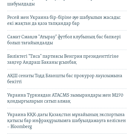
шабуылдады
Ресей мен Украина бір-біріне әуе шабуылын жасады:
екі жақтан да қаза тапқандар бар
Самат Смақов "Атырау" футбол клубының бас бапкері
болып тағайындалды
Биліктегі "Тиса" партиясы Венгрия президенттігіне
заңгер Андраш Баканы ұсынбақ
АҚШ сенаты Тодд Бланшты бас прокурор лауазымына
бекітті
Украина Түркиядан ATACMS зымырандары мен M270
қондырғыларын сатып алмақ
Украина КҚК-дағы Қазақстан мұнайының экспортына
қатысы бар инфрақұрылымға шабуылдамауға келіскен
– Bloomberg