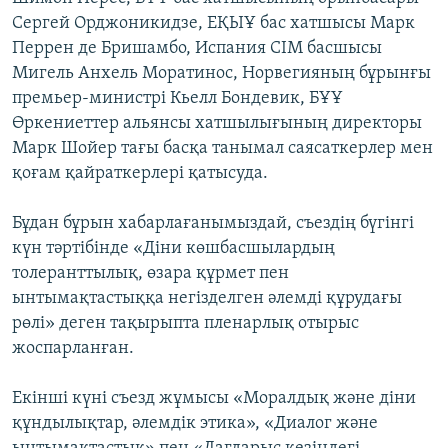
ЖАЗЫЛЫҢЫЗ
Сергей Орджоникидзе, ЕҚЫҰ бас хатшысы Марк
Перрен де Бришамбо, Испания СІМ басшысы
Мигель Анхель Моратинос, Норвегияның бұрынғы
премьер-министрі Кьелл Бондевик, БҰҰ
Басқа тілдерде
Өркениеттер альянсы хатшылығының директоры
Марк Шойер тағы басқа танымал саясаткерлер мен
қоғам қайраткерлері қатысуда.
Бұдан бұрын хабарлағанымыздай, съездің бүгінгі
күн тәртібінде «Діни көшбасшылардың
толеранттылық, өзара құрмет пен
ынтымақтастыққа негізделген әлемді құрудағы
рөлі» деген тақырыпта пленарлық отырыс
жоспарланған.
Екінші күні съезд жұмысы «Моралдық және діни
құндылықтар, әлемдік этика», «Диалог және