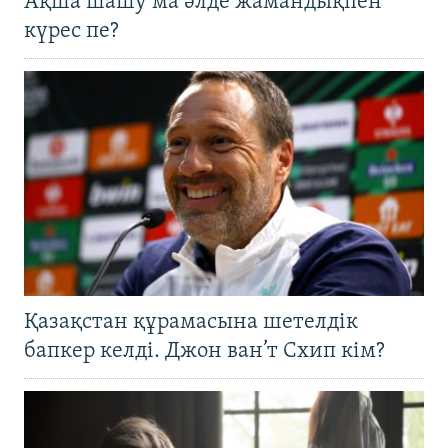
Ақша шашу ма әлде жамандықпен
күрес пе?
Қазақстан құрамасына шетелдік
бапкер келді. Джон ван’т Схип кім?