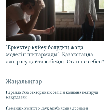
"Еркектер күйеу болудың жаңа
моделін шығармады". Қазақстанда
ажырасу қайта көбейді. Оған не себеп?
Жаңалықтар
Израиль Газа секторының бөлігін қалпына келтіруді
мақұлдаған
Йемендік хуситтер Сауд Арабиясына дронмен