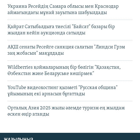
Украина Ресейдің Самара облысы мен Краснодар
аймағындағы мұнай зауытына шабуылдады
Қайрат Сатыбалдыға тиесілі "Байсат" базары бір
жылдан кейін аукционда сатылды
АҚШ сенаты Ресейге санкция салатын "Линдси Грэм
заң жобасын" мақұлдады
Wildberries қоймаларының бір бөлігін "Қазақстан,
Өзбекстан және Беларуське көшірмек"
YouTube видеохостинг қызметі "Русская община"
ұйымының екі арнасын бұғаттады
Орталық Азия 2025 жылы әлемде туризм ең жылдам
өскен өңір атанды