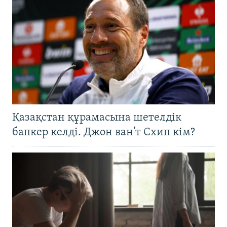
Қазақстан құрамасына шетелдік
бапкер келді. Джон ван’т Схип кім?