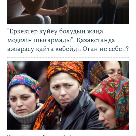
"Еркектер күйеу болудың жаңа
моделін шығармады". Қазақстанда
ажырасу қайта көбейді. Оған не себеп?