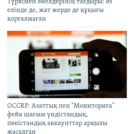
Түркімен әйелдерінің тағдыры: өз
елінде де, жат жерде де құқығы
қорғалмаған
OCCRP: Азаттық пен "Мониториға"
фейк шағым үндістандық,
пәкістандық аккаунттар арқылы
жасалған