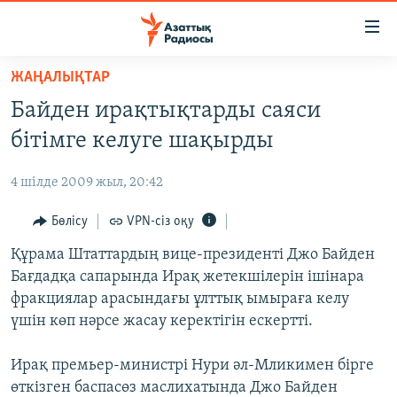
Accessibility
links
Skip
ЖАҢАЛЫҚТАР
to
ЖАҢАЛЫҚТАР
Байден ирақтықтарды саяси
main
САЯСАТ
content
бітімге келуге шақырды
AZATTYQTV
Skip
to
4 шілде 2009 жыл, 20:42
ҚАҢТАР ОҚИҒАСЫ
main
АДАМ ҚҰҚЫҚТАРЫ
Бөлісу
VPN-сіз оқу
Navigation
Skip
ӘЛЕУМЕТ
Құрама Штаттардың вице-президенті Джо Байден
to
Бағдадқа сапарында Ирақ жетекшілерін ішінара
ӘЛЕМ
Search
фракциялар арасындағы ұлттық ымыраға келу
АРНАЙЫ ЖОБАЛАР
үшін көп нәрсе жасау керектігін ескертті.
Русский
Ирақ премьер-министрі Нури әл-Мликимен бірге
өткізген баспасөз маслихатында Джо Байден