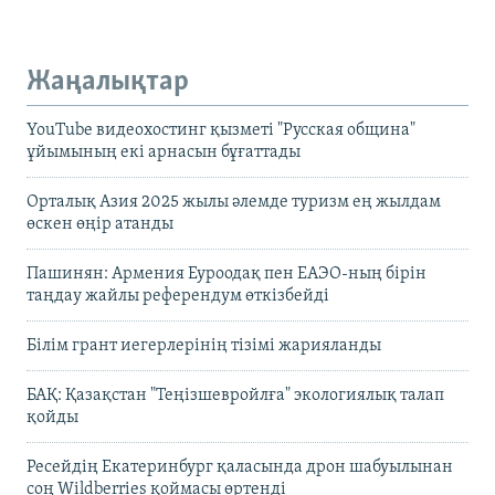
Жаңалықтар
YouTube видеохостинг қызметі "Русская община"
ұйымының екі арнасын бұғаттады
Орталық Азия 2025 жылы әлемде туризм ең жылдам
өскен өңір атанды
Пашинян: Армения Еуроодақ пен ЕАЭО-ның бірін
таңдау жайлы референдум өткізбейді
Білім грант иегерлерінің тізімі жарияланды
БАҚ: Қазақстан "Теңізшевройлға" экологиялық талап
қойды
Ресейдің Екатеринбург қаласында дрон шабуылынан
соң Wildberries қоймасы өртенді