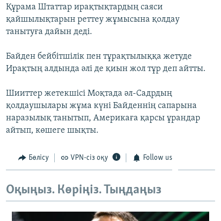
Құрама Штаттар ирақтықтардың саяси
ЖАЗЫЛЫҢЫЗ
қайшылықтарын реттеу жұмысына қолдау
танытуға дайын деді.
Басқа тілдерде
Байден бейбітшілік пен тұрақтылыққа жетуде
Ирақтың алдында әлі де қиын жол тұр деп айтты.
Шииттер жетекшісі Моқтада әл-Садрдың
қолдаушылары жұма күні Байденнің сапарына
наразылық танытып, Америкаға қарсы ұрандар
айтып, көшеге шықты.
Бөлісу
VPN-сіз оқу
Follow us
Оқыңыз. Көріңіз. Тыңдаңыз