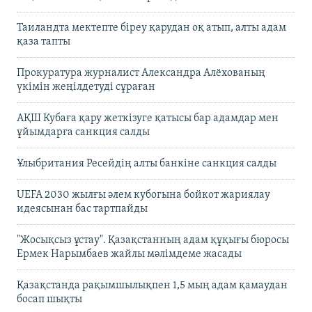
Таиландта мектепте біреу қарудан оқ атып, алты адам
қаза тапты
Прокуратура журналист Александра Алёхованың
үкімін жеңілдетуді сұраған
АҚШ Кубаға қару жеткізуге қатысы бар адамдар мен
ұйымдарға санкция салды
Ұлыбритания Ресейдің алты банкіне санкция салды
UEFA 2030 жылғы әлем кубогына бойкот жариялау
идеясынан бас тартпайды
"Жосықсыз ұстау". Қазақстанның адам құқығы бюросы
Ермек Нарымбаев жайлы мәлімдеме жасады
Қазақстанда рақымшылықпен 1,5 мың адам қамаудан
босап шықты