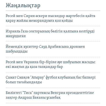
Жаңалықтар
Ресей мен Сирия әскери нысандар мәртебесін қайта
қарау жайлы меморандумға қол қойды
Израиль Газа секторының бөлігін қалпына келтіруді
мақұлдаған
Йемендік хуситтер Сауд Арабиясына дронмен
шабуылдады
Ресей мен Украина бір-біріне әуе шабуылын жасады:
екі жақтан да қаза тапқандар бар
Самат Смақов "Атырау" футбол клубының бас бапкері
болып тағайындалды
Биліктегі "Тиса" партиясы Венгрия президенттігіне
заңгер Андраш Баканы ұсынбақ