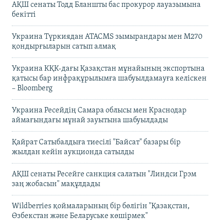
АҚШ сенаты Тодд Бланшты бас прокурор лауазымына
бекітті
Украина Түркиядан ATACMS зымырандары мен M270
қондырғыларын сатып алмақ
Украина КҚК-дағы Қазақстан мұнайының экспортына
қатысы бар инфрақұрылымға шабуылдамауға келіскен
– Bloomberg
Украина Ресейдің Самара облысы мен Краснодар
аймағындағы мұнай зауытына шабуылдады
Қайрат Сатыбалдыға тиесілі "Байсат" базары бір
жылдан кейін аукционда сатылды
АҚШ сенаты Ресейге санкция салатын "Линдси Грэм
заң жобасын" мақұлдады
Wildberries қоймаларының бір бөлігін "Қазақстан,
Өзбекстан және Беларуське көшірмек"