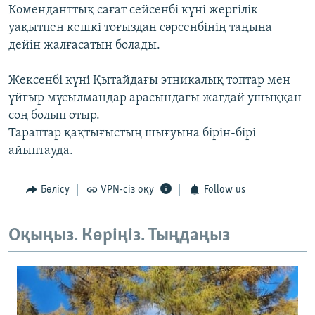
Коменданттық сағат сейсенбі күні жергілік
ЖАЗЫЛЫҢЫЗ
уақытпен кешкі тоғыздан сәрсенбінің таңына
дейін жалғасатын болады.
Басқа тілдерде
Жексенбі күні Қытайдағы этникалық топтар мен
ұйғыр мұсылмандар арасындағы жағдай ушыққан
соң болып отыр.
Тараптар қақтығыстың шығуына бірін-бірі
айыптауда.
Бөлісу
VPN-сіз оқу
Follow us
Оқыңыз. Көріңіз. Тыңдаңыз