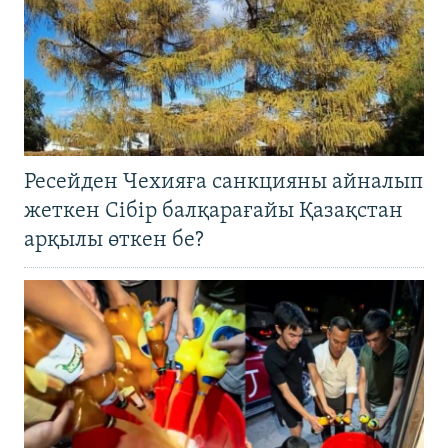
Ресейден Чехияға санкцияны айналып
жеткен Сібір балқарағайы Қазақстан
арқылы өткен бе?