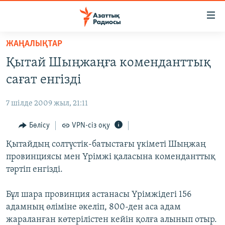
Accessibility
links
Skip
ЖАҢАЛЫҚТАР
to
ЖАҢАЛЫҚТАР
Қытай Шыңжаңға коменданттық
main
САЯСАТ
content
сағат енгізді
AZATTYQTV
Skip
to
7 шілде 2009 жыл, 21:11
ҚАҢТАР ОҚИҒАСЫ
main
АДАМ ҚҰҚЫҚТАРЫ
Бөлісу
VPN-сіз оқу
Navigation
Skip
ӘЛЕУМЕТ
Қытайдың солтүстік-батыстағы үкіметі Шыңжаң
to
провинциясы мен Үрімжі қаласына коменданттық
ӘЛЕМ
Search
тәртіп енгізді.
АРНАЙЫ ЖОБАЛАР
Бұл шара провинция астанасы Үрімжідегі 156
Русский
адамның өліміне әкеліп, 800-ден аса адам
жараланған көтерілістен кейін қолға алынып отыр.