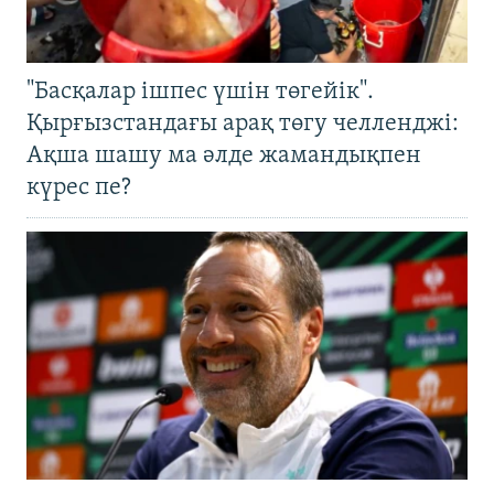
"Басқалар ішпес үшін төгейік".
Қырғызстандағы арақ төгу челленджі:
Ақша шашу ма әлде жамандықпен
күрес пе?