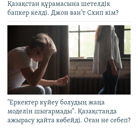
Қазақстан құрамасына шетелдік
бапкер келді. Джон ван’т Схип кім?
"Еркектер күйеу болудың жаңа
моделін шығармады". Қазақстанда
ажырасу қайта көбейді. Оған не себеп?