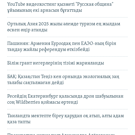
YouTube видеохостинг қызметі "Русская община"
ұйымының екі арнасын бұғаттады
Орталық Азия 2025 жылы әлемде туризм ең жылдам
өскен өңір атанды
Пашинян: Армения Еуроодақ пен ЕАЭО-ның бірін
таңдау жайлы референдум өткізбейді
Білім грант иегерлерінің тізімі жарияланды
БАҚ: Қазақстан Теңіз кен орнында экологиялық заң
талабы сақталмаған дейді
Ресейдің Екатеринбург қаласында дрон шабуылынан
соң Wildberries қоймасы өртенді
Таиландта мектепте біреу қарудан оқ атып, алты адам
қаза тапты