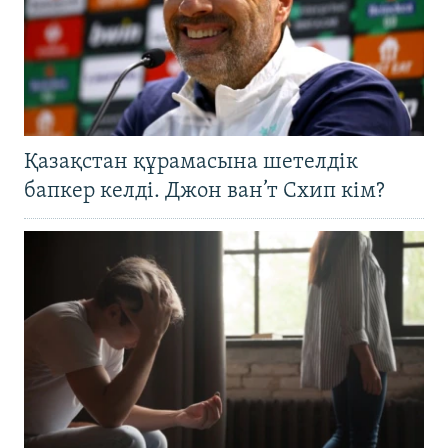
Қазақстан құрамасына шетелдік
бапкер келді. Джон ван’т Схип кім?