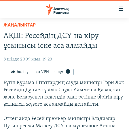
Accessibility
links
Skip
ЖАҢАЛЫҚТАР
to
ЖАҢАЛЫҚТАР
АҚШ: Ресейдің ДСҰ-на кіру
main
САЯСАТ
content
ұсынысы іске аса алмайды
AZATTYQTV
Skip
to
8 шілде 2009 жыл, 19:23
ҚАҢТАР ОҚИҒАСЫ
main
АДАМ ҚҰҚЫҚТАРЫ
Бөлісу
VPN-сіз оқу
Navigation
Skip
ӘЛЕУМЕТ
Бүгін Құрама Штаттардың сауда министрі Гэри Лок
to
Ресейдің Дүниежүзілік Сауда Ұйымына Қазақстан
ӘЛЕМ
Search
және Беларуспен кедендік одақ ретінде бірігіп кіру
АРНАЙЫ ЖОБАЛАР
ұсынысы жүзеге аса алмайды деп айтты.
Русский
Өткен айда Ресей премьер-министрі Владимир
Путин ресми Мәскеу ДСҰ-на мүшелікке Астана