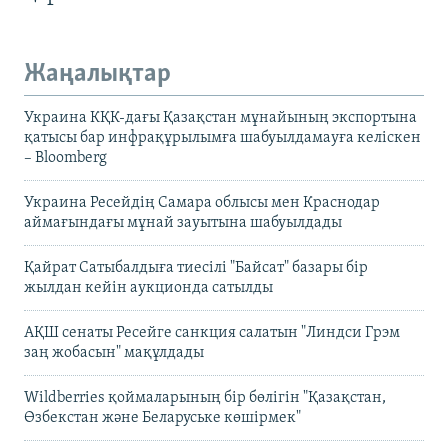
Жаңалықтар
Украина КҚК-дағы Қазақстан мұнайының экспортына
қатысы бар инфрақұрылымға шабуылдамауға келіскен
– Bloomberg
Украина Ресейдің Самара облысы мен Краснодар
аймағындағы мұнай зауытына шабуылдады
Қайрат Сатыбалдыға тиесілі "Байсат" базары бір
жылдан кейін аукционда сатылды
АҚШ сенаты Ресейге санкция салатын "Линдси Грэм
заң жобасын" мақұлдады
Wildberries қоймаларының бір бөлігін "Қазақстан,
Өзбекстан және Беларуське көшірмек"