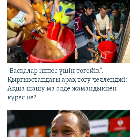
"Басқалар ішпес үшін төгейік".
Қырғызстандағы арақ төгу челленджі:
Ақша шашу ма әлде жамандықпен
күрес пе?