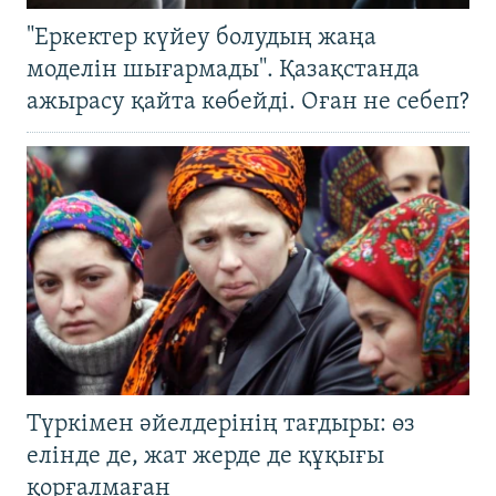
"Еркектер күйеу болудың жаңа
моделін шығармады". Қазақстанда
ажырасу қайта көбейді. Оған не себеп?
Түркімен әйелдерінің тағдыры: өз
елінде де, жат жерде де құқығы
қорғалмаған