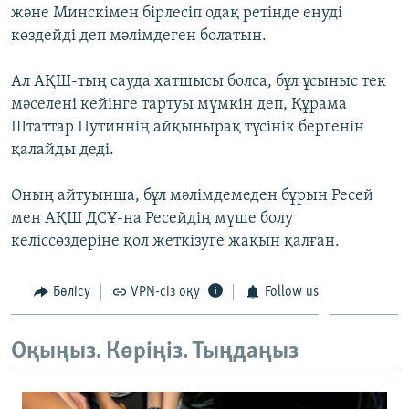
және Минскімен бірлесіп одақ ретінде енуді
ЖАЗЫЛЫҢЫЗ
көздейді деп мәлімдеген болатын.
Ал АҚШ-тың сауда хатшысы болса, бұл ұсыныс тек
Басқа тілдерде
мәселені кейінге тартуы мүмкін деп, Құрама
Штаттар Путиннің айқынырақ түсінік бергенін
қалайды деді.
Оның айтуынша, бұл мәлімдемеден бұрын Ресей
мен АҚШ ДСҰ-на Ресейдің мүше болу
келіссөздеріне қол жеткізуге жақын қалған.
Бөлісу
VPN-сіз оқу
Follow us
Оқыңыз. Көріңіз. Тыңдаңыз