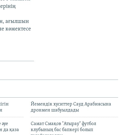
ерінің
ан, ағылшын
не көмектесе
ігін
Йемендік хуситтер Сауд Арабиясына
ан
дронмен шабуылдады
 әуе
Самат Смақов "Атырау" футбол
н да қаза
клубының бас бапкері болып