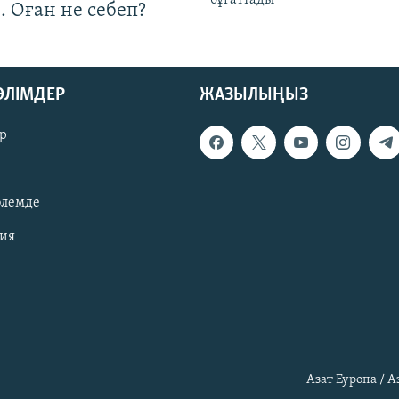
. Оған не себеп?
БӨЛІМДЕР
ЖАЗЫЛЫҢЫЗ
р
әлемде
зия
Азат Еуропа / 