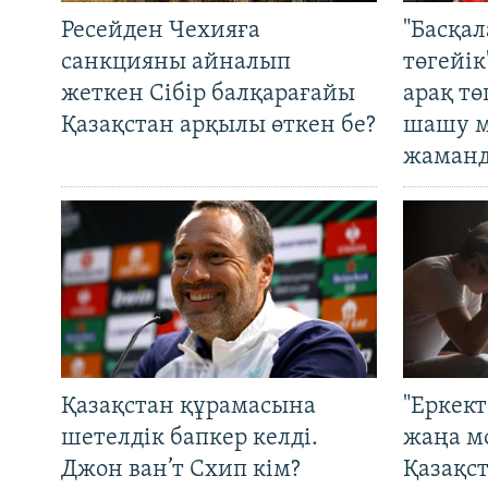
Ресейден Чехияға
"Басқал
санкцияны айналып
төгейік
жеткен Сібір балқарағайы
арақ тө
Қазақстан арқылы өткен бе?
шашу м
жаманд
Қазақстан құрамасына
"Еркек
шетелдік бапкер келді.
жаңа м
Джон ван’т Схип кім?
Қазақс