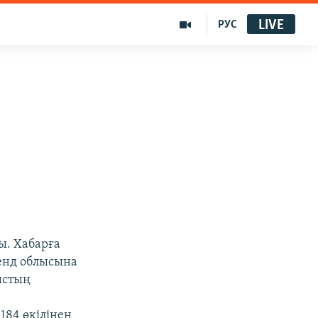
LIVE
РУС
ы. Хабарға
менд облысына
ыстың
184 өкілінен