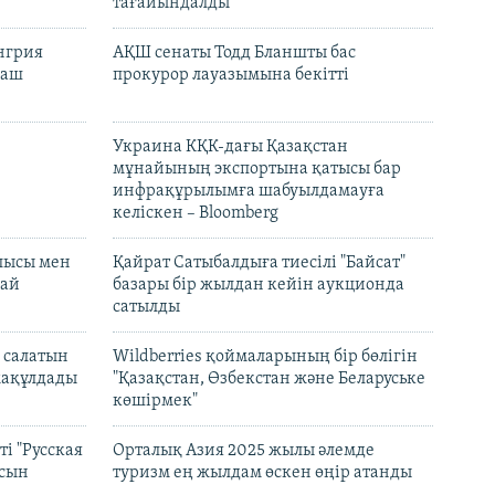
тағайындалды
енгрия
АҚШ сенаты Тодд Бланшты бас
раш
прокурор лауазымына бекітті
Украина КҚК-дағы Қазақстан
мұнайының экспортына қатысы бар
инфрақұрылымға шабуылдамауға
келіскен – Bloomberg
лысы мен
Қайрат Сатыбалдыға тиесілі "Байсат"
най
базары бір жылдан кейін аукционда
сатылды
 салатын
Wildberries қоймаларының бір бөлігін
мақұлдады
"Қазақстан, Өзбекстан және Беларуське
көшірмек"
і "Русская
Орталық Азия 2025 жылы әлемде
асын
туризм ең жылдам өскен өңір атанды