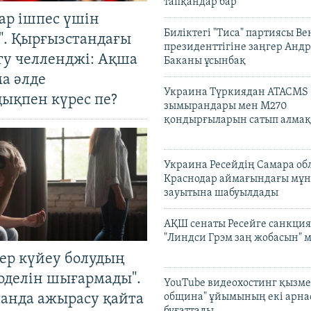
тапқандар бар
ар ішпес үшін
Биліктегі "Тиса" партиясы В
". Қырғызстандағы
президенттігіне заңгер Анд
гу челленджі: Ақша
Баканы ұсынбақ
а әлде
Украина Түркиядан ATACMS
ықпен күрес пе?
зымырандары мен M270
қондырғыларын сатып алмақ
Украина Ресейдің Самара об
Краснодар аймағындағы мұ
зауытына шабуылдады
АҚШ сенаты Ресейге санкция
"Линдси Грэм заң жобасын" 
тер күйеу болудың
оделін шығармады".
YouTube видеохостинг қызмет
танда ажырасу қайта
община" ұйымының екі арн
бұғаттады