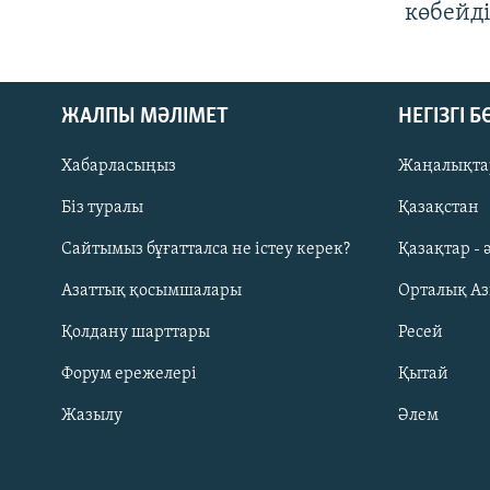
көбейді
ЖАЛПЫ МӘЛІМЕТ
НЕГІЗГІ 
Хабарласыңыз
Жаңалықта
Біз туралы
Қазақстан
Русский
Сайтымыз бұғатталса не істеу керек?
Қазақтар - 
Азаттық қосымшалары
Орталық А
ЖАЗЫЛЫҢЫЗ
Қолдану шарттары
Ресей
Форум ережелері
Қытай
Жазылу
Әлем
Басқа тілдерде