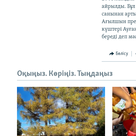
айрылды. Бұл
санынан арты
Ағылшын пре
күштері Ауға
береді деп мә
Бөлісу
Оқыңыз. Көріңіз. Тыңдаңыз