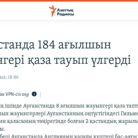
станда 184 ағылшын
гері қаза тауып үлгерді
ыл, 18:46
VPN-сіз оқу
тің ішінде Ауғанстанда 8 ағылшын жауынгері қаза тапт
шын жауынгерлері Ауғанстанның оңтүстігіндегі Гиль
ин қаласының төңірегінде болған 2 қастандық жарыл
ы.
бері Ауғанстанда Англияның қарулы күштері бас-аяғы 