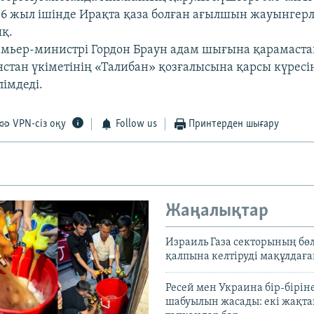
 6 жыл ішінде Ирақта қаза болған ағылшын жауынгерл
қ.
мьер-министрі Гордон Браун адам шығына қарамаст
нстан үкіметінің «Талибан» қозғалысына қарсы күресі
лімдеді.
VPN-сіз оқу
Follow us
Принтерден шығару
Жаңалықтар
Израиль Газа секторының бөл
қалпына келтіруді мақұлдағ
Ресей мен Украина бір-біріне
шабуылын жасады: екі жақта