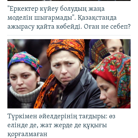
"Еркектер күйеу болудың жаңа
моделін шығармады". Қазақстанда
ажырасу қайта көбейді. Оған не себеп?
Түркімен әйелдерінің тағдыры: өз
елінде де, жат жерде де құқығы
қорғалмаған