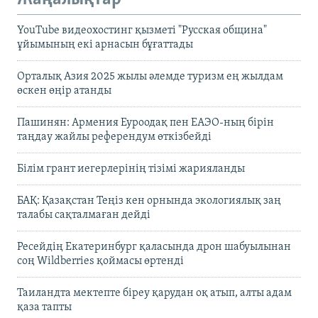
YouTube видеохостинг қызметі "Русская община"
ұйымының екі арнасын бұғаттады
Орталық Азия 2025 жылы әлемде туризм ең жылдам
өскен өңір атанды
Пашинян: Армения Еуроодақ пен ЕАЭО-ның бірін
таңдау жайлы референдум өткізбейді
Білім грант иегерлерінің тізімі жарияланды
БАҚ: Қазақстан Теңіз кен орнында экологиялық заң
талабы сақталмаған дейді
Ресейдің Екатеринбург қаласында дрон шабуылынан
соң Wildberries қоймасы өртенді
Таиландта мектепте біреу қарудан оқ атып, алты адам
қаза тапты