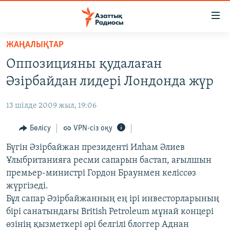
Accessibility
links
Skip
ЖАҢАЛЫҚТАР
to
ЖАҢАЛЫҚТАР
Оппозицияны қудалаған
main
САЯСАТ
content
Әзірбайдан лидері Лондонда жүр
AZATTYQTV
Skip
to
13 шілде 2009 жыл, 19:06
ҚАҢТАР ОҚИҒАСЫ
main
АДАМ ҚҰҚЫҚТАРЫ
Бөлісу
VPN-сіз оқу
Navigation
Skip
ӘЛЕУМЕТ
Бүгін Әзірбайжан президенті Илһам Әлиев
to
Ұлыбританияға ресми сапарын бастап, ағылшын
ӘЛЕМ
Search
премьер-министрі Гордон Браунмен келіссөз
АРНАЙЫ ЖОБАЛАР
жүргізеді.
Бұл сапар Әзірбайжанның ең ірі инвесторларының
Русский
бірі санатындағы British Petroleum мұнай концері
өзінің қызметкері әрі белгілі блоггер Аднан