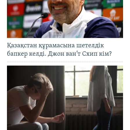
Қазақстан құрамасына шетелдік
бапкер келді. Джон ван’т Схип кім?