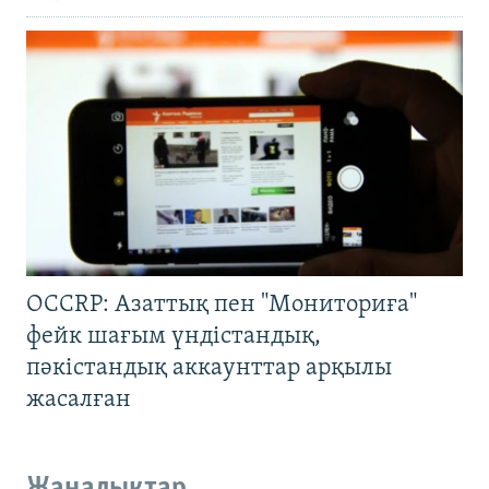
OCCRP: Азаттық пен "Мониториға"
фейк шағым үндістандық,
пәкістандық аккаунттар арқылы
жасалған
Жаңалықтар