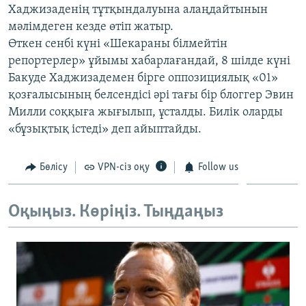
Хаджизаденің тұтқындалуына алаңдайтынын
ЖАЗЫЛЫҢЫЗ
мәлімдеген кезде өтіп жатыр.
Өткен сенбі күні «Шекараны білмейтін
репортерлер» ұйымы хабарлағандай, 8 шілде күні
Басқа тілдерде
Бакуде Хаджизадемен бірге оппозициялық «01»
қозғалысының белсендісі әрі тағы бір блоггер Эвин
Милли соққыға жығылып, ұсталды. Билік оларды
«бұзықтық істеді» деп айыптайды.
Бөлісу
VPN-сіз оқу
Follow us
Оқыңыз. Көріңіз. Тыңдаңыз