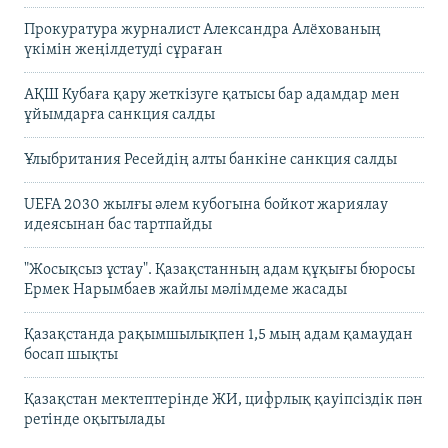
Прокуратура журналист Александра Алёхованың
үкімін жеңілдетуді сұраған
АҚШ Кубаға қару жеткізуге қатысы бар адамдар мен
ұйымдарға санкция салды
Ұлыбритания Ресейдің алты банкіне санкция салды
UEFA 2030 жылғы әлем кубогына бойкот жариялау
идеясынан бас тартпайды
"Жосықсыз ұстау". Қазақстанның адам құқығы бюросы
Ермек Нарымбаев жайлы мәлімдеме жасады
Қазақстанда рақымшылықпен 1,5 мың адам қамаудан
босап шықты
Қазақстан мектептерінде ЖИ, цифрлық қауіпсіздік пән
ретінде оқытылады