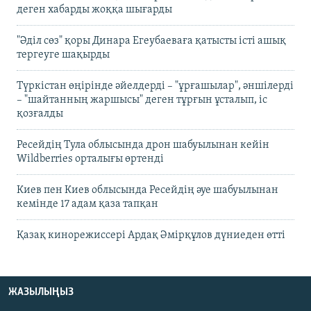
деген хабарды жоққа шығарды
"Әділ сөз" қоры Динара Егеубаеваға қатысты істі ашық
тергеуге шақырды
Түркістан өңірінде әйелдерді – "ұрғашылар", әншілерді
– "шайтанның жаршысы" деген тұрғын ұсталып, іс
қозғалды
Ресейдің Тула облысында дрон шабуылынан кейін
Wildberries орталығы өртенді
Киев пен Киев облысында Ресейдің әуе шабуылынан
кемінде 17 адам қаза тапқан
Қазақ кинорежиссері Ардақ Әмірқұлов дүниеден өтті
ЖАЗЫЛЫҢЫЗ