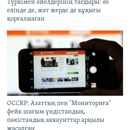
Түркімен әйелдерінің тағдыры: өз
елінде де, жат жерде де құқығы
қорғалмаған
OCCRP: Азаттық пен "Мониториға"
фейк шағым үндістандық,
пәкістандық аккаунттар арқылы
жасалған