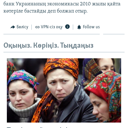
банк Украинаның экономикасы 2010 жылы қайта
ЖАЗЫЛЫҢЫЗ
көтеріле бастайды деп болжап отыр.
Бөлісу
VPN-сіз оқу
Follow us
Басқа тілдерде
Оқыңыз. Көріңіз. Тыңдаңыз