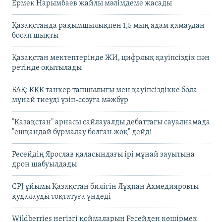
Ермек Нарымбаев жайлы мәлімдеме жасады
Қазақстанда рақымшылықпен 1,5 мың адам қамаудан
босап шықты
Қазақстан мектептерінде ЖИ, цифрлық қауіпсіздік пән
ретінде оқытылады
БАҚ: КҚК танкер тапшылығы мен қауіпсіздікке бола
мұнай тиеуді үзіп-созуға мәжбүр
"Қазақстан" арнасы сайлауалды дебаттағы сауалнамада
"ешқандай бұрмалау болған жоқ" дейді
Ресейдің Ярослав қаласындағы ірі мұнай зауытына
дрон шабуылдады
CPJ ұйымы Қазақстан билігін Лұқпан Ахмедияровты
қудалауды тоқтатуға үндеді
Wildberries негізгі қоймаларын Ресейден көшірмек