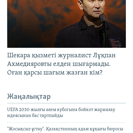
Шекара қызметі журналист Лұқпан
Ахмедияровты елден шығармады.
Оған қарсы шағым жазған кім?
Жаңалықтар
UEFA 2030 жылғы әлем кубогына бойкот жариялау
идеясынан бас тартпайды
"Жосықсыз ұстау". Қазақстанның адам құқығы бюросы