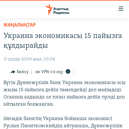
Accessibility
links
Skip
ЖАҢАЛЫҚТАР
to
ЖАҢАЛЫҚТАР
Украина экономикасы 15 пайызға
main
САЯСАТ
content
құлдырайды
AZATTYQTV
Skip
to
17 шілде 2009 жыл, 03:08
ҚАҢТАР ОҚИҒАСЫ
main
АДАМ ҚҰҚЫҚТАРЫ
Бөлісу
VPN-сіз оқу
Navigation
Skip
ӘЛЕУМЕТ
Бүгін Дүниежүзілік банк Украина экономикасы осы
to
жылы 15 пайызға дейін төмендейді деп мәлімдеді.
ӘЛЕМ
Search
Осының алдында ол тоғыз пайызға дейін түседі деп
АРНАЙЫ ЖОБАЛАР
айтылған болжанған.
Русский
Әлемдік банктің Украина бойынша экономисі
Руслан Пионтковскийдің айтуынша, Дүниежүзілік