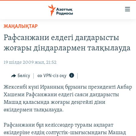
Accessibility
links
Skip
ЖАҢАЛЫҚТАР
to
ЖАҢАЛЫҚТАР
Рафсанжани елдегі дағдарысты
main
САЯСАТ
content
жоғары діндарлармен талқылауда
AZATTYQTV
Skip
to
19 шілде 2009 жыл, 21:52
ҚАҢТАР ОҚИҒАСЫ
main
АДАМ ҚҰҚЫҚТАРЫ
Бөлісу
VPN-сіз оқу
Navigation
Skip
ӘЛЕУМЕТ
Жексенбі күні Иранның бұрынғы президенті Акбар
to
Хашеми Рафсанжани елдегі саяси дағдарысты
ӘЛЕМ
Search
Машад қаласында жоғары деңгейлі діни
АРНАЙЫ ЖОБАЛАР
өкілдермен талқылауда.
Русский
Рафсанжани бұл келіссөздер туралы ақпарат
өкілдеріне елдің солтүстік-шығысындағы Машад