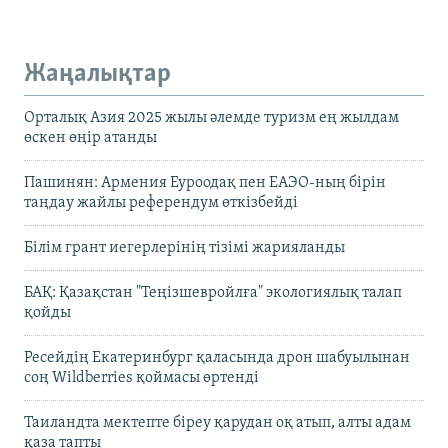
Жаңалықтар
Орталық Азия 2025 жылы әлемде туризм ең жылдам
өскен өңір атанды
Пашинян: Армения Еуроодақ пен ЕАЭО-ның бірін
таңдау жайлы референдум өткізбейді
Білім грант иегерлерінің тізімі жарияланды
БАҚ: Қазақстан "Теңізшевройлға" экологиялық талап
қойды
Ресейдің Екатеринбург қаласында дрон шабуылынан
соң Wildberries қоймасы өртенді
Таиландта мектепте біреу қарудан оқ атып, алты адам
қаза тапты