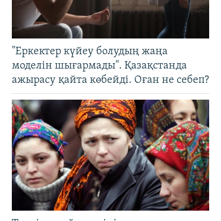
"Еркектер күйеу болудың жаңа
моделін шығармады". Қазақстанда
ажырасу қайта көбейді. Оған не себеп?