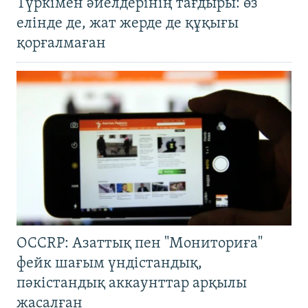
Түркімен әйелдерінің тағдыры: өз
елінде де, жат жерде де құқығы
қорғалмаған
OCCRP: Азаттық пен "Мониториға"
фейк шағым үндістандық,
пәкістандық аккаунттар арқылы
жасалған