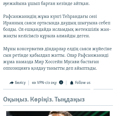
әуежайына ұшып барған кезінде айтқан.
ЖАЗЫЛЫҢЫЗ
Рафсанжанидің жұма күнгі Теһрандағы сөзі
Иранның саяси ортасында даудың шығуына себеп
Басқа тілдерде
болды. Ол ешқандайда исламдық жетекшілік жан-
жақты келісімсіз құрыла алмайды деген.
Мұны консерватив діндарлар елдің саяси жүйесіне
сын ретінде қабылдап жатты. Олар Рафсанжаниді
жұма намазда Мир Хоссейн Мусави бастаған
оппозицияға қолдау танытты деп айыптады.
Бөлісу
VPN-сіз оқу
Follow us
Оқыңыз. Көріңіз. Тыңдаңыз