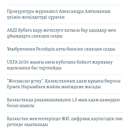
Прокуратура журналист Александра Алёхованың
үкімін жеңілдетуді сұраған
АҚШ Кубаға қару жеткізуге қатысы бар адамдар мен
ұйымдарға санкция салды
Ұлыбритания Ресейдің алты банкіне санкция салды
UEFA 2030 жылғы әлем кубогына бойкот жариялау
идеясынан бас тартпайды
"Жосықсыз ұстау". Қазақстанның адам құқығы бюросы
Ермек Нарымбаев жайлы мәлімдеме жасады
Қазақстанда рақымшылықпен 1,5 мың адам қамаудан
босап шықты
Қазақстан мектептерінде ЖИ, цифрлық қауіпсіздік пән
ретінде оқытылады