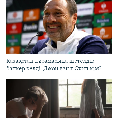
Қазақстан құрамасына шетелдік
бапкер келді. Джон ван’т Схип кім?