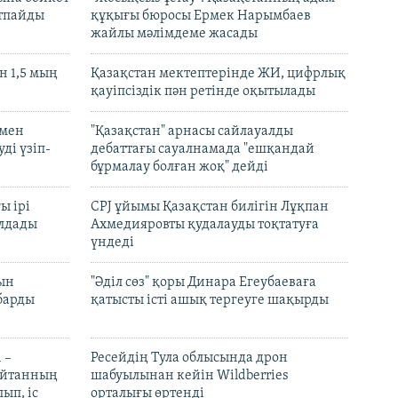
ртпайды
құқығы бюросы Ермек Нарымбаев
жайлы мәлімдеме жасады
 1,5 мың
Қазақстан мектептерінде ЖИ, цифрлық
қауіпсіздік пән ретінде оқытылады
 мен
"Қазақстан" арнасы сайлауалды
ді үзіп-
дебаттағы сауалнамада "ешқандай
бұрмалау болған жоқ" дейді
ы ірі
CPJ ұйымы Қазақстан билігін Лұқпан
лдады
Ахмедияровты қудалауды тоқтатуға
үндеді
рын
"Әділ сөз" қоры Динара Егеубаеваға
барды
қатысты істі ашық тергеуге шақырды
 –
Ресейдің Тула облысында дрон
шайтанның
шабуылынан кейін Wildberries
ып, іс
орталығы өртенді