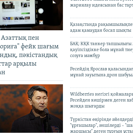
жариялау идеясынан бас та
Қазақстанда рақымшылықпен
адам қамаудан босап шықты
 Азаттық пен
БАҚ: КҚК танкер тапшылығы
ориға" фейк шағым
қауіпсіздікке бола мұнай тиеу
андық, пәкістандық
созуға мәжбүр
ттар арқылы
Ресейдің Ярослав қаласындағ
ан
мұнай зауытына дрон шабуы
Wildberries негізгі қоймала
Ресейден көшірмек деген ха
жоққа шығарды
Түркістан өңірінде әйелдерді
"ұрғашылар", әншілерді – "
жаршысы" деген тұрғын ұстал