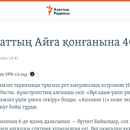
аттың Айға қонғанына 
ыл, 14:41
VPN-сіз оқу
амзат тарихында тұңғыш рет америкалық астронавт 
 басты. Армстронгтың алғашқы сөзі: «Бұл адам үшін ү
дамзат үшін үлкен секіру» болды. «Аполлон 11» кеме 
инут бойы тұрды.
занның 4-де қазақ даласынан — бүгінгі Байқоңыр, сол 
нен алғашқы спутник ұшырылған еді. Бұл оқиғадан ке