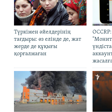
Түркімен әйелдерінің
OCCRP:
тағдыры: өз елінде де, жат
"Монит
жерде де құқығы
үндіст
қорғалмаған
аккаун
жасалғ