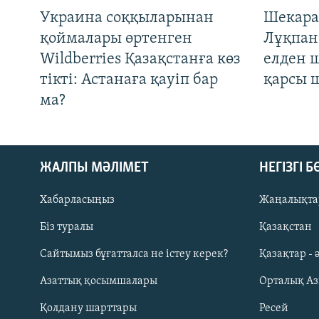
Украина соққыларынан
Шекара
қоймалары өртенген
Лұқпан
Wildberries Қазақстанға көз
елден 
тікті: Астанаға қауіп бар
қарсы 
ма?
ЖАЛПЫ МӘЛІМЕТ
НЕГІЗГІ 
Хабарласыңыз
Жаңалықта
Біз туралы
Қазақстан
Русский
Сайтымыз бұғатталса не істеу керек?
Қазақтар - 
Азаттық қосымшалары
Орталық А
ЖАЗЫЛЫҢЫЗ
Қолдану шарттары
Ресей