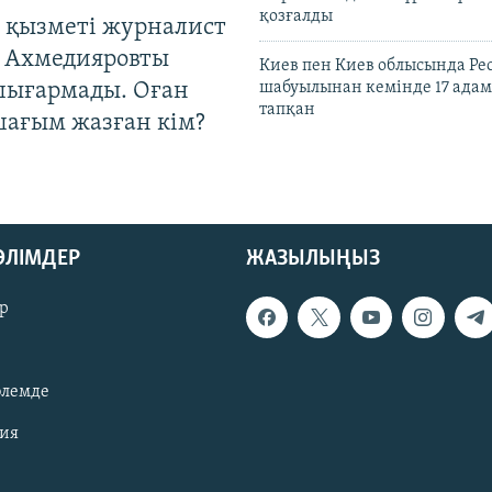
қозғалды
 қызметі журналист
 Ахмедияровты
Киев пен Киев облысында Рес
шығармады. Оған
шабуылынан кемінде 17 адам
тапқан
шағым жазған кім?
БӨЛІМДЕР
ЖАЗЫЛЫҢЫЗ
р
әлемде
зия