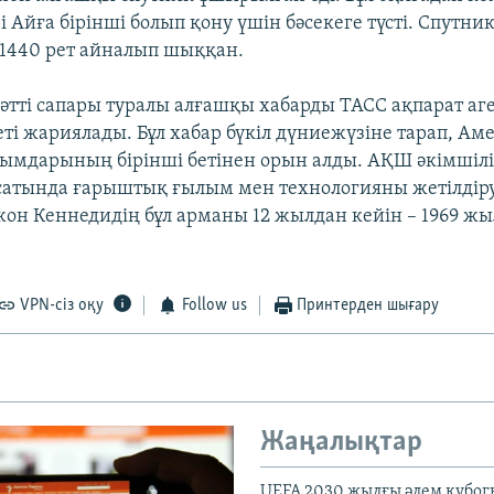
і Айға бірінші болып қону үшін бәсекеге түсті. Спутни
 1440 рет айналып шыққан.
сәтті сапары туралы алғашқы хабарды ТАСС ақпарат аге
еті жариялады. Бұл хабар бүкіл дүниежүзіне тарап, А
лымдарының бірінші бетінен орын алды. АҚШ әкімшілі
атында ғарыштық ғылым мен технологияны жетілдіруге
он Кеннедидің бұл арманы 12 жылдан кейін – 1969 ж
VPN-сіз оқу
Follow us
Принтерден шығару
Жаңалықтар
UEFA 2030 жылғы әлем кубог