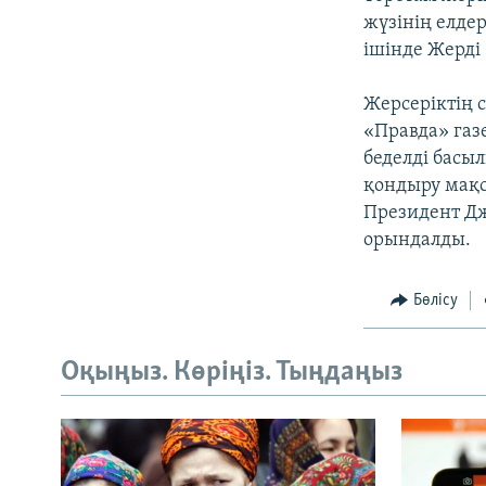
жүзінің елдер
ішінде Жерді
Жерсеріктің 
«Правда» газ
беделді басы
қондыру мақс
Президент Дж
орындалды.
Бөлісу
Оқыңыз. Көріңіз. Тыңдаңыз