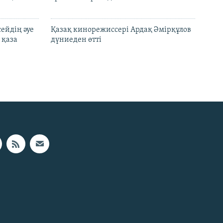
ейдің әуе
Қазақ кинорежиссері Ардақ Әмірқұлов
 қаза
дүниеден өтті