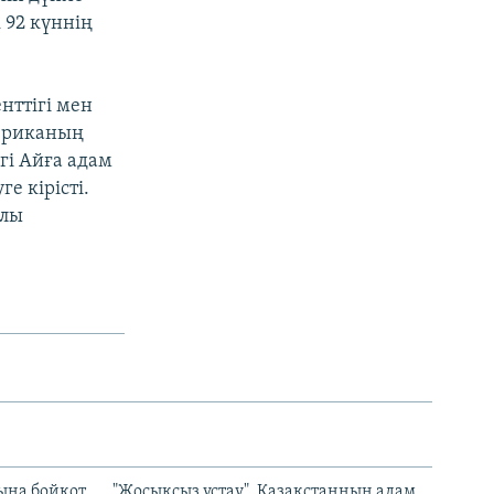
к 92 күннің
нттігі мен
мериканың
гі Айға адам
 кірісті.
ылы
ына бойкот
"Жосықсыз ұстау". Қазақстанның адам