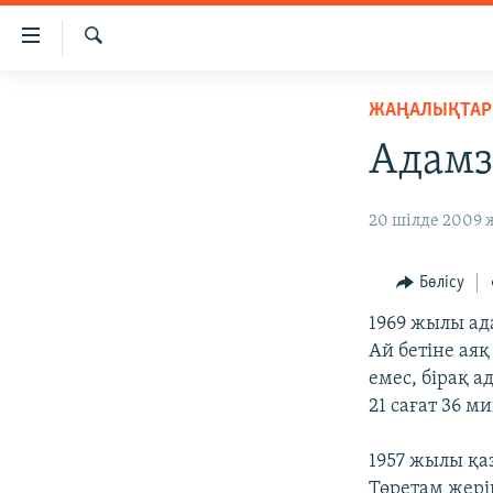
Accessibility
links
İздеу
Skip
ЖАҢАЛЫҚТАР
ЖАҢАЛЫҚТАР
to
САЯСАТ
main
Адамз
content
AZATTYQTV
Skip
ҚАҢТАР ОҚИҒАСЫ
20 шілде 2009 ж
to
main
АДАМ ҚҰҚЫҚТАРЫ
Navigation
Бөлісу
ӘЛЕУМЕТ
Skip
1969 жылы ад
to
ӘЛЕМ
Ай бетіне аяқ
Search
АРНАЙЫ ЖОБАЛАР
емес, бірақ а
21 сағат 36 м
1957 жылы қа
Төретам жері