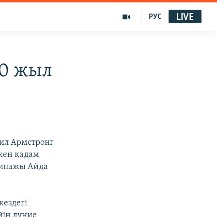
LIVE
РУС
40 жыл
Нил Армстронг
лкен қадам
экипажы Айда
кездегі
йін дүние