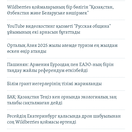
Wildberries қоймаларының бір бөлігін "Қазақстан,
Өзбекстан және Беларуське көшірмек"
YouTube видеохостинг қызметі "Русская община"
ұйымының екі арнасын бұғаттады
Орталық Азия 2025 жылы әлемде туризм ең жылдам
өскен өңір атанды
Пашинян: Армения Еуроодақ пен ЕАЭО-ның бірін
таңдау жайлы референдум өткізбейді
Білім грант иегерлерінің тізімі жарияланды
БАҚ: Қазақстан Теңіз кен орнында экологиялық заң
талабы сақталмаған дейді
Ресейдің Екатеринбург қаласында дрон шабуылынан
соң Wildberries қоймасы өртенді