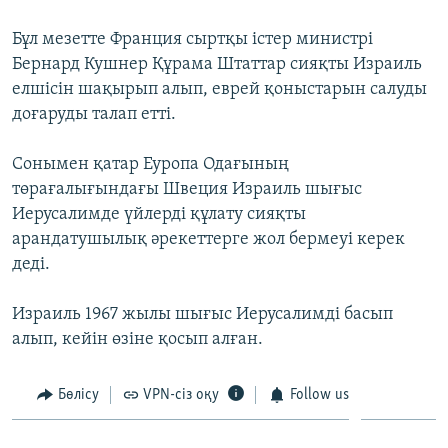
ЖАЗЫЛЫҢЫЗ
Бұл мезетте Франция сыртқы істер министрі
Бернард Кушнер Құрама Штаттар сияқты Израиль
елшісін шақырып алып, еврей қоныстарын салуды
Басқа тілдерде
доғаруды талап етті.
Сонымен қатар Еуропа Одағының
төрағалығындағы Швеция Израиль шығыс
Иерусалимде үйлерді құлату сияқты
арандатушылық әрекеттерге жол бермеуі керек
деді.
Израиль 1967 жылы шығыс Иерусалимді басып
алып, кейін өзіне қосып алған.
Бөлісу
VPN-сіз оқу
Follow us