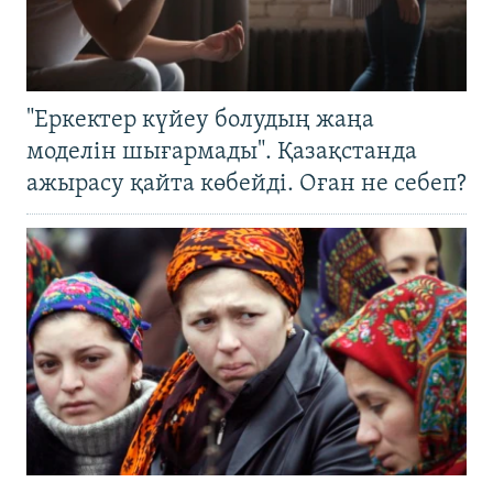
"Еркектер күйеу болудың жаңа
моделін шығармады". Қазақстанда
ажырасу қайта көбейді. Оған не себеп?