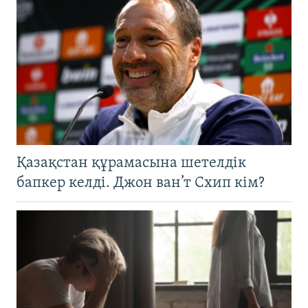
Қазақстан құрамасына шетелдік
бапкер келді. Джон ван’т Схип кім?