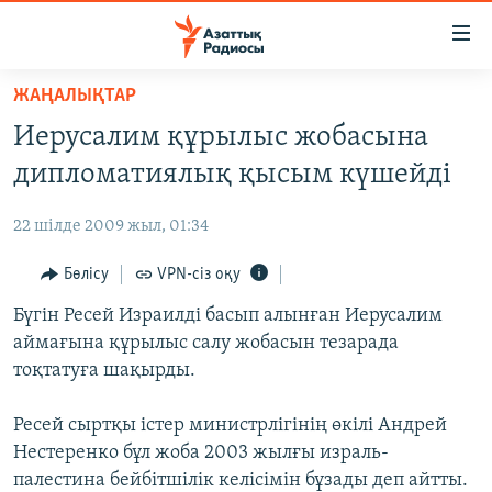
Accessibility
links
Skip
ЖАҢАЛЫҚТАР
to
ЖАҢАЛЫҚТАР
Иерусалим құрылыс жобасына
main
САЯСАТ
content
дипломатиялық қысым күшейді
AZATTYQTV
Skip
to
22 шілде 2009 жыл, 01:34
ҚАҢТАР ОҚИҒАСЫ
main
АДАМ ҚҰҚЫҚТАРЫ
Бөлісу
VPN-сіз оқу
Navigation
Skip
ӘЛЕУМЕТ
Бүгін Ресей Израилді басып алынған Иерусалим
to
аймағына құрылыс салу жобасын тезарада
ӘЛЕМ
Search
тоқтатуға шақырды.
АРНАЙЫ ЖОБАЛАР
Ресей сыртқы істер министрлігінің өкілі Андрей
Русский
Нестеренко бұл жоба 2003 жылғы израль-
палестина бейбітшілік келісімін бұзады деп айтты.