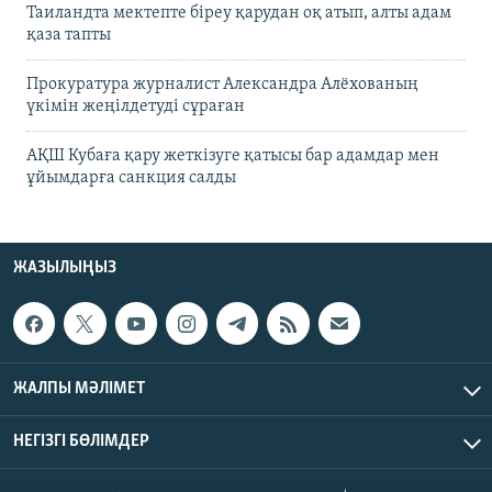
Таиландта мектепте біреу қарудан оқ атып, алты адам
қаза тапты
Прокуратура журналист Александра Алёхованың
үкімін жеңілдетуді сұраған
АҚШ Кубаға қару жеткізуге қатысы бар адамдар мен
ұйымдарға санкция салды
ЖАЗЫЛЫҢЫЗ
ЖАЛПЫ МӘЛІМЕТ
НЕГІЗГІ БӨЛІМДЕР