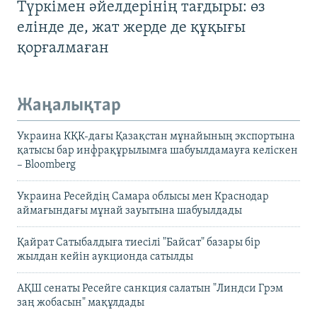
Түркімен әйелдерінің тағдыры: өз
елінде де, жат жерде де құқығы
қорғалмаған
Жаңалықтар
Украина КҚК-дағы Қазақстан мұнайының экспортына
қатысы бар инфрақұрылымға шабуылдамауға келіскен
– Bloomberg
Украина Ресейдің Самара облысы мен Краснодар
аймағындағы мұнай зауытына шабуылдады
Қайрат Сатыбалдыға тиесілі "Байсат" базары бір
жылдан кейін аукционда сатылды
АҚШ сенаты Ресейге санкция салатын "Линдси Грэм
заң жобасын" мақұлдады