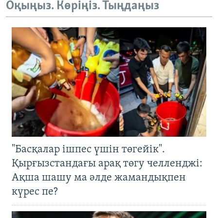
Оқыңыз. Көріңіз. Тыңдаңыз
"Басқалар ішпес үшін төгейік".
Қырғызстандағы арақ төгу челленджі:
Ақша шашу ма әлде жамандықпен
күрес пе?