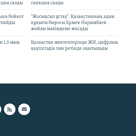
кция салды
санкция салды
ына бойкот
"Жосықсыз ұстау". Қазақстанның адам
ртпайды
құқығы бюросы Ермек Нарымбаев
жайлы мәлімдеме жасады
 1,5 мың
Қазақстан мектептерінде ЖИ, цифрлық
қауіпсіздік пән ретінде оқытылады