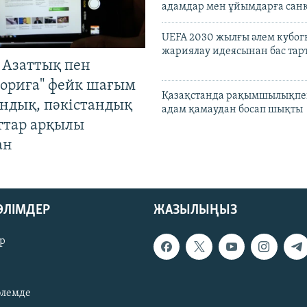
адамдар мен ұйымдарға сан
UEFA 2030 жылғы әлем кубог
жариялау идеясынан бас та
 Азаттық пен
ориға" фейк шағым
Қазақстанда рақымшылықпен
андық, пәкістандық
адам қамаудан босап шықты
ттар арқылы
ан
БӨЛІМДЕР
ЖАЗЫЛЫҢЫЗ
р
әлемде