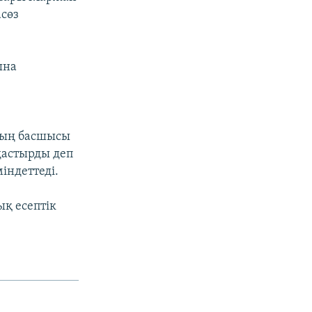
сөз
ына
ның басшысы
дастырды деп
індеттеді.
ық есептік