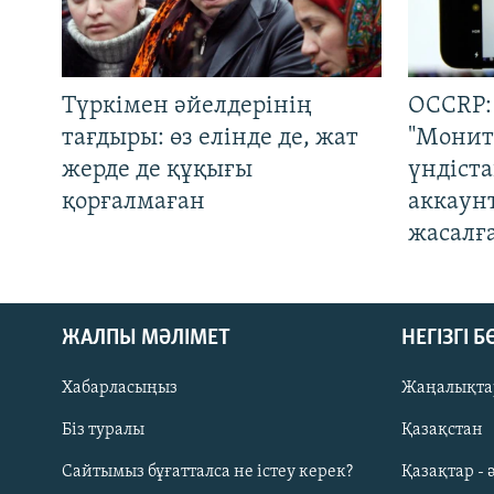
Түркімен әйелдерінің
OCCRP:
тағдыры: өз елінде де, жат
"Монит
жерде де құқығы
үндіст
қорғалмаған
аккаун
жасалғ
ЖАЛПЫ МӘЛІМЕТ
НЕГІЗГІ 
Хабарласыңыз
Жаңалықта
Біз туралы
Қазақстан
Русский
Сайтымыз бұғатталса не істеу керек?
Қазақтар - 