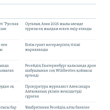
і "Русская
Орталық Азия 2025 жылы әлемде
асын
туризм ең жылдам өскен өңір атанды
 пен
Білім грант иегерлерінің тізімі
лы
жарияланды
нында
Ресейдің Екатеринбург қаласында дрон
талмаған
шабуылынан соң Wildberries қоймасы
өртенді
рудан оқ
Прокуратура журналист Александра
Алёхованың үкімін жеңілдетуді
сұраған
атысы бар
Ұлыбритания Ресейдің алты банкіне