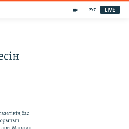
LIVE
РУС
есін
азетінің бас
 қорының
асары Маржан