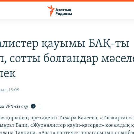
листер қауымы БАҚ-ты
п, сотты болғандар мәсел
пек
ыл, 15:09
VPN-сіз оқу
өз» қорының президенті Тамара Калеева, «Тасжарған» г
ұрат Бапи, «Журналистер қауіп-қатерде» қоғамдық
озлана Таукина, «Азат» партиясы төрағасының орынб