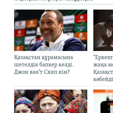
Қазақстан құрамасына
"Еркек
шетелдік бапкер келді.
жаңа м
Джон ван’т Схип кім?
Қазақс
көбейді