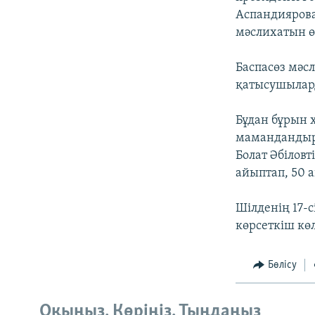
Аспандиярова
мәслихатын ө
Баспасөз мәс
қатысушылар
Бұдан бұрын 
мамандандыр
Болат Әбілов
айыптап, 50 
Шілденің 17-
көрсеткіш кө
Бөлісу
Оқыңыз. Көріңіз. Тыңдаңыз