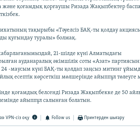
 және қоғамдық қорғаушы Ризада Жақыпбектер баспа
ткізбек.
лихатының тақырыбы «Тәуелсіз БАҚ-ты қолдау акцияс
ды қуғындау туралы» болмақ.
хабарлағанымыздай, 21-шілде күні Алматыдағы
ылған ауданаралық әкімшілік соты «Азат» партиясы
ті 24 -маусым күні БАҚ-ты қолдап заңсыз митинг ұйым
айлық есептік көрсеткіш мөлшерінде айыппұл төлеуге м
сінде қоғамдық белсенді Ризада Жақыпбекке де 50 айл
лемінде айыппұл салынған болатын.
VPN-сіз оқу
Follow us
Принтерден шығару