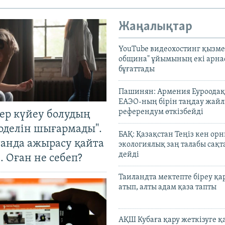
Жаңалықтар
YouTube видеохостинг қызмет
община" ұйымының екі арн
бұғаттады
Пашинян: Армения Еуроодақ
ЕАЭО-ның бірін таңдау жай
референдум өткізбейді
тер күйеу болудың
оделін шығармады".
БАҚ: Қазақстан Теңіз кен ор
танда ажырасу қайта
экологиялық заң талабы сақ
дейді
. Оған не себеп?
Таиландта мектепте біреу қа
атып, алты адам қаза тапты
АҚШ Кубаға қару жеткізуге қ