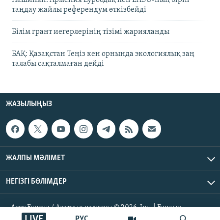
Пашинян: Армения Еуроодақ пен ЕАЭО-ның бірін
таңдау жайлы референдум өткізбейді
Білім грант иегерлерінің тізімі жарияланды
БАҚ: Қазақстан Теңіз кен орнында экологиялық заң
талабы сақталмаған дейді
ЖАЗЫЛЫҢЫЗ
ЖАЛПЫ МӘЛІМЕТ
НЕГІЗГІ БӨЛІМДЕР
Азат Еуропа / Азаттық радиосы © 2026, Inc. | Барлық
құқықтары қорғалған
LIVE
РУС