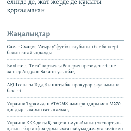
елінде де, жат жерде де құқығы
қорғалмаған
Жаңалықтар
Самат Смақов "Атырау" футбол клубының бас бапкері
болып тағайындалды
Биліктегі "Тиса" партиясы Венгрия президенттігіне
заңгер Андраш Баканы ұсынбақ
АҚШ сенаты Тодд Бланшты бас прокурор лауазымына
бекітті
Украина Түркиядан ATACMS зымырандары мен M270
қондырғыларын сатып алмақ
Украина КҚК-дағы Қазақстан мұнайының экспортына
қатысы бар инфрақұрылымға шабуылдамауға келіскен