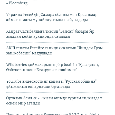
– Bloomberg
Украина Ресейдің Самара облысы мен Краснодар
аймағындағы мұнай зауытына шабуылдады
Қайрат Сатыбалдыға тиесілі "Байсат" базары бір
жылдан кейін аукционда сатылды
АҚШ сенаты Ресейге санкция салатын "Линдси Грэм
заң жобасын" мақұлдады
Wildberries қоймаларының бір бөлігін "Қазақстан,
Өзбекстан және Беларуське көшірмек"
YouTube видеохостинг қызметі "Русская община"
ұйымының екі арнасын бұғаттады
Орталық Азия 2025 жылы әлемде туризм ең жылдам
өскен өңір атанды