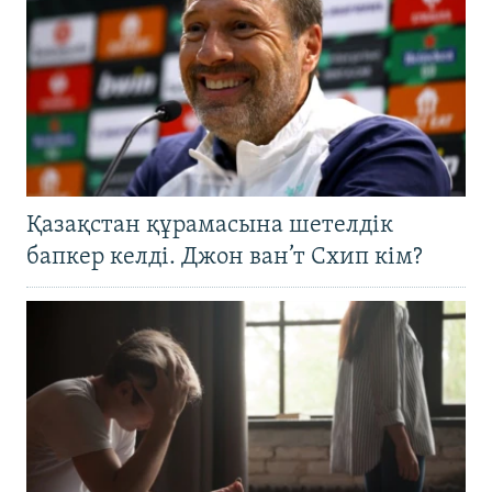
Қазақстан құрамасына шетелдік
бапкер келді. Джон ван’т Схип кім?