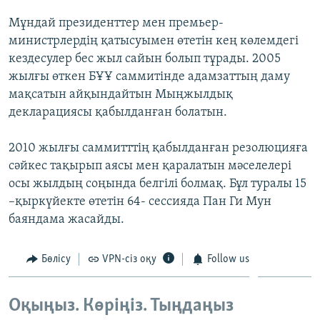
ЖАЗЫЛЫҢЫЗ
Мұндай президенттер мен премьер-
министрлердің қатысуымен өтетін кең көлемдегі
кездесулер бес жыл сайын болып тұрады. 2005
жылғы өткен БҰҰ саммитінде адамзаттың даму
Басқа тілдерде
мақсатын айқындайтын Мыңжылдық
декларациясы қабылданған болатын.
2010 жылғы саммитттің қабылданған резолюцияға
сәйкес тақырып аясы мен қаралатын мәселелері
осы жылдың соңында белгілі болмақ. Бұл туралы 15
–қыркүйекте өтетін 64- сессияда Пан Ги Мун
баяндама жасайды.
Бөлісу
VPN-сіз оқу
Follow us
Оқыңыз. Көріңіз. Тыңдаңыз