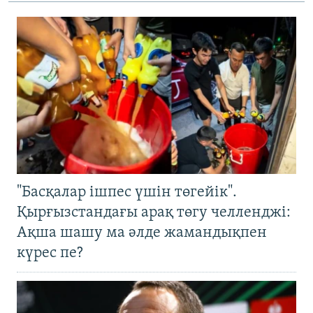
"Басқалар ішпес үшін төгейік".
Қырғызстандағы арақ төгу челленджі:
Ақша шашу ма әлде жамандықпен
күрес пе?