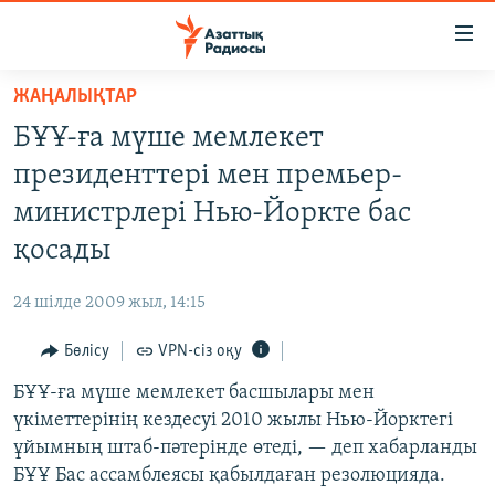
Accessibility
links
Skip
ЖАҢАЛЫҚТАР
to
ЖАҢАЛЫҚТАР
БҰҰ-ға мүше мемлекет
main
САЯСАТ
content
президенттері мен премьер-
AZATTYQTV
Skip
министрлері Нью-Йоркте бас
to
ҚАҢТАР ОҚИҒАСЫ
қосады
main
АДАМ ҚҰҚЫҚТАРЫ
Navigation
24 шілде 2009 жыл, 14:15
Skip
ӘЛЕУМЕТ
to
Бөлісу
VPN-сіз оқу
ӘЛЕМ
Search
БҰҰ-ға мүше мемлекет басшылары мен
АРНАЙЫ ЖОБАЛАР
үкіметтерінің кездесуі 2010 жылы Нью-Йорктегі
ұйымның штаб-пәтерінде өтеді, — деп хабарланды
Русский
БҰҰ Бас ассамблеясы қабылдаған резолюцияда.