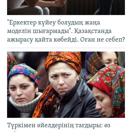
"Еркектер күйеу болудың жаңа
моделін шығармады". Қазақстанда
ажырасу қайта көбейді. Оған не себеп?
Түркімен әйелдерінің тағдыры: өз