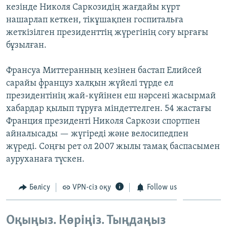
кезінде Николя Саркозидің жағдайы күрт
ЖАЗЫЛЫҢЫЗ
нашарлап кеткен, тікұшақпен госпитальға
жеткізілген президенттің жүрегінің соғу ырғағы
бұзылған.
Басқа тілдерде
Франсуа Миттеранның кезінен бастап Елийсей
сарайы француз халқын жүйелі түрде ел
президентінің жай-күйінен еш нәрсені жасырмай
хабардар қылып тұруға міндеттелген. 54 жастағы
Франция президенті Николя Саркози спортпен
айналысады — жүгіреді және велосипедпен
жүреді. Соңғы рет ол 2007 жылы тамақ баспасымен
ауруханаға түскен.
Бөлісу
VPN-сіз оқу
Follow us
Оқыңыз. Көріңіз. Тыңдаңыз