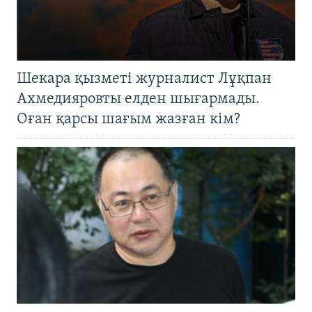
Шекара қызметі журналист Лұқпан
Ахмедияровты елден шығармады.
Оған қарсы шағым жазған кім?