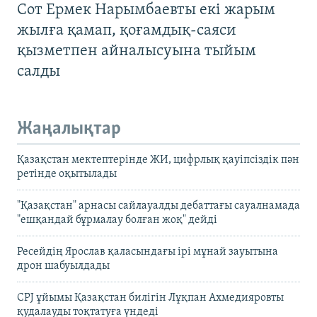
Сот Ермек Нарымбаевты екі жарым
жылға қамап, қоғамдық-саяси
қызметпен айналысуына тыйым
салды
Жаңалықтар
Қазақстан мектептерінде ЖИ, цифрлық қауіпсіздік пән
ретінде оқытылады
"Қазақстан" арнасы сайлауалды дебаттағы сауалнамада
"ешқандай бұрмалау болған жоқ" дейді
Ресейдің Ярослав қаласындағы ірі мұнай зауытына
дрон шабуылдады
CPJ ұйымы Қазақстан билігін Лұқпан Ахмедияровты
қудалауды тоқтатуға үндеді