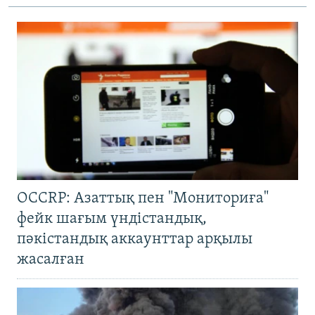
OCCRP: Азаттық пен "Мониториға"
фейк шағым үндістандық,
пәкістандық аккаунттар арқылы
жасалған