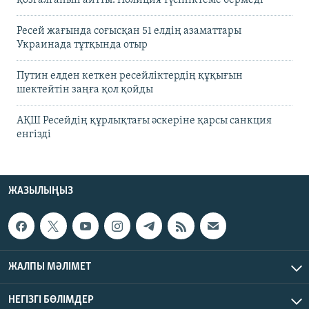
қозғалғанын айтты. Полиция түсініктеме бермеді
Ресей жағында соғысқан 51 елдің азаматтары
Украинада тұтқында отыр
Путин елден кеткен ресейліктердің құқығын
шектейтін заңға қол қойды
АҚШ Ресейдің құрлықтағы әскеріне қарсы санкция
енгізді
ЖАЗЫЛЫҢЫЗ
ЖАЛПЫ МӘЛІМЕТ
НЕГІЗГІ БӨЛІМДЕР