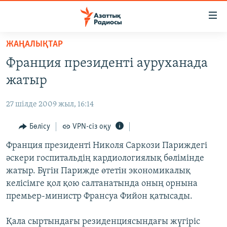
Accessibility
links
Skip
ЖАҢАЛЫҚТАР
to
ЖАҢАЛЫҚТАР
Франция президенті ауруханада
main
САЯСАТ
content
жатыр
AZATTYQTV
Skip
to
27 шілде 2009 жыл, 16:14
ҚАҢТАР ОҚИҒАСЫ
main
АДАМ ҚҰҚЫҚТАРЫ
Бөлісу
VPN-сіз оқу
Navigation
Skip
ӘЛЕУМЕТ
Франция президенті Николя Саркози Париждегі
to
әскери госпитальдің кардиологиялық бөлімінде
ӘЛЕМ
Search
жатыр. Бүгін Парижде өтетін экономикалық
АРНАЙЫ ЖОБАЛАР
келісімге қол қою салтанатында оның орнына
премьер-министр Франсуа Фийон қатысады.
Русский
Қала сыртындағы резиденциясындағы жүгіріс