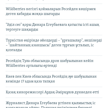
Wildberries негізгі қоймаларын Ресейден көшірмек
деген хабарды жоққа шығарды
"Әділ сөз" қоры Динара Егеубаеваға қатысты істі ашық
тергеуге шақырды
Түркістан өңірінде әйелдерді – "ұрғашылар", әншілерді
– "шайтанның азаншысы" деген тұрғын ұсталып, іс
қозғалды
Ресейдің Тула облысында дрон шабуылынан кейін
Wildberries орталығы өртенді
Киев пен Киев облысында Ресейдің әуе шабуылынан
кемінде 17 адам қаза тапқан
Қазақ кинорежиссері Ардақ Әмірқұлов дүниеден өтті
Журналист Динара Егеубаева үстінен қылмыстық іс