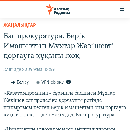
Accessibility
links
Skip
ЖАҢАЛЫҚТАР
to
ЖАҢАЛЫҚТАР
Бас прокуратура: Берік
main
САЯСАТ
content
Имашевтың Мұхтар Жәкішевті
AZATTYQTV
Skip
қорғауға құқығы жоқ
to
ҚАҢТАР ОҚИҒАСЫ
main
27 шілде 2009 жыл, 18:59
АДАМ ҚҰҚЫҚТАРЫ
Navigation
Skip
Бөлісу
VPN-сіз оқу
ӘЛЕУМЕТ
to
«Қазатомпромның» бұрынғы басшысы Мұхтар
ӘЛЕМ
Search
Жәкішев сот процесіне қорғаушы ретінде
АРНАЙЫ ЖОБАЛАР
шақырғысы келген Берік Имашевтың оны қорғауға
құқығы жоқ, — деп мәлімдеді Бас прокуратура.
Русский
«Имашевтың адвокат немесе айыпталушының