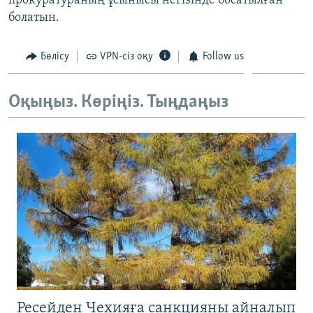
прокуратураның ұсынысы негізінде босатылған
болатын.
Бөлісу
VPN-сіз оқу
Follow us
Оқыңыз. Көріңіз. Тыңдаңыз
Ресейден Чехияға санкцияны айналып