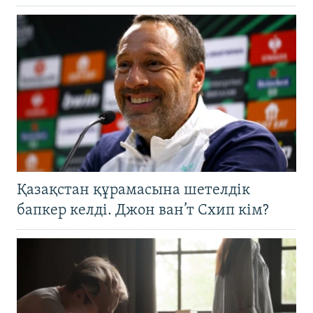
Қазақстан құрамасына шетелдік
бапкер келді. Джон ван’т Схип кім?