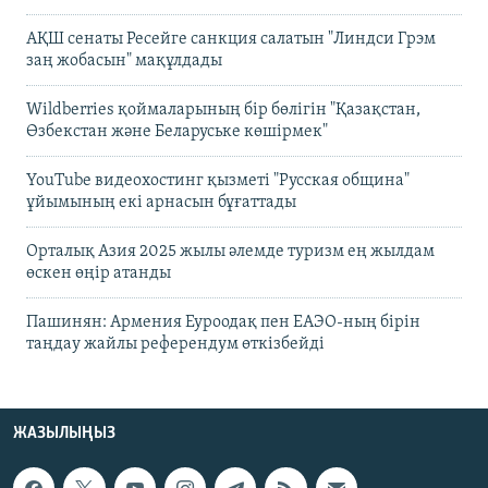
АҚШ сенаты Ресейге санкция салатын "Линдси Грэм
заң жобасын" мақұлдады
Wildberries қоймаларының бір бөлігін "Қазақстан,
Өзбекстан және Беларуське көшірмек"
YouTube видеохостинг қызметі "Русская община"
ұйымының екі арнасын бұғаттады
Орталық Азия 2025 жылы әлемде туризм ең жылдам
өскен өңір атанды
Пашинян: Армения Еуроодақ пен ЕАЭО-ның бірін
таңдау жайлы референдум өткізбейді
ЖАЗЫЛЫҢЫЗ