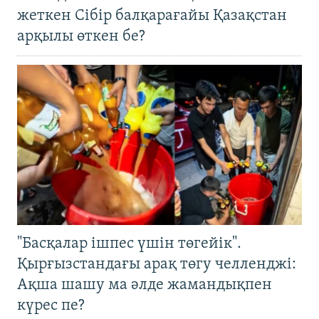
жеткен Сібір балқарағайы Қазақстан
арқылы өткен бе?
"Басқалар ішпес үшін төгейік".
Қырғызстандағы арақ төгу челленджі:
Ақша шашу ма әлде жамандықпен
күрес пе?