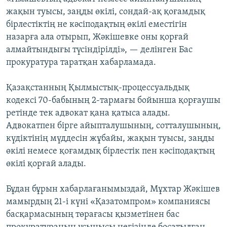
ЖАЗЫЛЫҢЫЗ
жақын туысы, заңды өкілі, сондай-ақ қоғамдық
бірлестіктің не кәсіподақтың өкілі еместігін
назарға ала отырып, Жәкішевке оны қорғай
алмайтындығы түсіндірілді», — делінген Бас
Басқа тілдерде
прокуратура таратқан хабарламада.
Қазақстанның Қылмыстық-процессуальдық
кодексі 70-бабының 2-тармағы бойынша қорғаушы
ретінде тек адвокат қана қатыса алады.
Адвокатпен бірге айыпталушының, сотталушының,
күдіктінің мүддесін жұбайы, жақын туысы, заңды
өкілі немесе қоғамдық бірлестік пен кәсіподақтың
өкілі қорғай алады.
Бұдан бұрын хабарлағанымыздай, Мұхтар Жәкішев
мамырдың 21-і күні «Қазатомпром» компаниясы
басқармасының төрағасы қызметінен бас