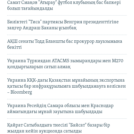
Самат Смақов "Атырау" футбол клубының бас бапкері
болып тағайындалды
Биліктегі "Тиса" партиясы Венгрия президенттігіне
заңгер Андраш Баканы ұсынбақ
АҚШ сенаты Тодд Бланшты бас прокурор лауазымына
бекітті
Украина Түркиядан ATACMS зымырандары мен M270
қондырғыларын сатып алмақ
Украина КҚК-дағы Қазақстан мұнайының экспортына
қатысы бар инфрақұрылымға шабуылдамауға келіскен
– Bloomberg
Украина Ресейдің Самара облысы мен Краснодар
аймағындағы мұнай зауытына шабуылдады
Қайрат Сатыбалдыға тиесілі "Байсат" базары бір
жылдан кейін аукционда сатылды