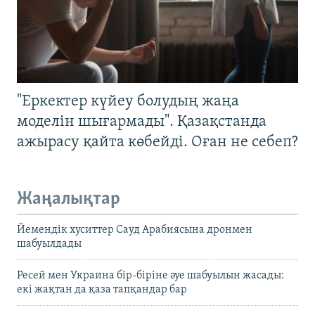
"Еркектер күйеу болудың жаңа
моделін шығармады". Қазақстанда
ажырасу қайта көбейді. Оған не себеп?
Жаңалықтар
Йемендік хуситтер Сауд Арабиясына дронмен
шабуылдады
Ресей мен Украина бір-біріне әуе шабуылын жасады:
екі жақтан да қаза тапқандар бар