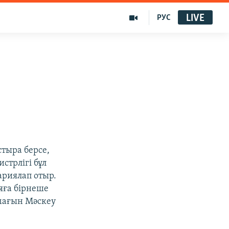
LIVE
РУС
ы
тыра берсе,
стрлігі бұл
риялап отыр.
яға бірнеше
ймағын Мәскеу