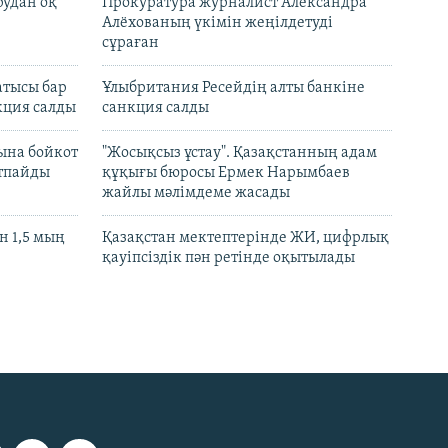
рудан оқ
Прокуратура журналист Александра
Алёхованың үкімін жеңілдетуді
сұраған
атысы бар
Ұлыбритания Ресейдің алты банкіне
кция салды
санкция салды
ына бойкот
"Жосықсыз ұстау". Қазақстанның адам
ртпайды
құқығы бюросы Ермек Нарымбаев
жайлы мәлімдеме жасады
 1,5 мың
Қазақстан мектептерінде ЖИ, цифрлық
қауіпсіздік пән ретінде оқытылады