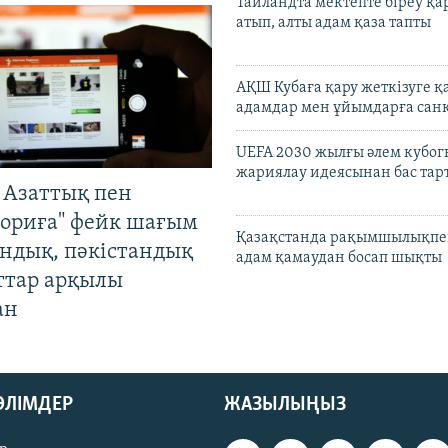
Таиландта мектепте біреу қа
атып, алты адам қаза тапты
АҚШ Кубаға қару жеткізуге қ
адамдар мен ұйымдарға сан
UEFA 2030 жылғы әлем кубог
жариялау идеясынан бас та
 Азаттық пен
ориға" фейк шағым
Қазақстанда рақымшылықпен
андық, пәкістандық
адам қамаудан босап шықты
ттар арқылы
ан
БӨЛІМДЕР
ЖАЗЫЛЫҢЫЗ