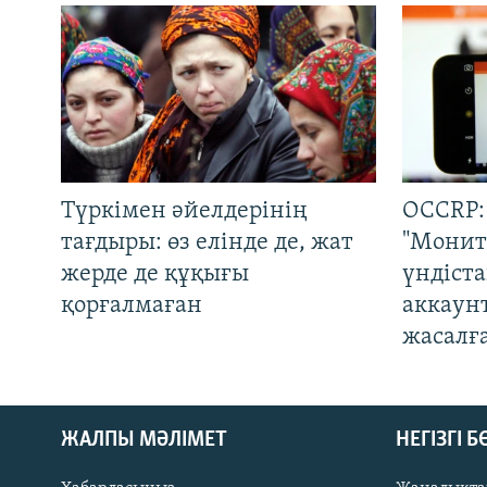
Түркімен әйелдерінің
OCCRP:
тағдыры: өз елінде де, жат
"Монит
жерде де құқығы
үндіст
қорғалмаған
аккаун
жасалғ
ЖАЛПЫ МӘЛІМЕТ
НЕГІЗГІ 