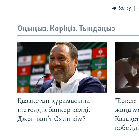
Бөлісу
Оқыңыз. Көріңіз. Тыңдаңыз
Қазақстан құрамасына
"Еркек
шетелдік бапкер келді.
жаңа м
Джон ван’т Схип кім?
Қазақс
көбейді