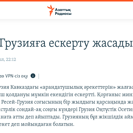
 Грузияға ескерту жасад
л, 22:12
VPN-сіз оқу
рузия Кавказдағы «арандатушылық әрекеттерін» жалғас
үш қолдануы мүмкін екендігін ескертті. Қорғаныс мини
 Ресей-Грузия соғысының бір жылдығы қарсаңында жа
стрлік сондай-ақ соңғы күндері Грузия Оңтүстік Осети
раната атты деп айыптады. Грузияның бұл жікшілдік а
лекет деп мойындаған болатын.