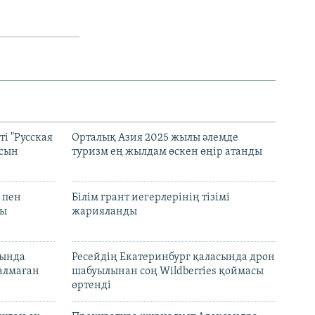
і "Русская
Орталық Азия 2025 жылы әлемде
асын
туризм ең жылдам өскен өңір атанды
 пен
Білім грант иегерлерінің тізімі
лы
жарияланды
нында
Ресейдің Екатеринбург қаласында дрон
талмаған
шабуылынан соң Wildberries қоймасы
өртенді