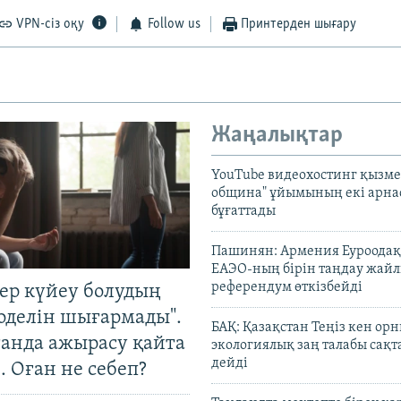
VPN-сіз оқу
Follow us
Принтерден шығару
Жаңалықтар
YouTube видеохостинг қызмет
община" ұйымының екі арн
бұғаттады
Пашинян: Армения Еуроодақ
ЕАЭО-ның бірін таңдау жай
референдум өткізбейді
тер күйеу болудың
оделін шығармады".
БАҚ: Қазақстан Теңіз кен ор
танда ажырасу қайта
экологиялық заң талабы сақ
дейді
. Оған не себеп?