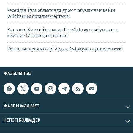
Ресейдің Тула облысында дрон шабуылынан кейін
Wildberries орталығы өртенді
Киев пен Киев облысында Ресейдің әуе шабуылынан
кемінде 17 адам қаза тапқан
Қазақ кинорежиссері Ардақ Әмірқұлов дүниеден өтті
ЖАЗЫЛЫҢЫЗ
ЖАЛПЫ МӘЛІМЕТ
НЕГІЗГІ БӨЛІМДЕР