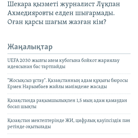
Шекара қызметі журналист Лұқпан
Ахмедияровты елден шығармады.
Оған қарсы шағым жазған кім?
Жаңалықтар
UEFA 2030 жылғы әлем кубогына бойкот жариялау
идеясынан бас тартпайды
"Жосықсыз ұстау". Қазақстанның адам құқығы бюросы
Ермек Нарымбаев жайлы мәлімдеме жасады
Қазақстанда рақымшылықпен 1,5 мың адам қамаудан
босап шықты
Қазақстан мектептерінде ЖИ, цифрлық қауіпсіздік пән
ретінде оқытылады