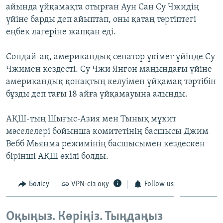
айында үйқамақта отырған Аун Сан Су Чжидің
ЖАЗЫЛЫҢЫЗ
үйіне барды деп айыптап, оны қатаң тәртіптегі
еңбек лагеріне жапқан еді.
Басқа тілдерде
Сондай-ақ, американдық сенатор үкімет үйінде Су
Чжимен кездесті. Су Чжи Янгон маңындағы үйіне
американдық қонақтың келуімен үйқамақ тәртібін
бұзды деп тағы 18 айға үйқамауына алынды.
АҚШ-тың Шығыс-Азия мен Тынық мұхит
мәселелері бойынша комитетінің басшысы Джим
Вебб Мьянма режимінің басшысымен кездескен
бірінші АҚШ өкілі болды.
Бөлісу
VPN-сіз оқу
Follow us
Оқыңыз. Көріңіз. Тыңдаңыз