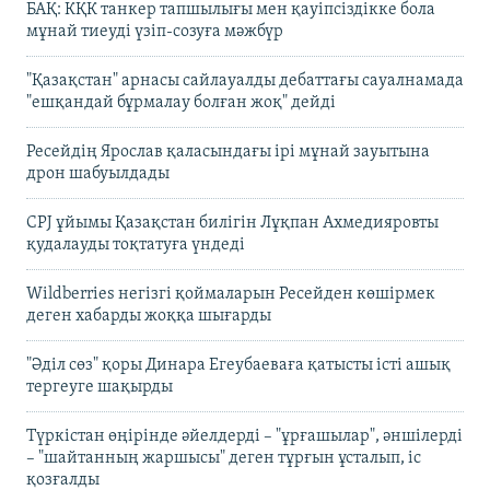
БАҚ: КҚК танкер тапшылығы мен қауіпсіздікке бола
мұнай тиеуді үзіп-созуға мәжбүр
"Қазақстан" арнасы сайлауалды дебаттағы сауалнамада
"ешқандай бұрмалау болған жоқ" дейді
Ресейдің Ярослав қаласындағы ірі мұнай зауытына
дрон шабуылдады
CPJ ұйымы Қазақстан билігін Лұқпан Ахмедияровты
қудалауды тоқтатуға үндеді
Wildberries негізгі қоймаларын Ресейден көшірмек
деген хабарды жоққа шығарды
"Әділ сөз" қоры Динара Егеубаеваға қатысты істі ашық
тергеуге шақырды
Түркістан өңірінде әйелдерді – "ұрғашылар", әншілерді
– "шайтанның жаршысы" деген тұрғын ұсталып, іс
қозғалды