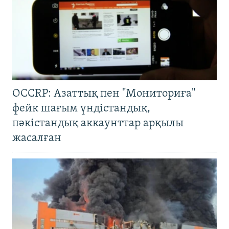
OCCRP: Азаттық пен "Мониториға"
фейк шағым үндістандық,
пәкістандық аккаунттар арқылы
жасалған