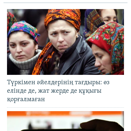
Түркімен әйелдерінің тағдыры: өз
елінде де, жат жерде де құқығы
қорғалмаған