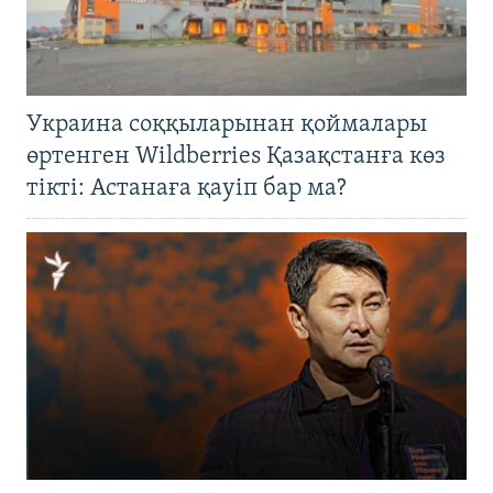
Украина соққыларынан қоймалары
өртенген Wildberries Қазақстанға көз
тікті: Астанаға қауіп бар ма?