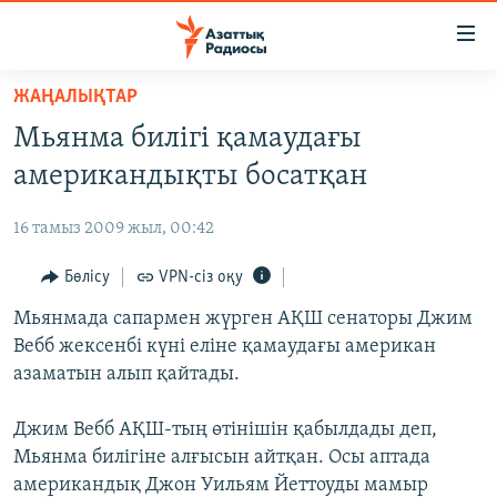
Accessibility
links
Skip
ЖАҢАЛЫҚТАР
to
ЖАҢАЛЫҚТАР
Мьянма билігі қамаудағы
main
САЯСАТ
content
американдықты босатқан
AZATTYQTV
Skip
to
16 тамыз 2009 жыл, 00:42
ҚАҢТАР ОҚИҒАСЫ
main
АДАМ ҚҰҚЫҚТАРЫ
Бөлісу
VPN-сіз оқу
Navigation
Skip
ӘЛЕУМЕТ
Мьянмада сапармен жүрген АҚШ сенаторы Джим
to
Вебб жексенбі күні еліне қамаудағы американ
ӘЛЕМ
Search
азаматын алып қайтады.
АРНАЙЫ ЖОБАЛАР
Джим Вебб АҚШ-тың өтінішін қабылдады деп,
Русский
Мьянма билігіне алғысын айтқан. Осы аптада
американдық Джон Уильям Йеттоуды мамыр