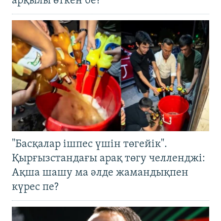
арқылы өткен бе?
"Басқалар ішпес үшін төгейік".
Қырғызстандағы арақ төгу челленджі:
Ақша шашу ма әлде жамандықпен
күрес пе?