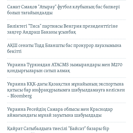
Самат Смақов "Атырау" футбол клубының бас бапкері
болып тағайындалды
Биліктегі "Тиса" партиясы Венгрия президенттігіне
заңгер Андраш Баканы ұсынбақ
АҚШ сенаты Тодд Бланшты бас прокурор лауазымына
бекітті
Украина Түркиядан ATACMS зымырандары мен M270
қондырғыларын сатып алмақ
Украина КҚК-дағы Қазақстан мұнайының экспортына
қатысы бар инфрақұрылымға шабуылдамауға келіскен
– Bloomberg
Украина Ресейдің Самара облысы мен Краснодар
аймағындағы мұнай зауытына шабуылдады
Қайрат Сатыбалдыға тиесілі "Байсат" базары бір