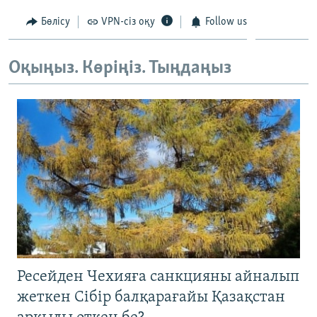
Бөлісу
VPN-сіз оқу
Follow us
Оқыңыз. Көріңіз. Тыңдаңыз
Ресейден Чехияға санкцияны айналып
жеткен Сібір балқарағайы Қазақстан