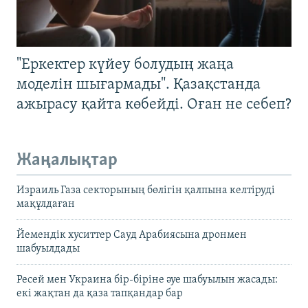
"Еркектер күйеу болудың жаңа
моделін шығармады". Қазақстанда
ажырасу қайта көбейді. Оған не себеп?
Жаңалықтар
Израиль Газа секторының бөлігін қалпына келтіруді
мақұлдаған
Йемендік хуситтер Сауд Арабиясына дронмен
шабуылдады
Ресей мен Украина бір-біріне әуе шабуылын жасады:
екі жақтан да қаза тапқандар бар