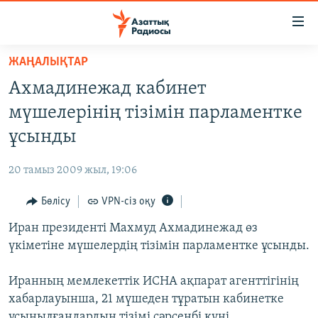
Accessibility
links
Skip
ЖАҢАЛЫҚТАР
to
ЖАҢАЛЫҚТАР
Ахмадинежад кабинет
main
САЯСАТ
content
мүшелерінің тізімін парламентке
AZATTYQTV
Skip
ұсынды
to
ҚАҢТАР ОҚИҒАСЫ
main
20 тамыз 2009 жыл, 19:06
АДАМ ҚҰҚЫҚТАРЫ
Navigation
Skip
Бөлісу
VPN-сіз оқу
ӘЛЕУМЕТ
to
Иран президенті Махмуд Ахмадинежад өз
ӘЛЕМ
Search
үкіметіне мүшелердің тізімін парламентке ұсынды.
АРНАЙЫ ЖОБАЛАР
Иранның мемлекеттік ИСНА ақпарат агенттігінің
Русский
хабарлауынша, 21 мүшеден тұратын кабинетке
ұсынылғандардың тізімі сәрсенбі күні