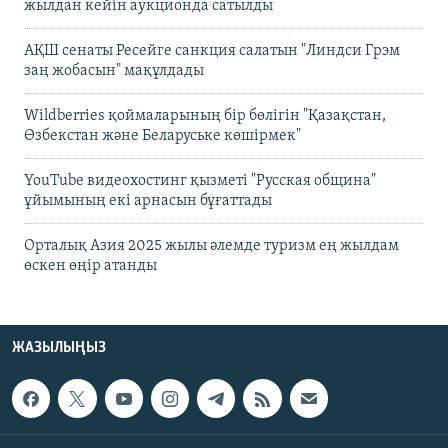
жылдан кейін аукционда сатылды
АҚШ сенаты Ресейге санкция салатын "Линдси Грэм
заң жобасын" мақұлдады
Wildberries қоймаларының бір бөлігін "Қазақстан,
Өзбекстан және Беларуське көшірмек"
YouTube видеохостинг қызметі "Русская община"
ұйымының екі арнасын бұғаттады
Орталық Азия 2025 жылы әлемде туризм ең жылдам
өскен өңір атанды
ЖАЗЫЛЫҢЫЗ