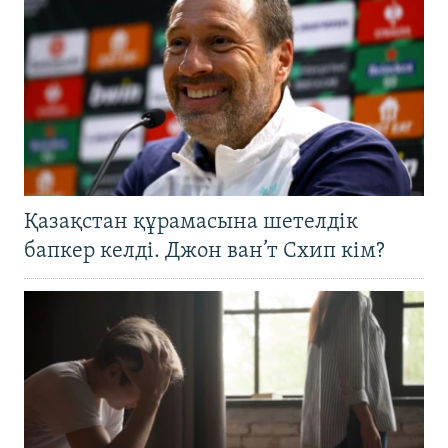
Қазақстан құрамасына шетелдік
бапкер келді. Джон ван’т Схип кім?