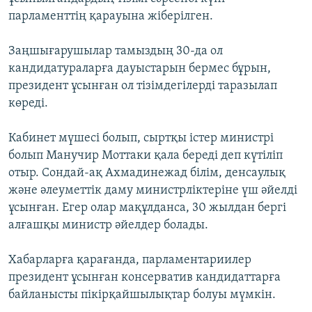
ЖАЗЫЛЫҢЫЗ
парламенттің қарауына жіберілген.
Заңшығарушылар тамыздың 30-да ол
кандидатураларға дауыстарын бермес бұрын,
Басқа тілдерде
президент ұсынған ол тізімдегілерді таразылап
көреді.
Кабинет мүшесі болып, сыртқы істер министрі
болып Манучир Моттаки қала береді деп күтіліп
отыр. Сондай-ақ Ахмадинежад білім, денсаулық
және әлеуметтік даму министрліктеріне үш әйелді
ұсынған. Егер олар мақұлданса, 30 жылдан бергі
алғашқы министр әйелдер болады.
Хабарларға қарағанда, парламентариилер
президент ұсынған консерватив кандидаттарға
байланысты пікірқайшылықтар болуы мүмкін.