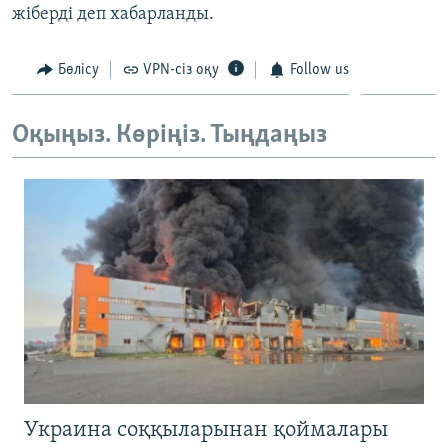
жіберді деп хабарланды.
ЖАЗЫЛЫҢЫЗ
Бөлісу
VPN-сіз оқу
Follow us
Басқа тілдерде
Оқыңыз. Көріңіз. Тыңдаңыз
Украина соққыларынан қоймалары