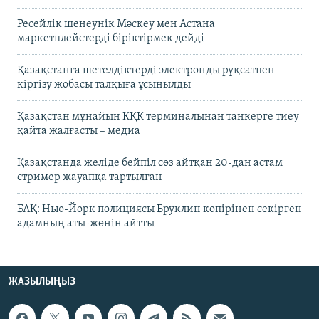
Ресейлік шенеунік Мәскеу мен Астана
маркетплейстерді біріктірмек дейді
Қазақстанға шетелдіктерді электронды рұқсатпен
кіргізу жобасы талқыға ұсынылды
Қазақстан мұнайын КҚК терминалынан танкерге тиеу
қайта жалғасты – медиа
Қазақстанда желіде бейпіл сөз айтқан 20-дан астам
стример жауапқа тартылған
БАҚ: Нью-Йорк полициясы Бруклин көпірінен секірген
адамның аты-жөнін айтты
ЖАЗЫЛЫҢЫЗ