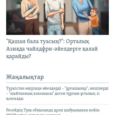
"Қашан бала туасың?": Орталық
Азияда чайлдфри-әйелдерге қалай
қарайды?
Жаңалықтар
Түркістан өңірінде әйелдерді – "ұрғашылар", әншілерді
– "шайтанның азаншысы" деген тұрғын ұсталып, іс
қозғалды
Ресейдің Тула облысында дрон шабуылынан кейін