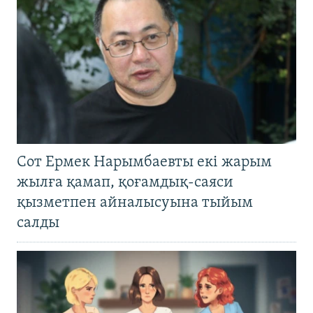
Сот Ермек Нарымбаевты екі жарым
жылға қамап, қоғамдық-саяси
қызметпен айналысуына тыйым
салды