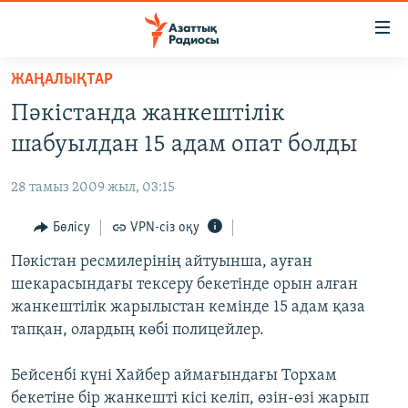
Accessibility
links
Skip
ЖАҢАЛЫҚТАР
to
ЖАҢАЛЫҚТАР
Пәкістанда жанкештілік
main
САЯСАТ
content
шабуылдан 15 адам опат болды
AZATTYQTV
Skip
to
28 тамыз 2009 жыл, 03:15
ҚАҢТАР ОҚИҒАСЫ
main
АДАМ ҚҰҚЫҚТАРЫ
Бөлісу
VPN-сіз оқу
Navigation
Skip
ӘЛЕУМЕТ
Пәкістан ресмилерінің айтуынша, ауған
to
шекарасындағы тексеру бекетінде орын алған
ӘЛЕМ
Search
жанкештілік жарылыстан кемінде 15 адам қаза
АРНАЙЫ ЖОБАЛАР
тапқан, олардың көбі полицейлер.
Русский
Бейсенбі күні Хайбер аймағындағы Торхам
бекетіне бір жанкешті кісі келіп, өзін-өзі жарып