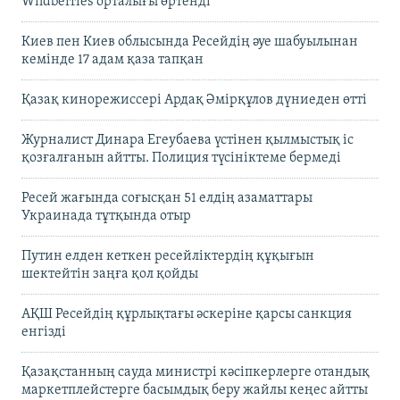
Wildberries орталығы өртенді
Киев пен Киев облысында Ресейдің әуе шабуылынан
кемінде 17 адам қаза тапқан
Қазақ кинорежиссері Ардақ Әмірқұлов дүниеден өтті
Журналист Динара Егеубаева үстінен қылмыстық іс
қозғалғанын айтты. Полиция түсініктеме бермеді
Ресей жағында соғысқан 51 елдің азаматтары
Украинада тұтқында отыр
Путин елден кеткен ресейліктердің құқығын
шектейтін заңға қол қойды
АҚШ Ресейдің құрлықтағы әскеріне қарсы санкция
енгізді
Қазақстанның сауда министрі кәсіпкерлерге отандық
маркетплейстерге басымдық беру жайлы кеңес айтты