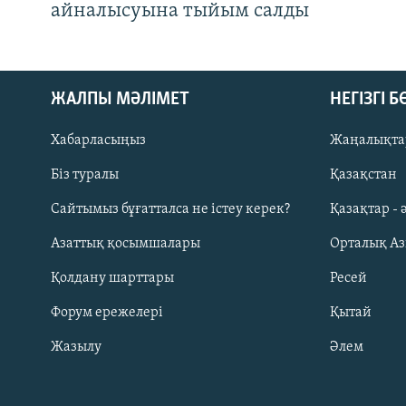
айналысуына тыйым салды
ЖАЛПЫ МӘЛІМЕТ
НЕГІЗГІ 
Хабарласыңыз
Жаңалықта
Біз туралы
Қазақстан
Русский
Сайтымыз бұғатталса не істеу керек?
Қазақтар - 
Азаттық қосымшалары
Орталық А
ЖАЗЫЛЫҢЫЗ
Қолдану шарттары
Ресей
Форум ережелері
Қытай
Жазылу
Әлем
Басқа тілдерде