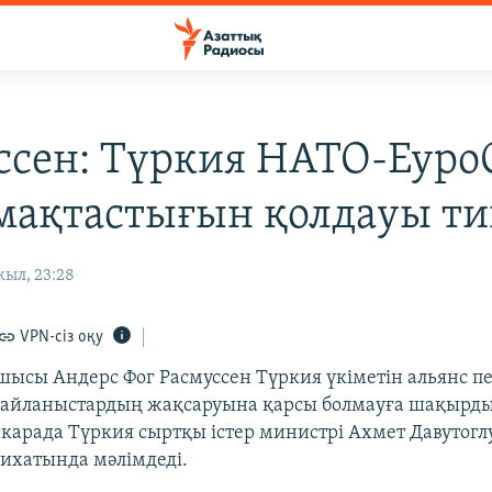
ссен: Түркия НАТО-Еуро
ақтастығын қолдауы ти
жыл, 23:28
VPN-сіз оқу
шысы Андерс Фог Расмуссен Түркия үкіметін альянс п
айланыстардың жақсаруына қарсы болмауға шақырды
нкарада Түркия сыртқы істер министрі Ахмет Давутогл
лихатында мәлімдеді.