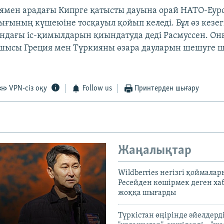
ямен арадағы Кипрге қатысты дауына орай НАТО-Еур
ғының күшеюіне тосқауыл қойып келеді. Бұл өз кезе
ндағы іс-қимылдарын қиындатуда деді Расмуссен. О
тшысы Греция мен Түркияны өзара дауларын шешуге 
VPN-сіз оқу
Follow us
Принтерден шығару
Жаңалықтар
Wildberries негізгі қоймала
Ресейден көшірмек деген ха
жоққа шығарды
Түркістан өңірінде әйелдерді