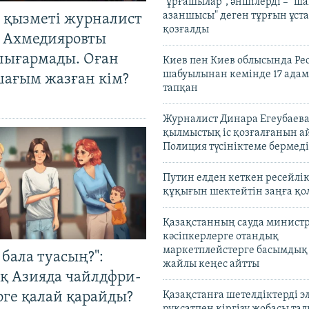
"ұрғашылар", әншілерді – "
азаншысы" деген тұрғын ұста
 қызметі журналист
қозғалды
 Ахмедияровты
шығармады. Оған
Киев пен Киев облысында Рес
шабуылынан кемінде 17 адам
шағым жазған кім?
тапқан
Журналист Динара Егеубаева
қылмыстық іс қозғалғанын а
Полиция түсініктеме бермеді
Путин елден кеткен ресейлі
құқығын шектейтін заңға қо
Қазақстанның сауда министр
кәсіпкерлерге отандық
маркетплейстерге басымдық
бала туасың?":
жайлы кеңес айтты
қ Азияда чайлдфри-
рге қалай қарайды?
Қазақстанға шетелдіктерді 
рұқсатпен кіргізу жобасы та