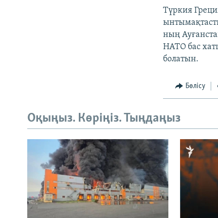
Түркия Греци
ынтымақтасты
ның Ауғанста
НАТО бас ха
болатын.
Бөлісу
Оқыңыз. Көріңіз. Тыңдаңыз