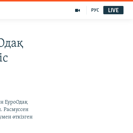
LIVE
РУС
Одақ
іс
ен ЕуроОдақ
. Расмуссен
умен өткізген