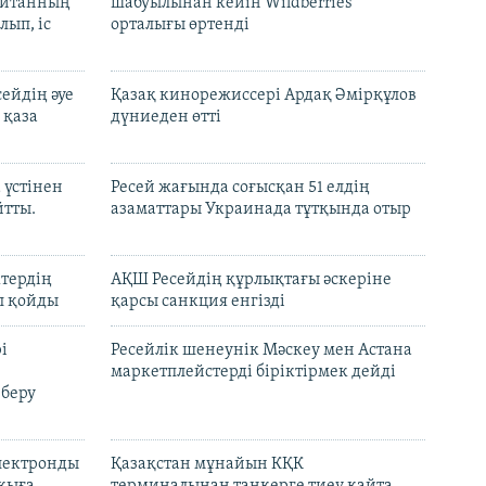
шайтанның
шабуылынан кейін Wildberries
лып, іс
орталығы өртенді
ейдің әуе
Қазақ кинорежиссері Ардақ Әмірқұлов
 қаза
дүниеден өтті
 үстінен
Ресей жағында соғысқан 51 елдің
йтты.
азаматтары Украинада тұтқында отыр
ктердің
АҚШ Ресейдің құрлықтағы әскеріне
л қойды
қарсы санкция енгізді
і
Ресейлік шенеунік Мәскеу мен Астана
маркетплейстерді біріктірмек дейді
 беру
электронды
Қазақстан мұнайын КҚК
лқыға
терминалынан танкерге тиеу қайта