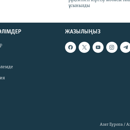
ұсынылды
БӨЛІМДЕР
ЖАЗЫЛЫҢЫЗ
р
әлемде
зия
Азат Еуропа / 