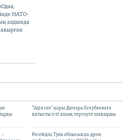
оОдақ
гінде НАТО-
ның алдында
шақырған
рын
"Әділ сөз" қоры Динара Егеубаеваға
барды
қатысты істі ашық тергеуге шақырды
 –
Ресейдің Тула облысында дрон