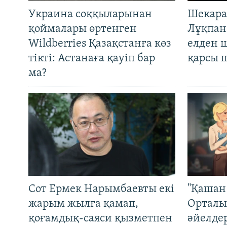
Украина соққыларынан
Шекара
қоймалары өртенген
Лұқпан
Wildberries Қазақстанға көз
елден 
тікті: Астанаға қауіп бар
қарсы 
ма?
Сот Ермек Нарымбаевты екі
"Қашан 
жарым жылға қамап,
Орталы
қоғамдық-саяси қызметпен
әйелде