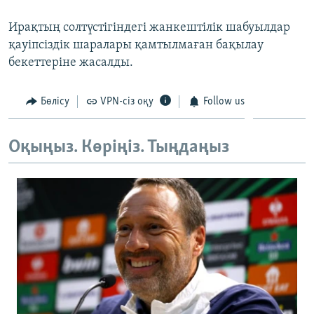
ЖАЗЫЛЫҢЫЗ
Ирақтың солтүстігіндегі жанкештілік шабуылдар
қауіпсіздік шаралары қамтылмаған бақылау
бекеттеріне жасалды.
Басқа тілдерде
Бөлісу
VPN-сіз оқу
Follow us
Оқыңыз. Көріңіз. Тыңдаңыз