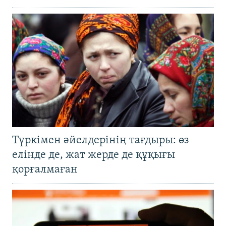
Түркімен әйелдерінің тағдыры: өз
елінде де, жат жерде де құқығы
қорғалмаған