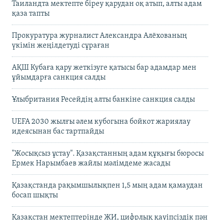
Таиландта мектепте біреу қарудан оқ атып, алты адам
қаза тапты
Прокуратура журналист Александра Алёхованың
үкімін жеңілдетуді сұраған
АҚШ Кубаға қару жеткізуге қатысы бар адамдар мен
ұйымдарға санкция салды
Ұлыбритания Ресейдің алты банкіне санкция салды
UEFA 2030 жылғы әлем кубогына бойкот жариялау
идеясынан бас тартпайды
"Жосықсыз ұстау". Қазақстанның адам құқығы бюросы
Ермек Нарымбаев жайлы мәлімдеме жасады
Қазақстанда рақымшылықпен 1,5 мың адам қамаудан
босап шықты
Қазақстан мектептерінде ЖИ, цифрлық қауіпсіздік пән