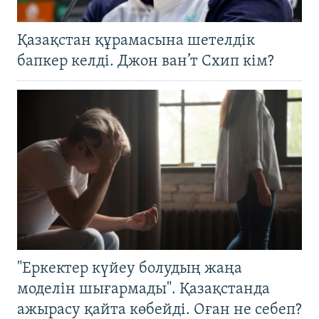
Қазақстан құрамасына шетелдік
бапкер келді. Джон ван’т Схип кім?
"Еркектер күйеу болудың жаңа
моделін шығармады". Қазақстанда
ажырасу қайта көбейді. Оған не себеп?