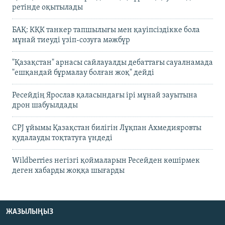
ретінде оқытылады
БАҚ: КҚК танкер тапшылығы мен қауіпсіздікке бола
мұнай тиеуді үзіп-созуға мәжбүр
"Қазақстан" арнасы сайлауалды дебаттағы сауалнамада
"ешқандай бұрмалау болған жоқ" дейді
Ресейдің Ярослав қаласындағы ірі мұнай зауытына
дрон шабуылдады
CPJ ұйымы Қазақстан билігін Лұқпан Ахмедияровты
қудалауды тоқтатуға үндеді
Wildberries негізгі қоймаларын Ресейден көшірмек
деген хабарды жоққа шығарды
ЖАЗЫЛЫҢЫЗ