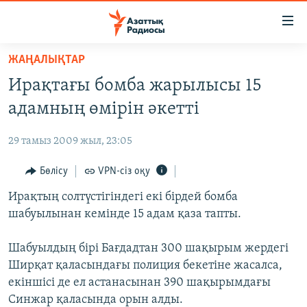
Accessibility
links
Skip
ЖАҢАЛЫҚТАР
to
ЖАҢАЛЫҚТАР
Ирақтағы бомба жарылысы 15
main
САЯСАТ
content
адамның өмірін әкетті
AZATTYQTV
Skip
to
29 тамыз 2009 жыл, 23:05
ҚАҢТАР ОҚИҒАСЫ
main
АДАМ ҚҰҚЫҚТАРЫ
Бөлісу
VPN-сіз оқу
Navigation
Skip
ӘЛЕУМЕТ
Ирақтың солтүстігіндегі екі бірдей бомба
to
шабуылынан кемінде 15 адам қаза тапты.
ӘЛЕМ
Search
АРНАЙЫ ЖОБАЛАР
Шабуылдың бірі Бағдадтан 300 шақырым жердегі
Ширқат қаласындағы полиция бекетіне жасалса,
Русский
екіншісі де ел астанасынан 390 шақырымдағы
Синжар қаласында орын алды.