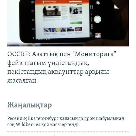
OCCRP: Азаттық пен "Мониториға"
фейк шағым үндістандық,
пәкістандық аккаунттар арқылы
жасалған
Жаңалықтар
Ресейдің Екатеринбург қаласында дрон шабуылынан
соң Wildberries қоймасы өртенді