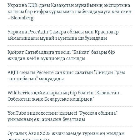
Украина КҚК-дағы Қазақстан мұнайының экспортына
қатысы бар инфрақұрылымға шабуылдамауға келіскен
– Bloomberg
Украина Ресейдің Самара облысы мен Краснодар
аймағындағы мұнай зауытына шабуылдады
Қайрат Сатыбалдыға тиесілі "Байсат" базары бір
жылдан кейін аукционда сатылды
АҚШ сенаты Ресейге санкция салатын "Линдси Грэм
заң жобасын" мақұлдады
Wildberries қоймаларының бір бөлігін "Қазақстан,
Өзбекстан және Беларуське көшірмек"
YouTube видеохостинг қызметі "Русская община"
ұйымының екі арнасын бұғаттады
Орталық Азия 2025 жылы әлемде туризм ең жылдам