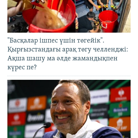
"Басқалар ішпес үшін төгейік".
Қырғызстандағы арақ төгу челленджі:
Ақша шашу ма әлде жамандықпен
күрес пе?