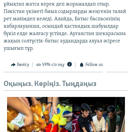
ұйықтап жатса керек деп жорамалдап отыр.
ЖАЗЫЛЫҢЫЗ
Пәкістан үкіметі биыл содырларды жеңгенін талай
рет мәлімдеп келеді. Алайда, Батыс баспасөзінің
хабарлауынша, осындай қастандық шабуылдар
Басқа тілдерде
бүкіл елде жалғасу үстінде. Ауғанстан шекарасына
жақын солтүстік-батыс аудандарда ахуал әсіресе
ушығып тұр.
Бөлісу
VPN-сіз оқу
Follow us
Оқыңыз. Көріңіз. Тыңдаңыз