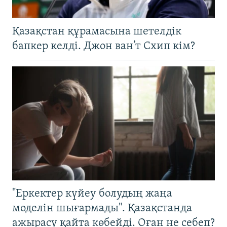
Қазақстан құрамасына шетелдік
бапкер келді. Джон ван’т Схип кім?
"Еркектер күйеу болудың жаңа
моделін шығармады". Қазақстанда
ажырасу қайта көбейді. Оған не себеп?