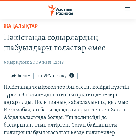
Accessibility
links
Skip
ЖАҢАЛЫҚТАР
to
ЖАҢАЛЫҚТАР
Пәкістанда содырлардың
main
САЯСАТ
content
шабуылдары толастар емес
AZATTYQTV
Skip
to
6 қыркүйек 2009 жыл, 21:48
ҚАҢТАР ОҚИҒАСЫ
main
АДАМ ҚҰҚЫҚТАРЫ
Бөлісу
VPN-сіз оқу
Navigation
Skip
ӘЛЕУМЕТ
Пәкістанда теміржол торабы өтетін көпірді күзетіп
to
тұрған 3 полицейдің атып өлтірілген денелері
ӘЛЕМ
Search
аңғарылды. Полицияның хабарлауынша, қылмыс
АРНАЙЫ ЖОБАЛАР
Исламабадтан батысқа қарай орын тепкен Хасан
Абдал қаласында болды. Үш полицейді де
Русский
бастарынан атып өлтірген. Соған байланысты
полиция шабуыл жасалған кезде полицейлер