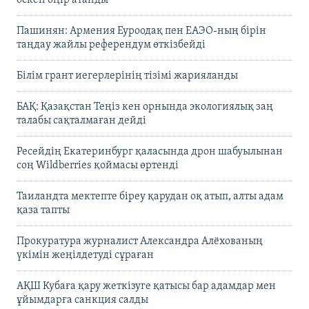
өскен өңір атанды
Пашинян: Армения Еуроодақ пен ЕАЭО-ның бірін
таңдау жайлы референдум өткізбейді
Білім грант иегерлерінің тізімі жарияланды
БАҚ: Қазақстан Теңіз кен орнында экологиялық заң
талабы сақталмаған дейді
Ресейдің Екатеринбург қаласында дрон шабуылынан
соң Wildberries қоймасы өртенді
Таиландта мектепте біреу қарудан оқ атып, алты адам
қаза тапты
Прокуратура журналист Александра Алёхованың
үкімін жеңілдетуді сұраған
АҚШ Кубаға қару жеткізуге қатысы бар адамдар мен
ұйымдарға санкция салды