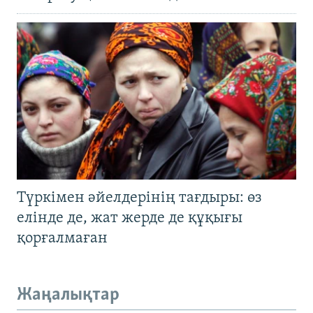
Түркімен әйелдерінің тағдыры: өз
елінде де, жат жерде де құқығы
қорғалмаған
Жаңалықтар