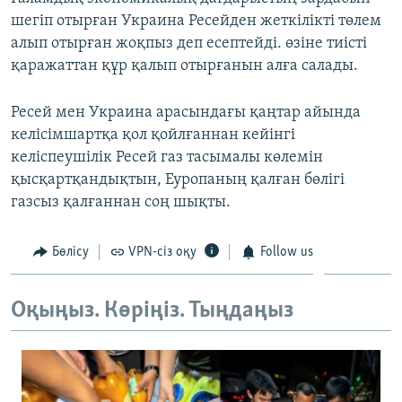
ЖАЗЫЛЫҢЫЗ
шегіп отырған Украина Ресейден жеткілікті төлем
алып отырған жоқпыз деп есептейді. өзіне тиісті
қаражаттан құр қалып отырғанын алға салады.
Басқа тілдерде
Ресей мен Украина арасындағы қаңтар айында
келісімшартқа қол қойлғаннан кейінгі
келіспеушілік Ресей газ тасымалы көлемін
қысқартқандықтын, Еуропаның қалған бөлігі
газсыз қалғаннан соң шықты.
Бөлісу
VPN-сіз оқу
Follow us
Оқыңыз. Көріңіз. Тыңдаңыз