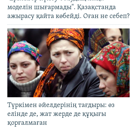
моделін шығармады". Қазақстанда
ажырасу қайта көбейді. Оған не себеп?
Түркімен әйелдерінің тағдыры: өз
елінде де, жат жерде де құқығы
қорғалмаған