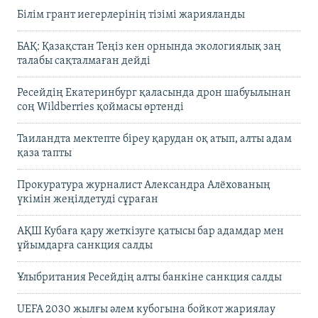
Білім грант иегерлерінің тізімі жарияланды
БАҚ: Қазақстан Теңіз кен орнында экологиялық заң
талабы сақталмаған дейді
Ресейдің Екатеринбург қаласында дрон шабуылынан
соң Wildberries қоймасы өртенді
Таиландта мектепте біреу қарудан оқ атып, алты адам
қаза тапты
Прокуратура журналист Александра Алёхованың
үкімін жеңілдетуді сұраған
АҚШ Кубаға қару жеткізуге қатысы бар адамдар мен
ұйымдарға санкция салды
Ұлыбритания Ресейдің алты банкіне санкция салды
UEFA 2030 жылғы әлем кубогына бойкот жариялау