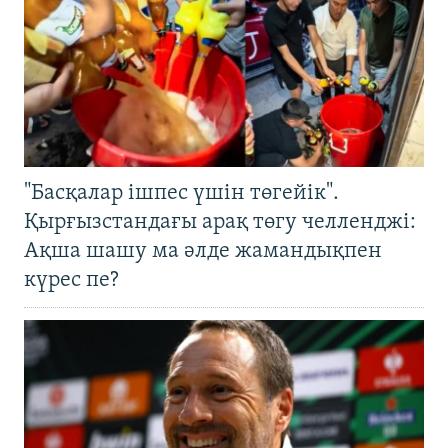
"Басқалар ішпес үшін төгейік".
Қырғызстандағы арақ төгу челленджі:
Ақша шашу ма әлде жамандықпен
күрес пе?