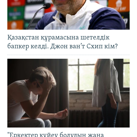
Қазақстан құрамасына шетелдік
бапкер келді. Джон ван’т Схип кім?
"Еркектер күйеу болудың жаңа