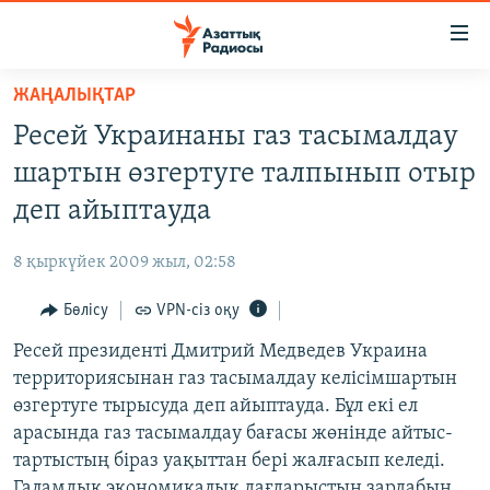
Accessibility
links
Skip
ЖАҢАЛЫҚТАР
to
ЖАҢАЛЫҚТАР
Ресей Украинаны газ тасымалдау
main
САЯСАТ
content
шартын өзгертуге талпынып отыр
AZATTYQTV
Skip
деп айыптауда
to
ҚАҢТАР ОҚИҒАСЫ
main
8 қыркүйек 2009 жыл, 02:58
АДАМ ҚҰҚЫҚТАРЫ
Navigation
Skip
Бөлісу
VPN-сіз оқу
ӘЛЕУМЕТ
to
Ресей президенті Дмитрий Медведев Украина
ӘЛЕМ
Search
территориясынан газ тасымалдау келісімшартын
АРНАЙЫ ЖОБАЛАР
өзгертуге тырысуда деп айыптауда. Бұл екі ел
арасында газ тасымалдау бағасы жөнінде айтыс-
Русский
тартыстың біраз уақыттан бері жалғасып келеді.
Галамдық экономикалық дағдарыстың зардабын