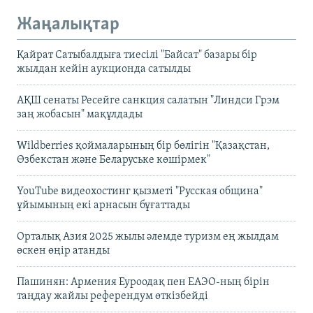
Жаңалықтар
Қайрат Сатыбалдыға тиесілі "Байсат" базары бір
жылдан кейін аукционда сатылды
АҚШ сенаты Ресейге санкция салатын "Линдси Грэм
заң жобасын" мақұлдады
Wildberries қоймаларының бір бөлігін "Қазақстан,
Өзбекстан және Беларуське көшірмек"
YouTube видеохостинг қызметі "Русская община"
ұйымының екі арнасын бұғаттады
Орталық Азия 2025 жылы әлемде туризм ең жылдам
өскен өңір атанды
Пашинян: Армения Еуроодақ пен ЕАЭО-ның бірін
таңдау жайлы референдум өткізбейді