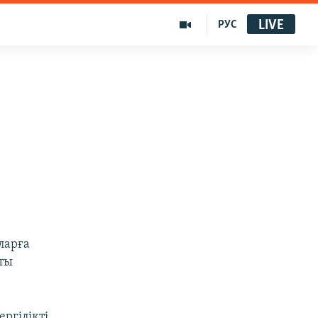
LIVE
РУС
ларға
ты
ергілікті