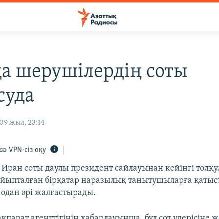
а шерушілердің соты
суда
09 жыл, 23:14
VPN-сіз оқу
і Иран соты даулы президент сайлауынан кейінгі толқу
йыпталған бірқатар наразылық танытушыларға қатыс
одан әрі жалғастырады.
парат агенттігінің хабарлауынша, бұл сот үдерісіне ж