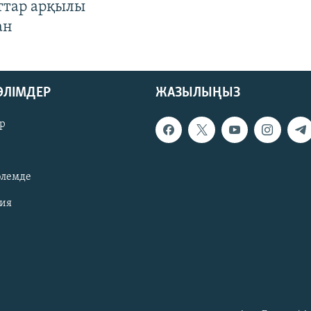
ттар арқылы
ан
БӨЛІМДЕР
ЖАЗЫЛЫҢЫЗ
р
әлемде
зия