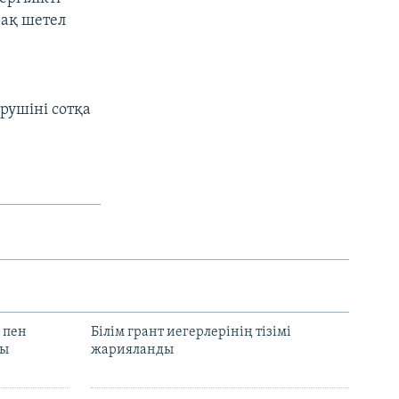
рақ шетел
ушіні сотқа
 пен
Білім грант иегерлерінің тізімі
лы
жарияланды