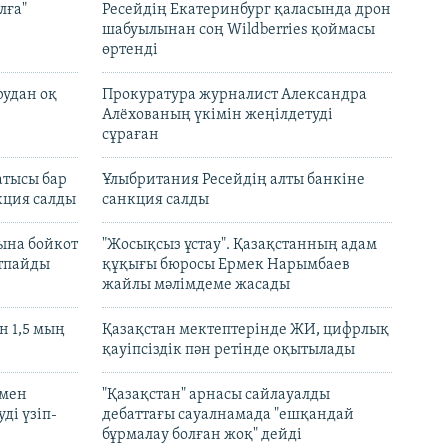
лға"
Ресейдің Екатеринбург қаласында дрон
шабуылынан соң Wildberries қоймасы
өртенді
рудан оқ
Прокуратура журналист Александра
Алёхованың үкімін жеңілдетуді
сұраған
атысы бар
Ұлыбритания Ресейдің алты банкіне
кция салды
санкция салды
ына бойкот
"Жосықсыз ұстау". Қазақстанның адам
ртпайды
құқығы бюросы Ермек Нарымбаев
жайлы мәлімдеме жасады
 1,5 мың
Қазақстан мектептерінде ЖИ, цифрлық
қауіпсіздік пән ретінде оқытылады
 мен
"Қазақстан" арнасы сайлауалды
ді үзіп-
дебаттағы сауалнамада "ешқандай
бұрмалау болған жоқ" дейді