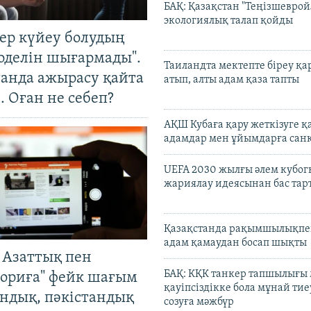
БАҚ: Қазақстан "Теңізшеврой
экологиялық талап қойды
тер күйеу болудың
оделін шығармады".
Таиландта мектепте біреу қа
танда ажырасу қайта
атып, алты адам қаза тапты
. Оған не себеп?
АҚШ Кубаға қару жеткізуге қ
адамдар мен ұйымдарға сан
UEFA 2030 жылғы әлем кубог
жариялау идеясынан бас та
Қазақстанда рақымшылықпен
адам қамаудан босап шықты
 Азаттық пен
БАҚ: КҚК танкер тапшылығы
ориға" фейк шағым
қауіпсіздікке бола мұнай тиеу
андық, пәкістандық
созуға мәжбүр