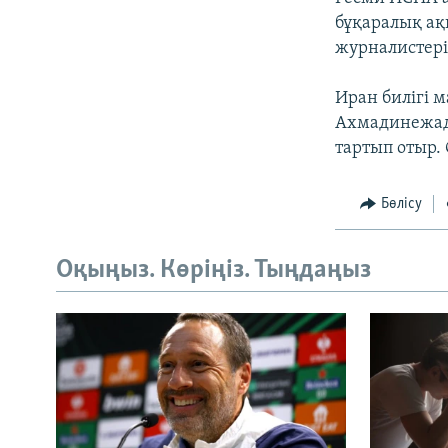
бұқаралық ақ
журналистерін
Иран билігі 
Ахмадинежад
тартып отыр.
Бөлісу
Оқыңыз. Көріңіз. Тыңдаңыз