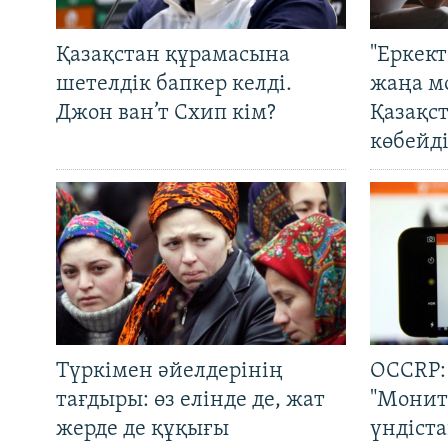
Қазақстан құрамасына
"Еркек
шетелдік бапкер келді.
жаңа м
Джон ван’т Схип кім?
Қазақс
көбейді
Түркімен әйелдерінің
OCCRP:
тағдыры: өз елінде де, жат
"Монит
жерде де құқығы
үндіст