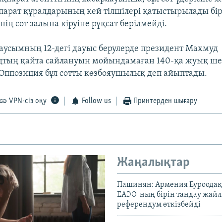
парат құралдарының кей тілшілері қатыстырылады бі
ің сот залына кіруіне рұқсат берілмейді.
маусымның 12-дегі дауыс берулерде президент Махмуд
тың қайта сайлануын мойындамаған 140-қа жуық шер
 Оппозиция бұл сотты көзбояушылық деп айыптады.
VPN-сіз оқу
Follow us
Принтерден шығару
Жаңалықтар
Пашинян: Армения Еуроодақ
ЕАЭО-ның бірін таңдау жай
референдум өткізбейді