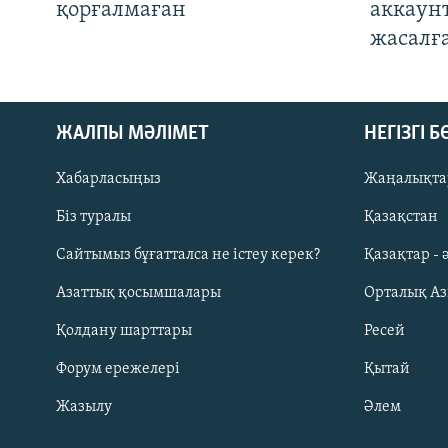
қорғалмаған
аккаун
жасалғ
ЖАЛПЫ МӘЛІМЕТ
НЕГІЗГІ 
Хабарласыңыз
Жаңалықта
Біз туралы
Қазақстан
Русский
Сайтымыз бұғатталса не істеу керек?
Қазақтар - 
Азаттық қосымшалары
Орталық А
ЖАЗЫЛЫҢЫЗ
Қолдану шарттары
Ресей
Форум ережелері
Қытай
Жазылу
Әлем
Басқа тілдерде