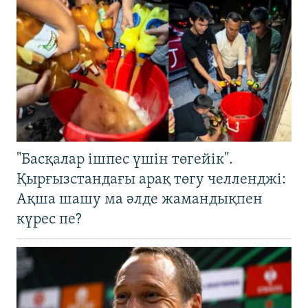
"Басқалар ішпес үшін төгейік".
Қырғызстандағы арақ төгу челленджі:
Ақша шашу ма әлде жамандықпен
күрес пе?