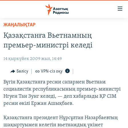
Accessibility
links
Skip
ЖАҢАЛЫҚТАР
to
ЖАҢАЛЫҚТАР
Қазақстанға Вьетнамның
main
САЯСАТ
content
премьер-министрі келеді
AZATTYQTV
Skip
to
14 қыркүйек 2009 жыл, 14:49
ҚАҢТАР ОҚИҒАСЫ
main
АДАМ ҚҰҚЫҚТАРЫ
Бөлісу
VPN-сіз оқу
Navigation
Skip
ӘЛЕУМЕТ
Бүгін Қазақстанға ресми сапармен Вьетнам
to
социалистік республикасының премьер-министрі
ӘЛЕМ
Search
Нгуен Тан Зунг келеді, — деп хабарлады ҚР СІМ
АРНАЙЫ ЖОБАЛАР
ресми өкілі Ержан Ашықбаев.
Русский
Қазақстанға президент Нұрсұлтан Назарбаевтың
шақыртуымен келетін вьетнамдық үкімет