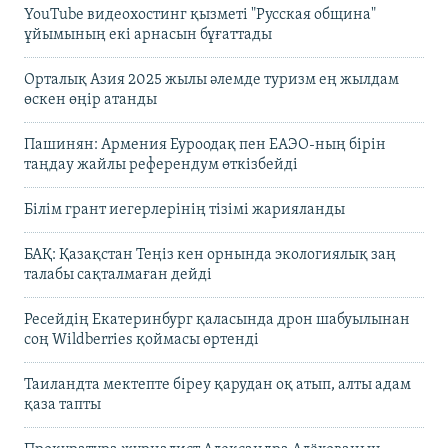
YouTube видеохостинг қызметі "Русская община"
ұйымының екі арнасын бұғаттады
Орталық Азия 2025 жылы әлемде туризм ең жылдам
өскен өңір атанды
Пашинян: Армения Еуроодақ пен ЕАЭО-ның бірін
таңдау жайлы референдум өткізбейді
Білім грант иегерлерінің тізімі жарияланды
БАҚ: Қазақстан Теңіз кен орнында экологиялық заң
талабы сақталмаған дейді
Ресейдің Екатеринбург қаласында дрон шабуылынан
соң Wildberries қоймасы өртенді
Таиландта мектепте біреу қарудан оқ атып, алты адам
қаза тапты