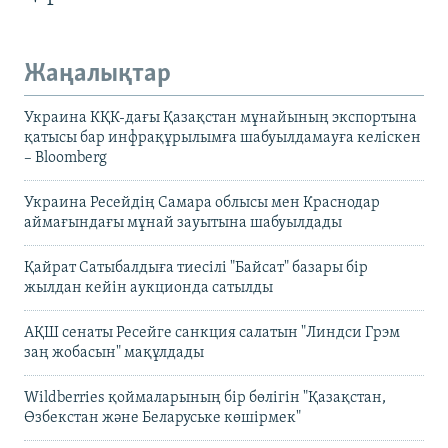
Жаңалықтар
Украина КҚК-дағы Қазақстан мұнайының экспортына
қатысы бар инфрақұрылымға шабуылдамауға келіскен
– Bloomberg
Украина Ресейдің Самара облысы мен Краснодар
аймағындағы мұнай зауытына шабуылдады
Қайрат Сатыбалдыға тиесілі "Байсат" базары бір
жылдан кейін аукционда сатылды
АҚШ сенаты Ресейге санкция салатын "Линдси Грэм
заң жобасын" мақұлдады
Wildberries қоймаларының бір бөлігін "Қазақстан,
Өзбекстан және Беларуське көшірмек"