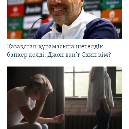
Қазақстан құрамасына шетелдік
бапкер келді. Джон ван’т Схип кім?