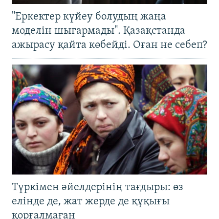
"Еркектер күйеу болудың жаңа
моделін шығармады". Қазақстанда
ажырасу қайта көбейді. Оған не себеп?
Түркімен әйелдерінің тағдыры: өз
елінде де, жат жерде де құқығы
қорғалмаған