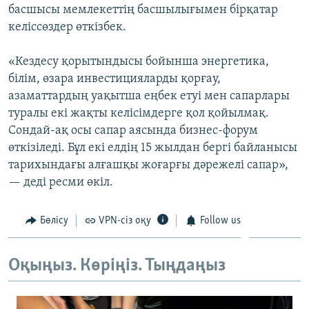
басшысы мемлекеттің басшылығымен бірқатар
ЖАЗЫЛЫҢЫЗ
келіссөздер өткізбек.
«Кездесу қорытындысы бойынша энергетика,
Басқа тілдерде
білім, өзара инвестицияларды қорғау,
азаматтардың уақытша еңбек етуі мен сапарлары
туралы екі жақты келісімдерге қол қойылмақ.
Сондай-ақ осы сапар аясында бизнес-форум
өткізіледі. Бұл екі елдің 15 жылдан бергі байланысы
тарихындағы алғашқы жоғарғы дәрежелі сапар»,
— деді ресми өкіл.
Бөлісу
VPN-сіз оқу
Follow us
Оқыңыз. Көріңіз. Тыңдаңыз