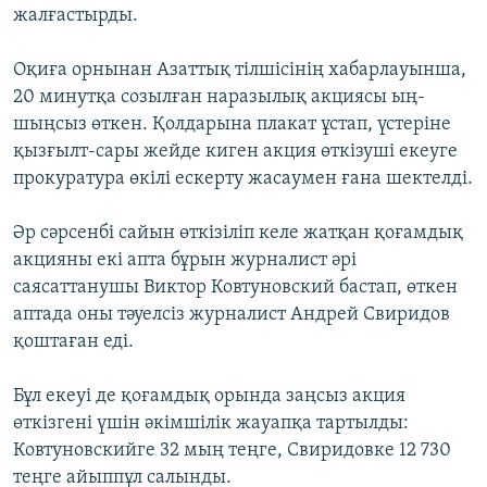
жалғастырды.
ЖАЗЫЛЫҢЫЗ
Оқиға орнынан Азаттық тілшісінің хабарлауынша,
20 минутқа созылған наразылық акциясы ың-
Басқа тілдерде
шыңсыз өткен. Қолдарына плакат ұстап, үстеріне
қызғылт-сары жейде киген акция өткізуші екеуге
прокуратура өкілі ескерту жасаумен ғана шектелді.
Әр сәрсенбі сайын өткізіліп келе жатқан қоғамдық
акцияны екі апта бұрын журналист әрі
саясаттанушы Виктор Ковтуновский бастап, өткен
аптада оны тәуелсіз журналист Андрей Свиридов
қоштаған еді.
Бұл екеуі де қоғамдық орында заңсыз акция
өткізгені үшін әкімшілік жауапқа тартылды:
Ковтуновскийге 32 мың теңге, Свиридовке 12 730
теңге айыппұл салынды.