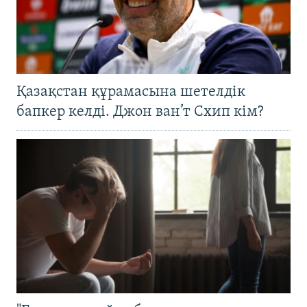
Қазақстан құрамасына шетелдік
бапкер келді. Джон ван’т Схип кім?