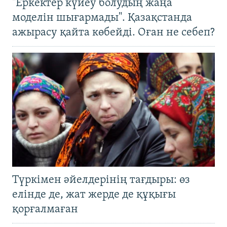
"Еркектер күйеу болудың жаңа
моделін шығармады". Қазақстанда
ажырасу қайта көбейді. Оған не себеп?
Түркімен әйелдерінің тағдыры: өз
елінде де, жат жерде де құқығы
қорғалмаған