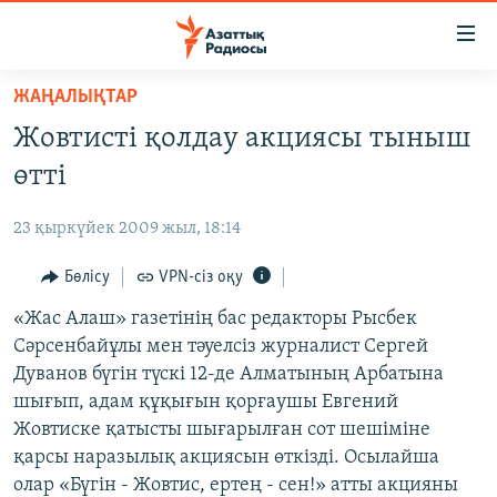
Accessibility
links
Skip
ЖАҢАЛЫҚТАР
to
ЖАҢАЛЫҚТАР
Жовтисті қолдау акциясы тыныш
main
САЯСАТ
content
өтті
AZATTYQTV
Skip
to
23 қыркүйек 2009 жыл, 18:14
ҚАҢТАР ОҚИҒАСЫ
main
АДАМ ҚҰҚЫҚТАРЫ
Бөлісу
VPN-сіз оқу
Navigation
Skip
ӘЛЕУМЕТ
«Жас Алаш» газетінің бас редакторы Рысбек
to
Сәрсенбайұлы мен тәуелсіз журналист Сергей
ӘЛЕМ
Search
Дуванов бүгін түскі 12-де Алматының Арбатына
АРНАЙЫ ЖОБАЛАР
шығып, адам құқығын қорғаушы Евгений
Жовтиске қатысты шығарылған сот шешіміне
Русский
қарсы наразылық акциясын өткізді. Осылайша
олар «Бүгін - Жовтис, ертең - сен!» атты акцияны