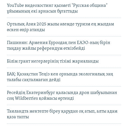
YouTube видеохостинг қызметі "Русская община"
ұйымының екі арнасын бұғаттады
Орталық Азия 2025 жылы әлемде туризм ең жылдам
өскен өңір атанды
Пашинян: Армения Еуроодақ пен ЕАЭО-ның бірін
таңдау жайлы референдум өткізбейді
Білім грант иегерлерінің тізімі жарияланды
БАҚ: Қазақстан Теңіз кен орнында экологиялық заң
талабы сақталмаған дейді
Ресейдің Екатеринбург қаласында дрон шабуылынан
соң Wildberries қоймасы өртенді
Таиландта мектепте біреу қарудан оқ атып, алты адам
қаза тапты