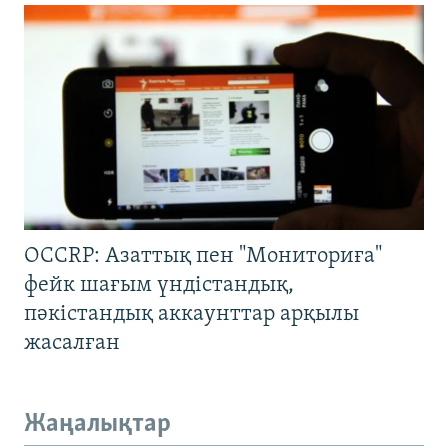
OCCRP: Азаттық пен "Мониториға"
фейк шағым үндістандық,
пәкістандық аккаунттар арқылы
жасалған
Жаңалықтар