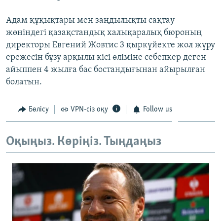
Адам құқықтары мен заңдылықты сақтау
жөніндегі қазақстандық халықаралық бюроның
директоры Евгений Жовтис 3 қыркүйекте жол жүру
ережесін бұзу арқылы кісі өліміне себепкер деген
айыппен 4 жылға бас бостандығынан айырылған
болатын.
Бөлісу
VPN-сіз оқу
Follow us
Оқыңыз. Көріңіз. Тыңдаңыз