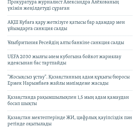
Прокуратура журналист Александра Алёхованың
үкімін жеңілдетуді сұраған
АҚШ Кубаға қару жеткізуге қатысы бар адамдар мен
ұйымдарға санкция салды
Ұлыбритания Ресейдің алты банкіне санкция салды
UEFA 2030 жылғы әлем кубогына бойкот жариялау
идеясынан бас тартпайды
"Жосықсыз ұстау". Қазақстанның адам құқығы бюросы
Ермек Нарымбаев жайлы мәлімдеме жасады
Қазақстанда рақымшылықпен 1,5 мың адам қамаудан
босап шықты
Қазақстан мектептерінде ЖИ, цифрлық қауіпсіздік пән
ретінде оқытылады