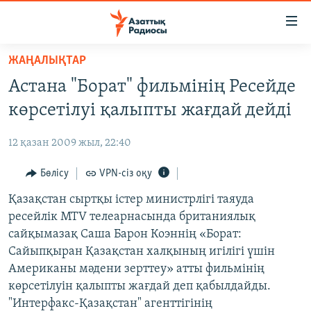
Accessibility
links
Skip
ЖАҢАЛЫҚТАР
to
ЖАҢАЛЫҚТАР
Астана "Борат" фильмінің Ресейде
main
САЯСАТ
content
көрсетілуі қалыпты жағдай дейді
AZATTYQTV
Skip
to
12 қазан 2009 жыл, 22:40
ҚАҢТАР ОҚИҒАСЫ
main
АДАМ ҚҰҚЫҚТАРЫ
Бөлісу
VPN-сіз оқу
Navigation
Skip
ӘЛЕУМЕТ
Қазақстан сыртқы істер министрлігі таяуда
to
ресейлік MTV телеарнасында британиялық
ӘЛЕМ
Search
сайқымазақ Саша Барон Коэннің «Борат:
АРНАЙЫ ЖОБАЛАР
Сайыпқыран Қазақстан халқының игілігі үшін
Американы мәдени зерттеу» атты фильмінің
Русский
көрсетілуін қалыпты жағдай деп қабылдайды.
"Интерфакс-Қазақстан" агенттігінің