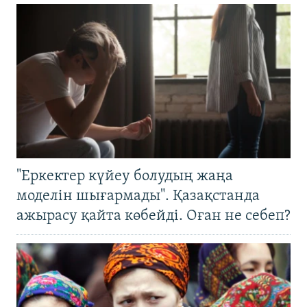
"Еркектер күйеу болудың жаңа
моделін шығармады". Қазақстанда
ажырасу қайта көбейді. Оған не себеп?