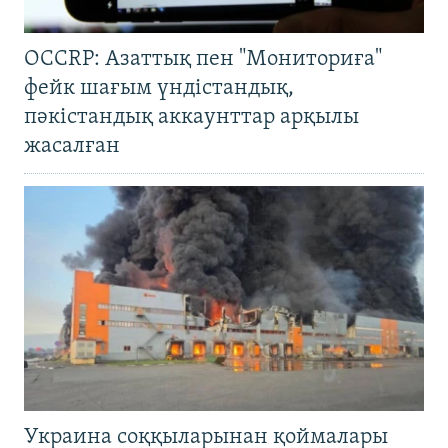
OCCRP: Азаттық пен "Мониториға"
фейк шағым үндістандық,
пәкістандық аккаунттар арқылы
жасалған
Украина соққыларынан қоймалары