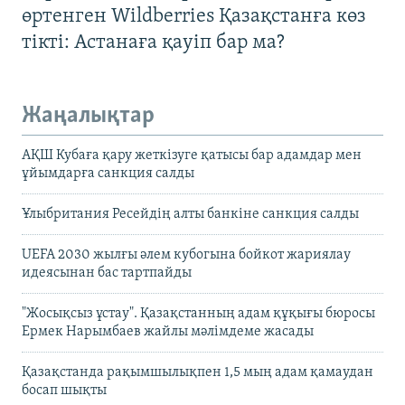
өртенген Wildberries Қазақстанға көз
тікті: Астанаға қауіп бар ма?
Жаңалықтар
АҚШ Кубаға қару жеткізуге қатысы бар адамдар мен
ұйымдарға санкция салды
Ұлыбритания Ресейдің алты банкіне санкция салды
UEFA 2030 жылғы әлем кубогына бойкот жариялау
идеясынан бас тартпайды
"Жосықсыз ұстау". Қазақстанның адам құқығы бюросы
Ермек Нарымбаев жайлы мәлімдеме жасады
Қазақстанда рақымшылықпен 1,5 мың адам қамаудан
босап шықты