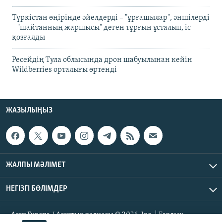
Түркістан өңірінде әйелдерді – "ұрғашылар", әншілерді
– "шайтанның жаршысы" деген тұрғын ұсталып, іс
қозғалды
Ресейдің Тула облысында дрон шабуылынан кейін
Wildberries орталығы өртенді
ЖАЗЫЛЫҢЫЗ
ЖАЛПЫ МӘЛІМЕТ
НЕГІЗГІ БӨЛІМДЕР
Азат Еуропа / Азаттық радиосы © 2026, Inc. | Барлық