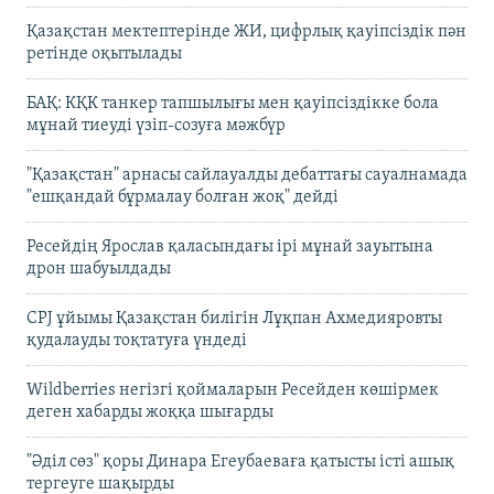
Қазақстан мектептерінде ЖИ, цифрлық қауіпсіздік пән
ретінде оқытылады
БАҚ: КҚК танкер тапшылығы мен қауіпсіздікке бола
мұнай тиеуді үзіп-созуға мәжбүр
"Қазақстан" арнасы сайлауалды дебаттағы сауалнамада
"ешқандай бұрмалау болған жоқ" дейді
Ресейдің Ярослав қаласындағы ірі мұнай зауытына
дрон шабуылдады
CPJ ұйымы Қазақстан билігін Лұқпан Ахмедияровты
қудалауды тоқтатуға үндеді
Wildberries негізгі қоймаларын Ресейден көшірмек
деген хабарды жоққа шығарды
"Әділ сөз" қоры Динара Егеубаеваға қатысты істі ашық
тергеуге шақырды