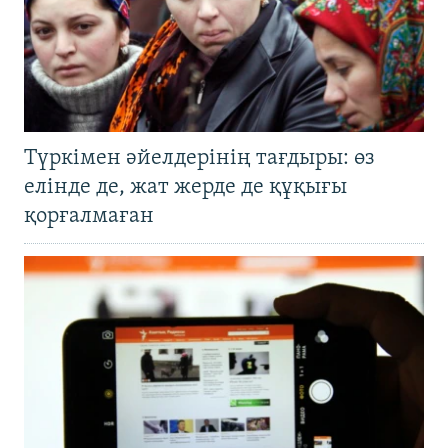
Түркімен әйелдерінің тағдыры: өз
елінде де, жат жерде де құқығы
қорғалмаған