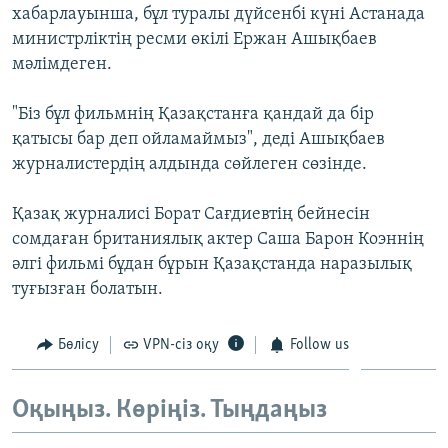
хабарлауынша, бұл туралы дүйсенбі күні Астанада
ЖАЗЫЛЫҢЫЗ
министрліктің ресми өкілі Ержан Ашықбаев
мәлімдеген.
Басқа тілдерде
"Біз бұл фильмнің Қазақстанға қандай да бір
қатысы бар деп ойламаймыз", деді Ашықбаев
журналистердің алдында сөйлеген сөзінде.
Қазақ журналисі Борат Сағдиевтің бейнесін
сомдаған британиялық актер Саша Барон Коэннің
әлгі фильмі бұдан бұрын Қазақстанда наразылық
туғызған болатын.
Бөлісу
VPN-сіз оқу
Follow us
Оқыңыз. Көріңіз. Тыңдаңыз