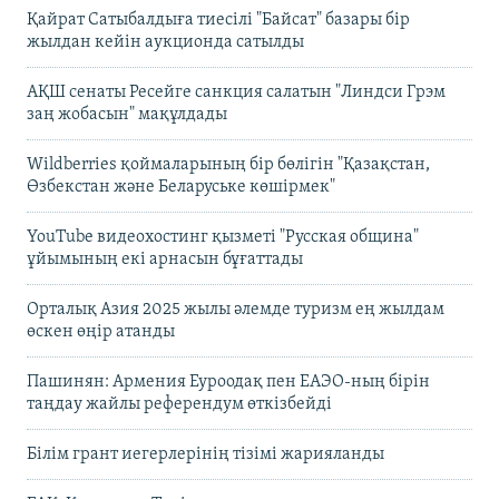
Қайрат Сатыбалдыға тиесілі "Байсат" базары бір
жылдан кейін аукционда сатылды
АҚШ сенаты Ресейге санкция салатын "Линдси Грэм
заң жобасын" мақұлдады
Wildberries қоймаларының бір бөлігін "Қазақстан,
Өзбекстан және Беларуське көшірмек"
YouTube видеохостинг қызметі "Русская община"
ұйымының екі арнасын бұғаттады
Орталық Азия 2025 жылы әлемде туризм ең жылдам
өскен өңір атанды
Пашинян: Армения Еуроодақ пен ЕАЭО-ның бірін
таңдау жайлы референдум өткізбейді
Білім грант иегерлерінің тізімі жарияланды