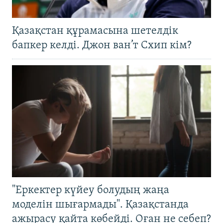
Қазақстан құрамасына шетелдік
бапкер келді. Джон ван’т Схип кім?
"Еркектер күйеу болудың жаңа
моделін шығармады". Қазақстанда
ажырасу қайта көбейді. Оған не себеп?