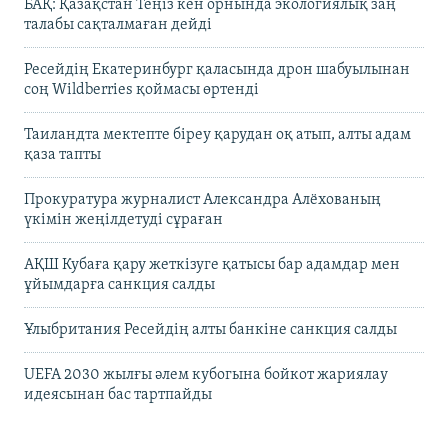
БАҚ: Қазақстан Теңіз кен орнында экологиялық заң
талабы сақталмаған дейді
Ресейдің Екатеринбург қаласында дрон шабуылынан
соң Wildberries қоймасы өртенді
Таиландта мектепте біреу қарудан оқ атып, алты адам
қаза тапты
Прокуратура журналист Александра Алёхованың
үкімін жеңілдетуді сұраған
АҚШ Кубаға қару жеткізуге қатысы бар адамдар мен
ұйымдарға санкция салды
Ұлыбритания Ресейдің алты банкіне санкция салды
UEFA 2030 жылғы әлем кубогына бойкот жариялау
идеясынан бас тартпайды