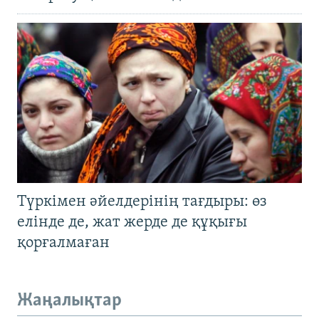
Түркімен әйелдерінің тағдыры: өз
елінде де, жат жерде де құқығы
қорғалмаған
Жаңалықтар