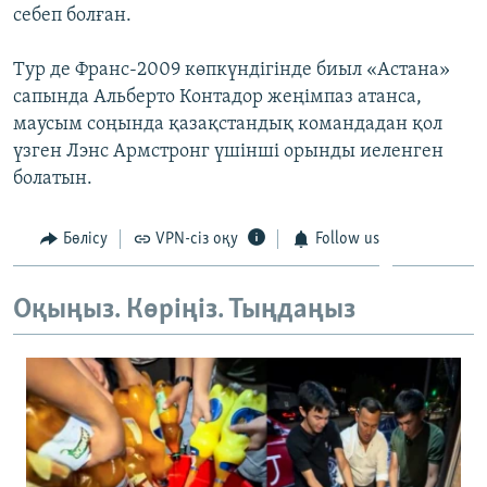
себеп болған.
ЖАЗЫЛЫҢЫЗ
Тур де Франс-2009 көпкүндігінде биыл «Астана»
сапында Альберто Контадор жеңімпаз атанса,
Басқа тілдерде
маусым соңында қазақстандық командадан қол
үзген Лэнс Армстронг үшінші орынды иеленген
болатын.
Бөлісу
VPN-сіз оқу
Follow us
Оқыңыз. Көріңіз. Тыңдаңыз