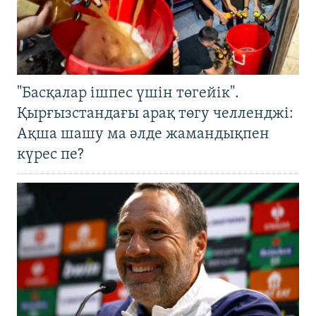
"Басқалар ішпес үшін төгейік".
Қырғызстандағы арақ төгу челленджі:
Ақша шашу ма әлде жамандықпен
күрес пе?