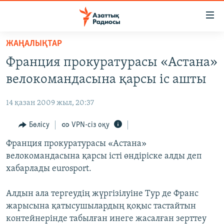
Accessibility
links
Skip
ЖАҢАЛЫҚТАР
to
ЖАҢАЛЫҚТАР
Франция прокуратурасы «Астана»
main
САЯСАТ
content
велокомандасына қарсы іс ашты
AZATTYQTV
Skip
to
14 қазан 2009 жыл, 20:37
ҚАҢТАР ОҚИҒАСЫ
main
АДАМ ҚҰҚЫҚТАРЫ
Бөлісу
VPN-сіз оқу
Navigation
Skip
ӘЛЕУМЕТ
Франция прокуратурасы «Астана»
to
велокомандасына қарсы істі өндіріске алды деп
ӘЛЕМ
Search
хабарлады eurosport.
АРНАЙЫ ЖОБАЛАР
Алдын ала тергеудің жүргізілуіне Тур де Франс
Русский
жарысына қатысушылардың қоқыс тастайтын
контейнерінде табылған инеге жасалған зерттеу