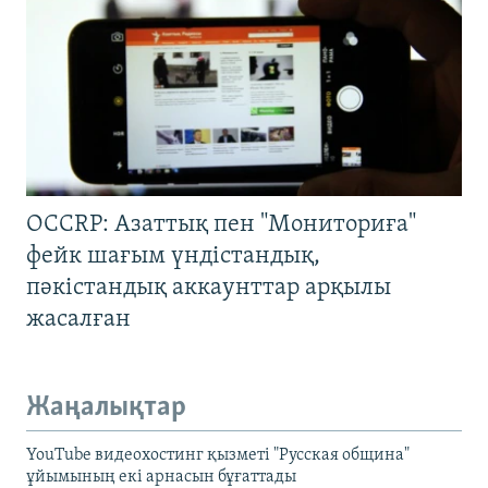
OCCRP: Азаттық пен "Мониториға"
фейк шағым үндістандық,
пәкістандық аккаунттар арқылы
жасалған
Жаңалықтар
YouTube видеохостинг қызметі "Русская община"
ұйымының екі арнасын бұғаттады