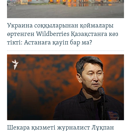
Украина соққыларынан қоймалары
өртенген Wildberries Қазақстанға көз
тікті: Астанаға қауіп бар ма?
Шекара қызметі журналист Лұқпан