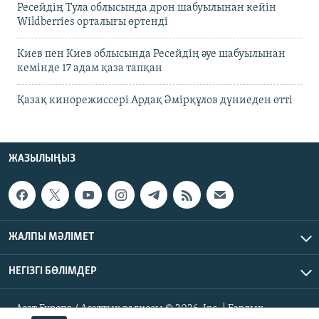
Ресейдің Тула облысында дрон шабуылынан кейін
Wildberries орталығы өртенді
Киев пен Киев облысында Ресейдің әуе шабуылынан
кемінде 17 адам қаза тапқан
Қазақ кинорежиссері Ардақ Әмірқұлов дүниеден өтті
ЖАЗЫЛЫҢЫЗ
ЖАЛПЫ МӘЛІМЕТ
НЕГІЗГІ БӨЛІМДЕР
Азат Еуропа / Азаттық радиосы © 2026, Inc. | Барлық