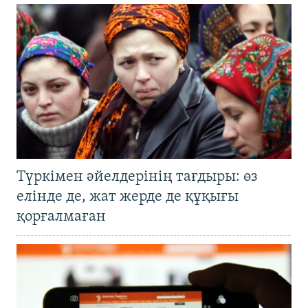
Түркімен әйелдерінің тағдыры: өз
елінде де, жат жерде де құқығы
қорғалмаған