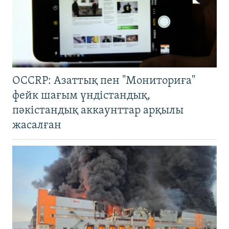
OCCRP: Азаттық пен "Мониториға"
фейк шағым үндістандық,
пәкістандық аккаунттар арқылы
жасалған