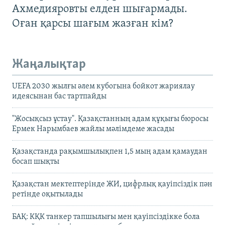
Ахмедияровты елден шығармады.
Оған қарсы шағым жазған кім?
Жаңалықтар
UEFA 2030 жылғы әлем кубогына бойкот жариялау
идеясынан бас тартпайды
"Жосықсыз ұстау". Қазақстанның адам құқығы бюросы
Ермек Нарымбаев жайлы мәлімдеме жасады
Қазақстанда рақымшылықпен 1,5 мың адам қамаудан
босап шықты
Қазақстан мектептерінде ЖИ, цифрлық қауіпсіздік пән
ретінде оқытылады
БАҚ: КҚК танкер тапшылығы мен қауіпсіздікке бола