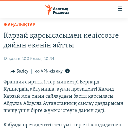
Accessibility
links
Skip
ЖАҢАЛЫҚТАР
to
ЖАҢАЛЫҚТАР
Карзай қарсыласымен келіссөзге
main
САЯСАТ
content
дайын екенін айтты
AZATTYQTV
Skip
to
18 қазан 2009 жыл, 20:34
ҚАҢТАР ОҚИҒАСЫ
main
АДАМ ҚҰҚЫҚТАРЫ
Бөлісу
VPN-сіз оқу
Navigation
Skip
ӘЛЕУМЕТ
Франция сыртқы істер министрі Бернард
to
Кушнердің айтуынша, ауған президенті Хамид
ӘЛЕМ
Search
Карзай мен оның сайлаудағы басты қарсыласы
АРНАЙЫ ЖОБАЛАР
Абдулла Абдулла Ауғанстанның сайлау дағдарысын
шешу үшін бірге жұмыс істеуге дайын деді.
Русский
Кабулда президенттіктен үміткер екі кандидатпен