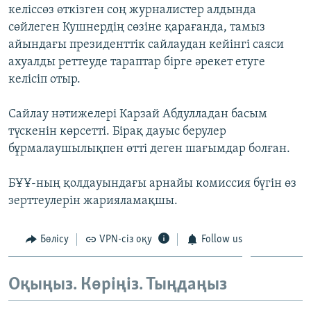
келіссөз өткізген соң журналистер алдында
ЖАЗЫЛЫҢЫЗ
сөйлеген Кушнердің сөзіне қарағанда, тамыз
айындағы президенттік сайлаудан кейінгі саяси
ахуалды реттеуде тараптар бірге әрекет етуге
Басқа тілдерде
келісіп отыр.
Сайлау нәтижелері Карзай Абдулладан басым
түскенін көрсетті. Бірақ дауыс берулер
бұрмалаушылықпен өтті деген шағымдар болған.
БҰҰ-ның қолдауындағы арнайы комиссия бүгін өз
зерттеулерін жарияламақшы.
Бөлісу
VPN-сіз оқу
Follow us
Оқыңыз. Көріңіз. Тыңдаңыз