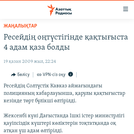
Accessibility
links
Skip
ЖАҢАЛЫҚТАР
to
ЖАҢАЛЫҚТАР
Ресейдің оңтүстігінде қақтығыста
main
САЯСАТ
content
4 адам қаза болды
AZATTYQTV
Skip
to
19 қазан 2009 жыл, 22:24
ҚАҢТАР ОҚИҒАСЫ
main
АДАМ ҚҰҚЫҚТАРЫ
Бөлісу
VPN-сіз оқу
Navigation
Skip
ӘЛЕУМЕТ
Ресейдің Солтүстік Кавказ аймағындағы
to
полицияның хабарлауынша, қарулы қақтығыстар
ӘЛЕМ
Search
кезінде төрт бүлікші өлтірілді.
АРНАЙЫ ЖОБАЛАР
Жексенбі күні Дағыстанда Ішкі істер министрлігі
Русский
қауіпсіздік күштері көліктерін тоқтатқанда оқ
атқан үш адам өлтірілді.