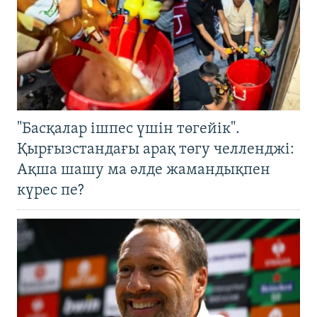
"Басқалар ішпес үшін төгейік".
Қырғызстандағы арақ төгу челленджі:
Ақша шашу ма әлде жамандықпен
күрес пе?