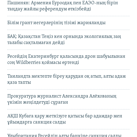
Пашинян: Армения Еуроодақ пен ЕАЭО-ның бірін
таңдау жайлы референдум өткізбейді
Білім грант иегерлерінің тізімі жарияланды
БАҚ: Қазақстан Теңіз кен орнында экологиялық заң
талабы сақталмаған дейді
Ресейдің Екатеринбург қаласында дрон шабуылынан
соң Wildberries қоймасы өртенді
Таиландта мектепте біреу қарудан оқ атып, алты адам
қаза тапты
Прокуратура журналист Александра Алёхованың
үкімін жеңілдетуді сұраған
АҚШ Кубаға қару жеткізуге қатысы бар адамдар мен
ұйымдарға санкция салды
Ұлыбритания Ресейдің алты банкіне санкция салды