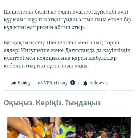
ЖАЗЫЛЫҢЫЗ
Шешенстан билігі де елдің күштері дүйсенбі күні
құрылыс жүріп жатқан үйдің астын пана еткен бір
күдіктіні өлтіргенін айтып отыр.
Басқа тілдерде
Бұл қақтығыстар Шешенстан мен оның көрші
елдері Ингушетия және Дағыстанда да қауіпсіздік
күштері мен полициясына қарсы шабуылдар
көбейіп отырған тұста орын алды.
Бөлісу
VPN-сіз оқу
Follow us
Оқыңыз. Көріңіз. Тыңдаңыз