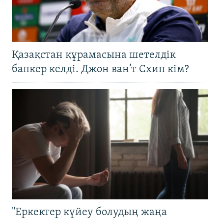
Қазақстан құрамасына шетелдік
бапкер келді. Джон ван’т Схип кім?
"Еркектер күйеу болудың жаңа