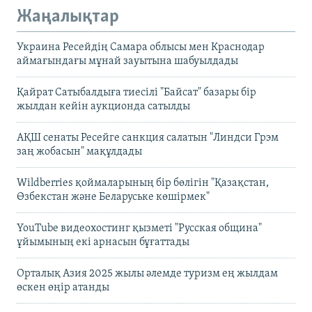
Жаңалықтар
Украина Ресейдің Самара облысы мен Краснодар
аймағындағы мұнай зауытына шабуылдады
Қайрат Сатыбалдыға тиесілі "Байсат" базары бір
жылдан кейін аукционда сатылды
АҚШ сенаты Ресейге санкция салатын "Линдси Грэм
заң жобасын" мақұлдады
Wildberries қоймаларының бір бөлігін "Қазақстан,
Өзбекстан және Беларуське көшірмек"
YouTube видеохостинг қызметі "Русская община"
ұйымының екі арнасын бұғаттады
Орталық Азия 2025 жылы әлемде туризм ең жылдам
өскен өңір атанды