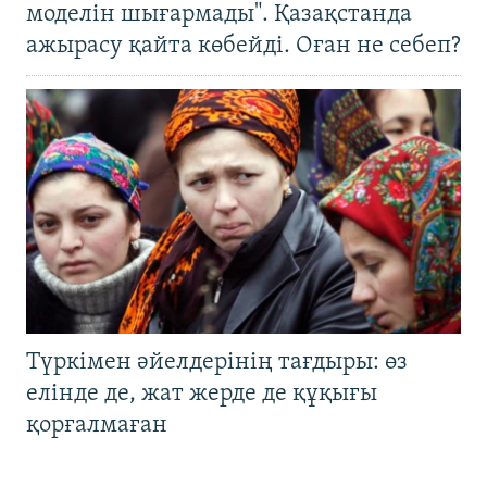
моделін шығармады". Қазақстанда
ажырасу қайта көбейді. Оған не себеп?
Түркімен әйелдерінің тағдыры: өз
елінде де, жат жерде де құқығы
қорғалмаған