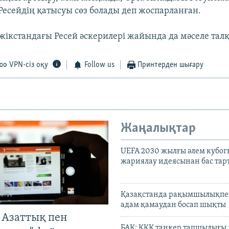
есейдің қатысуы сөз болады деп жоспарланған.
жікстандағы Ресей әскерилері жайында да мәселе тал
VPN-сіз оқу
Follow us
Принтерден шығару
Жаңалықтар
UEFA 2030 жылғы әлем кубог
жариялау идеясынан бас та
Қазақстанда рақымшылықпен
адам қамаудан босап шықты
 Азаттық пен
БАҚ: КҚК танкер тапшылығы