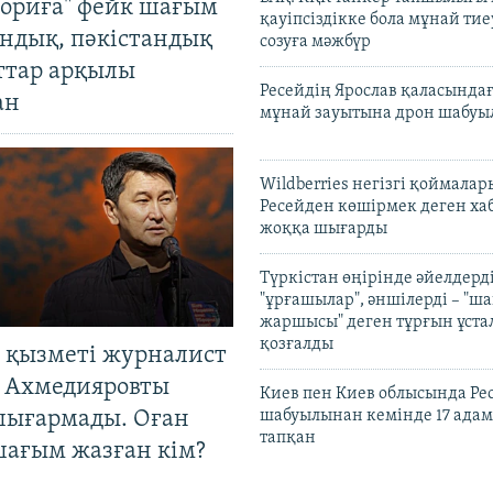
ориға" фейк шағым
қауіпсіздікке бола мұнай тиеу
андық, пәкістандық
созуға мәжбүр
ттар арқылы
Ресейдің Ярослав қаласындағ
ан
мұнай зауытына дрон шабуы
Wildberries негізгі қоймала
Ресейден көшірмек деген ха
жоққа шығарды
Түркістан өңірінде әйелдерді
"ұрғашылар", әншілерді – "
жаршысы" деген тұрғын ұстал
қозғалды
 қызметі журналист
 Ахмедияровты
Киев пен Киев облысында Рес
шығармады. Оған
шабуылынан кемінде 17 адам
тапқан
шағым жазған кім?