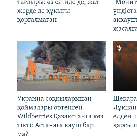
тағдыры: өз елінде де, жат
"Монит
жерде де құқығы
үндіст
қорғалмаған
аккаун
жасалғ
Украина соққыларынан
Шекара
қоймалары өртенген
Лұқпан
Wildberries Қазақстанға көз
елден 
тікті: Астанаға қауіп бар
қарсы 
ма?