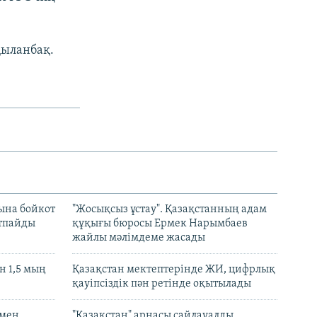
қыланбақ.
ына бойкот
"Жосықсыз ұстау". Қазақстанның адам
ртпайды
құқығы бюросы Ермек Нарымбаев
жайлы мәлімдеме жасады
 1,5 мың
Қазақстан мектептерінде ЖИ, цифрлық
қауіпсіздік пән ретінде оқытылады
 мен
"Қазақстан" арнасы сайлауалды