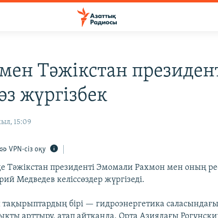
 мен Тәжікстан президен
өз жүргізбек
ыл, 15:09
VPN-сіз оқу
де Тәжікстан президенті Эмомали Рахмон мен оның ре
рий Медведев келіссөздер жүргізеді.
 тақырыптардың бірі — гидроэнергетика саласындағ
қты арттыру, атап айтқанда, Орта Азиядағы Рогунски