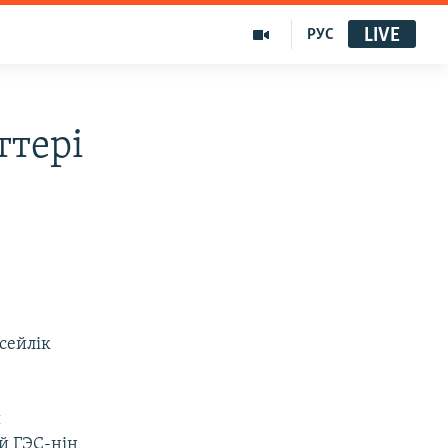
LIVE
РУС
ттері
сейлік
ы
й ГЭС-нің