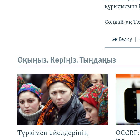
құрылысына Р
Сондай-ақ Тә
Бөлісу
Оқыңыз. Көріңіз. Тыңдаңыз
Түркімен әйелдерінің
OCCRP: