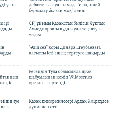
ді үзіп-
дебаттағы сауалнамада "ешқандай
бұрмалау болған жоқ" дейді
ы ірі
CPJ ұйымы Қазақстан билігін Лұқпан
лдады
Ахмедияровты қудалауды тоқтатуға
үндеді
рын
"Әділ сөз" қоры Динара Егеубаеваға
барды
қатысты істі ашық тергеуге шақырды
 –
Ресейдің Тула облысында дрон
шайтанның
шабуылынан кейін Wildberries
ып, іс
орталығы өртенді
ейдің әуе
Қазақ кинорежиссері Ардақ Әмірқұлов
 қаза
дүниеден өтті