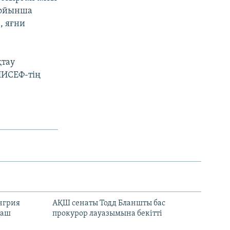
бойынша
, яғни
қтау
НИСЕФ-тің
енгрия
АҚШ сенаты Тодд Бланшты бас
раш
прокурор лауазымына бекітті