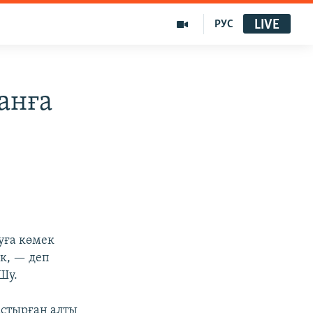
LIVE
РУС
анға
уға көмек
к, — деп
Шу.
астырған алты