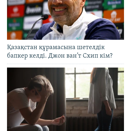
Қазақстан құрамасына шетелдік
бапкер келді. Джон ван’т Схип кім?