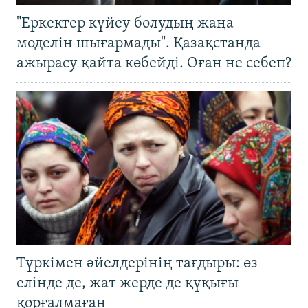
"Еркектер күйеу болудың жаңа
моделін шығармады". Қазақстанда
ажырасу қайта көбейді. Оған не себеп?
Түркімен әйелдерінің тағдыры: өз
елінде де, жат жерде де құқығы
қорғалмаған