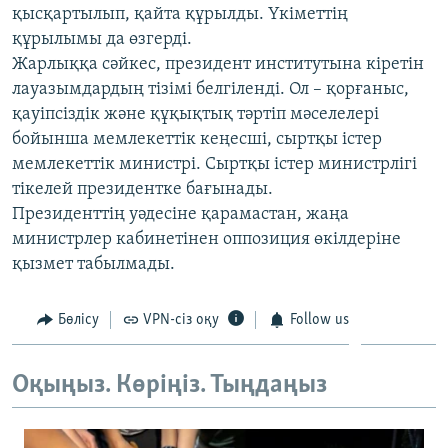
қысқартылып, қайта құрылды. Үкіметтің
ЖАЗЫЛЫҢЫЗ
құрылымы да өзгерді.
Жарлыққа сәйкес, президент институтына кіретін
лауазымдардың тізімі белгіленді. Ол – қорғаныс,
Басқа тілдерде
қауіпсіздік және құқықтық тәртіп мәселелері
бойынша мемлекеттік кеңесші, сыртқы істер
мемлекеттік министрі. Сыртқы істер министрлігі
тікелей президентке бағынады.
Президенттің уәдесіне қарамастан, жаңа
министрлер кабинетінен оппозиция өкілдеріне
қызмет табылмады.
Бөлісу
VPN-сіз оқу
Follow us
Оқыңыз. Көріңіз. Тыңдаңыз