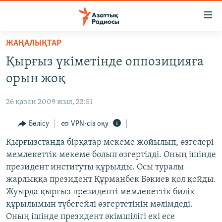
Accessibility
links
Skip
ЖАҢАЛЫҚТАР
to
ЖАҢАЛЫҚТАР
Қырғыз үкіметінде оппозицияға
main
САЯСАТ
content
орын жоқ
AZATTYQTV
Skip
to
26 қазан 2009 жыл, 23:51
ҚАҢТАР ОҚИҒАСЫ
main
АДАМ ҚҰҚЫҚТАРЫ
Бөлісу
VPN-сіз оқу
Navigation
Skip
ӘЛЕУМЕТ
Қырғызстанда бірқатар мекеме жойылып, өзгелері
to
мемлекеттік мекеме болып өзгертілді. Оның ішінде
ӘЛЕМ
Search
президент институты құрылды. Осы туралы
АРНАЙЫ ЖОБАЛАР
жарлыққа президент Құрманбек Бәкиев қол қойды.
Жуырда қырғыз президенті мемлекеттік билік
Русский
құрылымын түбегейлі өзгертетінін мәлімдеді.
Оның ішінде президент әкімшілігі екі есе