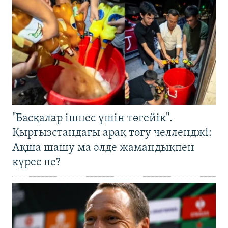
"Басқалар ішпес үшін төгейік".
Қырғызстандағы арақ төгу челленджі:
Ақша шашу ма әлде жамандықпен
күрес пе?