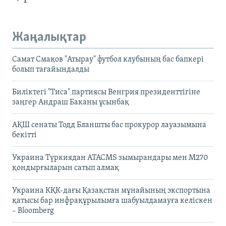
Жаңалықтар
Самат Смақов "Атырау" футбол клубының бас бапкері
болып тағайындалды
Биліктегі "Тиса" партиясы Венгрия президенттігіне
заңгер Андраш Баканы ұсынбақ
АҚШ сенаты Тодд Бланшты бас прокурор лауазымына
бекітті
Украина Түркиядан ATACMS зымырандары мен M270
қондырғыларын сатып алмақ
Украина КҚК-дағы Қазақстан мұнайының экспортына
қатысы бар инфрақұрылымға шабуылдамауға келіскен
– Bloomberg