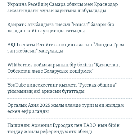
Украина Ресейдің Самара облысы мен Краснодар
аймағындағы мұнай зауытына шабуылдады
Қайрат Сатыбалдыға тиесілі "Байсат" базары бір
жылдан кейін аукционда сатылды
АҚШ сенаты Ресейге санкция салатын "Линдси Грэм
заң жобасын" мақұлдады
Wildberries қоймаларының бір бөлігін "Қазақстан,
Өзбекстан және Беларуське көшірмек"
YouTube видеохостинг қызметі "Русская община"
ұйымының екі арнасын бұғаттады
Орталық Азия 2025 жылы әлемде туризм ең жылдам
өскен өңір атанды
Пашинян: Армения Еуроодақ пен ЕАЭО-ның бірін
таңдау жайлы референдум өткізбейді