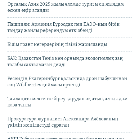
Орталық Азия 2025 жылы әлемде туризм ең жылдам
өскен өңір атанды
Пашинян: Армения Еуроодақ пен ЕАЭО-ның бірін
таңдау жайлы референдум өткізбейді
Білім грант иегерлерінің тізімі жарияланды
БАҚ: Қазақстан Теңіз кен орнында экологиялық заң
талабы сақталмаған дейді
Ресейдің Екатеринбург қаласында дрон шабуылынан
соң Wildberries қоймасы өртенді
Таиландта мектепте біреу қарудан оқ атып, алты адам
қаза тапты
Прокуратура журналист Александра Алёхованың
үкімін жеңілдетуді сұраған