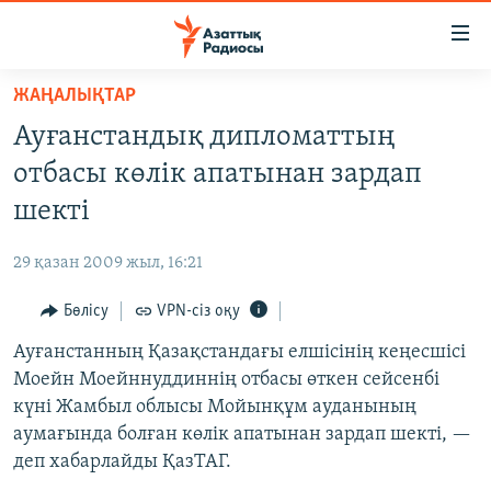
Accessibility
links
Skip
ЖАҢАЛЫҚТАР
to
ЖАҢАЛЫҚТАР
Ауғанстандық дипломаттың
main
САЯСАТ
content
отбасы көлік апатынан зардап
AZATTYQTV
Skip
шекті
to
ҚАҢТАР ОҚИҒАСЫ
main
29 қазан 2009 жыл, 16:21
АДАМ ҚҰҚЫҚТАРЫ
Navigation
Skip
Бөлісу
VPN-сіз оқу
ӘЛЕУМЕТ
to
Ауғанстанның Қазақстандағы елшісінің кеңесшісі
ӘЛЕМ
Search
Моейн Моейннуддиннің отбасы өткен сейсенбі
АРНАЙЫ ЖОБАЛАР
күні Жамбыл облысы Мойынқұм ауданының
аумағында болған көлік апатынан зардап шекті, —
Русский
деп хабарлайды ҚазТАГ.