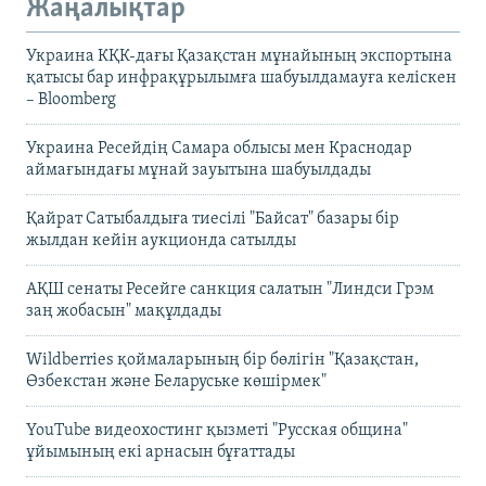
Жаңалықтар
Украина КҚК-дағы Қазақстан мұнайының экспортына
қатысы бар инфрақұрылымға шабуылдамауға келіскен
– Bloomberg
Украина Ресейдің Самара облысы мен Краснодар
аймағындағы мұнай зауытына шабуылдады
Қайрат Сатыбалдыға тиесілі "Байсат" базары бір
жылдан кейін аукционда сатылды
АҚШ сенаты Ресейге санкция салатын "Линдси Грэм
заң жобасын" мақұлдады
Wildberries қоймаларының бір бөлігін "Қазақстан,
Өзбекстан және Беларуське көшірмек"
YouTube видеохостинг қызметі "Русская община"
ұйымының екі арнасын бұғаттады