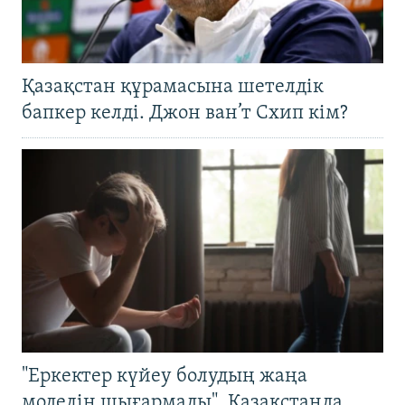
Қазақстан құрамасына шетелдік
бапкер келді. Джон ван’т Схип кім?
"Еркектер күйеу болудың жаңа
моделін шығармады". Қазақстанда