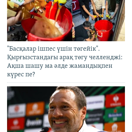
"Басқалар ішпес үшін төгейік".
Қырғызстандағы арақ төгу челленджі:
Ақша шашу ма әлде жамандықпен
күрес пе?