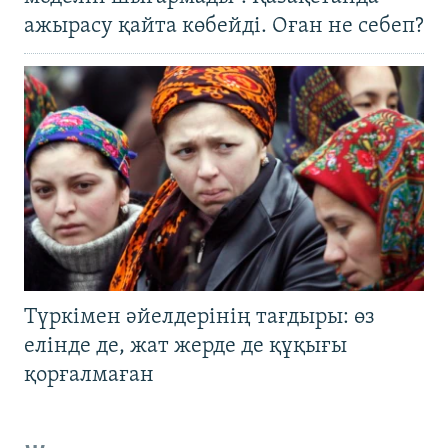
ажырасу қайта көбейді. Оған не себеп?
Түркімен әйелдерінің тағдыры: өз
елінде де, жат жерде де құқығы
қорғалмаған