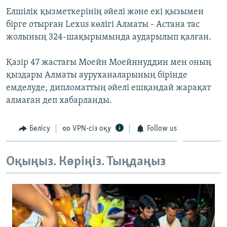
ЖАЗЫЛЫҢЫЗ
Елшілік қызметкерінің әйелі және екі қызымен
бірге отырған Lexus көлігі Алматы - Астана тас
жолының 324-шақырымында аударылып қалған.
Басқа тілдерде
Қазір 47 жастағы Моейн Моейннуддин мен оның
қыздары Алматы ауруханаларының бірінде
емделуде, дипломаттың әйелі ешқандай жарақат
алмаған деп хабарланды.
Бөлісу
VPN-сіз оқу
Follow us
Оқыңыз. Көріңіз. Тыңдаңыз