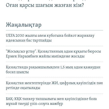
Оған қарсы шағым жазған кім?
Жаңалықтар
UEFA 2030 жылғы әлем кубогына бойкот жариялау
идеясынан бас тартпайды
"Жосықсыз ұстау". Қазақстанның адам құқығы бюросы
Ермек Нарымбаев жайлы мәлімдеме жасады
Қазақстанда рақымшылықпен 1,5 мың адам қамаудан
босап шықты
Қазақстан мектептерінде ЖИ, цифрлық қауіпсіздік пән
ретінде оқытылады
БАҚ: КҚК танкер тапшылығы мен қауіпсіздікке бола
мұнай тиеуді үзіп-созуға мәжбүр