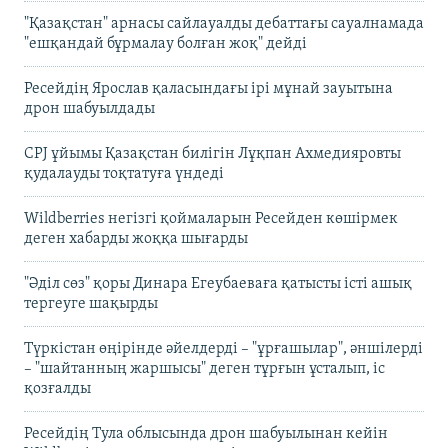
"Қазақстан" арнасы сайлауалды дебаттағы сауалнамада
"ешқандай бұрмалау болған жоқ" дейді
Ресейдің Ярослав қаласындағы ірі мұнай зауытына
дрон шабуылдады
CPJ ұйымы Қазақстан билігін Лұқпан Ахмедияровты
қудалауды тоқтатуға үндеді
Wildberries негізгі қоймаларын Ресейден көшірмек
деген хабарды жоққа шығарды
"Әділ сөз" қоры Динара Егеубаеваға қатысты істі ашық
тергеуге шақырды
Түркістан өңірінде әйелдерді – "ұрғашылар", әншілерді
– "шайтанның жаршысы" деген тұрғын ұсталып, іс
қозғалды
Ресейдің Тула облысында дрон шабуылынан кейін