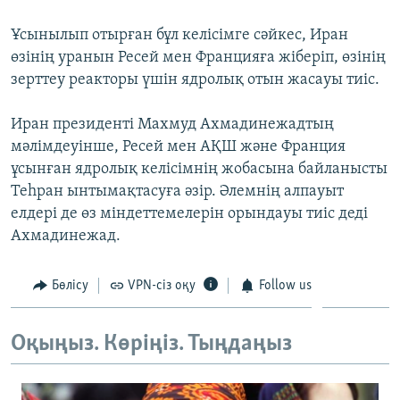
ЖАЗЫЛЫҢЫЗ
Ұсынылып отырған бұл келісімге сәйкес, Иран
өзінің уранын Ресей мен Францияға жіберіп, өзінің
зерттеу реакторы үшін ядролық отын жасауы тиіс.
Басқа тілдерде
Иран президенті Махмуд Ахмадинежадтың
мәлімдеуінше, Ресей мен АҚШ және Франция
ұсынған ядролық келісімнің жобасына байланысты
Теһран ынтымақтасуға әзір. Әлемнің алпауыт
елдері де өз міндеттемелерін орындауы тиіс деді
Ахмадинежад.
Бөлісу
VPN-сіз оқу
Follow us
Оқыңыз. Көріңіз. Тыңдаңыз