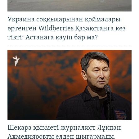
Украина соққыларынан қоймалары
өртенген Wildberries Қазақстанға көз
тікті: Астанаға қауіп бар ма?
Шекара қызметі журналист Лұқпан
Ахмедияровты елден шығармады.