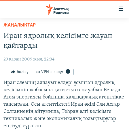
Accessibility
links
Skip
ЖАҢАЛЫҚТАР
to
ЖАҢАЛЫҚТАР
Иран ядролық келісімге жауап
main
САЯСАТ
content
қайтарды
AZATTYQTV
Skip
to
29 қазан 2009 жыл, 22:34
ҚАҢТАР ОҚИҒАСЫ
main
АДАМ ҚҰҚЫҚТАРЫ
Бөлісу
VPN-сіз оқу
Navigation
Skip
ӘЛЕУМЕТ
Иран әлемнің алпауыт елдері ұсынған ядролық
to
келісімнің жобасына қатысты өз жауабын Венада
ӘЛЕМ
Search
Атом энергиясы бойынша халықаралық агенттікке
АРНАЙЫ ЖОБАЛАР
тапсырған. Осы агенттіктегі Иран өкілі Әли Асгар
Солтаниенің айтуынша, Теһран әлгі келісімге
Русский
техникалық және экономикалық толықтырулар
енгізуді сұраған.