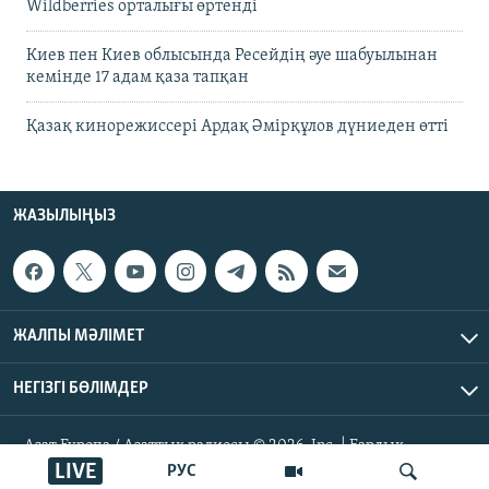
Wildberries орталығы өртенді
Киев пен Киев облысында Ресейдің әуе шабуылынан
кемінде 17 адам қаза тапқан
Қазақ кинорежиссері Ардақ Әмірқұлов дүниеден өтті
ЖАЗЫЛЫҢЫЗ
ЖАЛПЫ МӘЛІМЕТ
НЕГІЗГІ БӨЛІМДЕР
Азат Еуропа / Азаттық радиосы © 2026, Inc. | Барлық
құқықтары қорғалған
LIVE
РУС