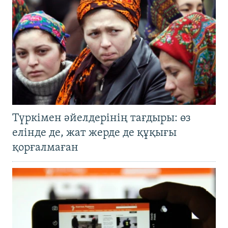
Түркімен әйелдерінің тағдыры: өз
елінде де, жат жерде де құқығы
қорғалмаған