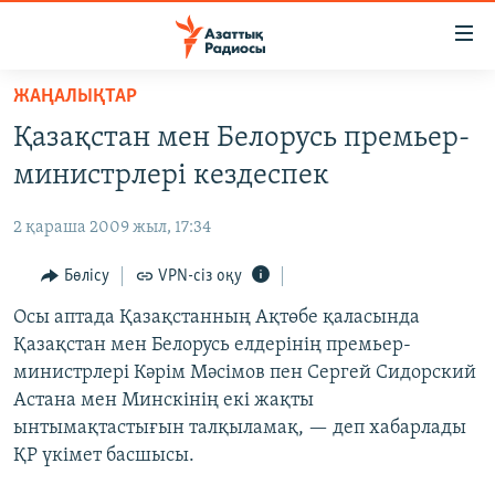
Accessibility
links
Skip
ЖАҢАЛЫҚТАР
to
ЖАҢАЛЫҚТАР
Қазақстан мен Белорусь премьер-
main
САЯСАТ
content
министрлері кездеспек
AZATTYQTV
Skip
to
2 қараша 2009 жыл, 17:34
ҚАҢТАР ОҚИҒАСЫ
main
АДАМ ҚҰҚЫҚТАРЫ
Бөлісу
VPN-сіз оқу
Navigation
Skip
ӘЛЕУМЕТ
Осы аптада Қазақстанның Ақтөбе қаласында
to
Қазақстан мен Белорусь елдерінің премьер-
ӘЛЕМ
Search
министрлері Кәрім Мәсімов пен Сергей Сидорский
АРНАЙЫ ЖОБАЛАР
Астана мен Минскінің екі жақты
ынтымақтастығын талқыламақ, — деп хабарлады
Русский
ҚР үкімет басшысы.