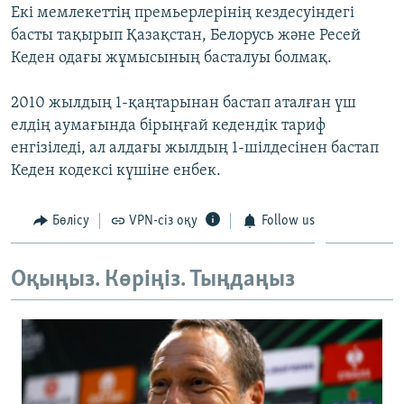
Екі мемлекеттің премьерлерінің кездесуіндегі
ЖАЗЫЛЫҢЫЗ
басты тақырып Қазақстан, Белорусь және Ресей
Кеден одағы жұмысының басталуы болмақ.
Басқа тілдерде
2010 жылдың 1-қаңтарынан бастап аталған үш
елдің аумағында бірыңғай кедендік тариф
енгізіледі, ал алдағы жылдың 1-шілдесінен бастап
Кеден кодексі күшіне енбек.
Бөлісу
VPN-сіз оқу
Follow us
Оқыңыз. Көріңіз. Тыңдаңыз