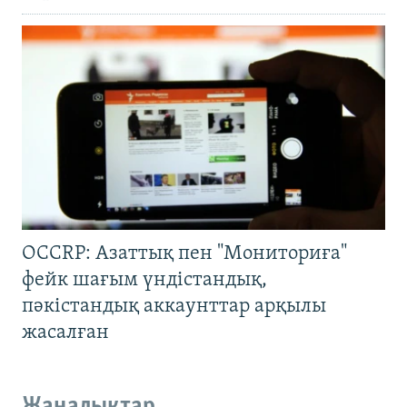
OCCRP: Азаттық пен "Мониториға"
фейк шағым үндістандық,
пәкістандық аккаунттар арқылы
жасалған
Жаңалықтар