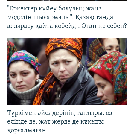
"Еркектер күйеу болудың жаңа
моделін шығармады". Қазақстанда
ажырасу қайта көбейді. Оған не себеп?
Түркімен әйелдерінің тағдыры: өз
елінде де, жат жерде де құқығы
қорғалмаған