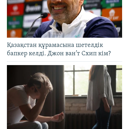
Қазақстан құрамасына шетелдік
бапкер келді. Джон ван’т Схип кім?