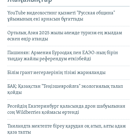
YouTube видеохостинг қызметі "Русская община"
ұйымының екі арнасын бұғаттады
Орталық Азия 2025 жылы әлемде туризм ең жылдам
өскен өңір атанды
Пашинян: Армения Еуроодақ пен ЕАЭО-ның бірін
таңдау жайлы референдум өткізбейді
Білім грант иегерлерінің тізімі жарияланды
БАҚ: Қазақстан "Теңізшевройлға" экологиялық талап
қойды
Ресейдің Екатеринбург қаласында дрон шабуылынан
соң Wildberries қоймасы өртенді
Таиландта мектепте біреу қарудан оқ атып, алты адам
қаза тапты