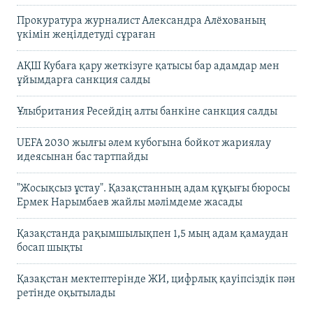
Прокуратура журналист Александра Алёхованың
үкімін жеңілдетуді сұраған
АҚШ Кубаға қару жеткізуге қатысы бар адамдар мен
ұйымдарға санкция салды
Ұлыбритания Ресейдің алты банкіне санкция салды
UEFA 2030 жылғы әлем кубогына бойкот жариялау
идеясынан бас тартпайды
"Жосықсыз ұстау". Қазақстанның адам құқығы бюросы
Ермек Нарымбаев жайлы мәлімдеме жасады
Қазақстанда рақымшылықпен 1,5 мың адам қамаудан
босап шықты
Қазақстан мектептерінде ЖИ, цифрлық қауіпсіздік пән
ретінде оқытылады