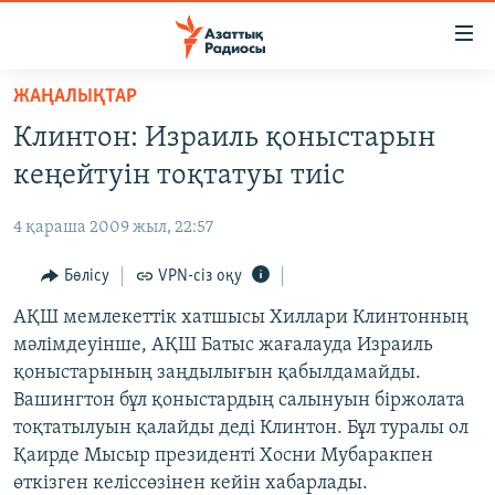
Accessibility
links
Skip
ЖАҢАЛЫҚТАР
to
ЖАҢАЛЫҚТАР
Клинтон: Израиль қоныстарын
main
САЯСАТ
content
кеңейтуін тоқтатуы тиіс
AZATTYQTV
Skip
to
4 қараша 2009 жыл, 22:57
ҚАҢТАР ОҚИҒАСЫ
main
АДАМ ҚҰҚЫҚТАРЫ
Бөлісу
VPN-сіз оқу
Navigation
Skip
ӘЛЕУМЕТ
АҚШ мемлекеттік хатшысы Хиллари Клинтонның
to
мәлімдеуінше, АҚШ Батыс жағалауда Израиль
ӘЛЕМ
Search
қоныстарының заңдылығын қабылдамайды.
АРНАЙЫ ЖОБАЛАР
Вашингтон бұл қоныстардың салынуын біржолата
тоқтатылуын қалайды деді Клинтон. Бұл туралы ол
Русский
Қаирде Мысыр президенті Хосни Мубаракпен
өткізген келіссөзінен кейін хабарлады.