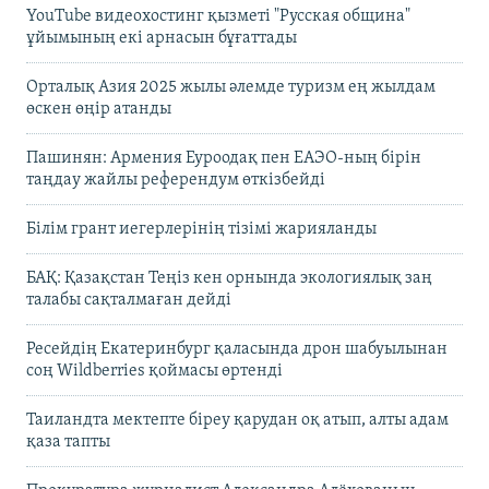
YouTube видеохостинг қызметі "Русская община"
ұйымының екі арнасын бұғаттады
Орталық Азия 2025 жылы әлемде туризм ең жылдам
өскен өңір атанды
Пашинян: Армения Еуроодақ пен ЕАЭО-ның бірін
таңдау жайлы референдум өткізбейді
Білім грант иегерлерінің тізімі жарияланды
БАҚ: Қазақстан Теңіз кен орнында экологиялық заң
талабы сақталмаған дейді
Ресейдің Екатеринбург қаласында дрон шабуылынан
соң Wildberries қоймасы өртенді
Таиландта мектепте біреу қарудан оқ атып, алты адам
қаза тапты