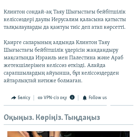
ЖАЗЫЛЫҢЫЗ
Клинтон сондай-ақ Таяу Шығыстағы бейбітшілік
келіссөздері даулы Иерусалим қаласына қатысты
талқылауларды да қамтуы тиіс деп атап көрсетті.
Басқа тілдерде
Қаирге сапарының алдында Клинтон Таяу
Шығыстағы бейбітшілік үдерісін жандандыру
мақсатында Израиль мен Палестина және Араб
жетекшілерімен келіссөз өткізді. Алайда
сарапшылардың айуынша, бұл келіссөздерден
айтарлықтай нәтиже болмаған.
Бөлісу
VPN-сіз оқу
Follow us
Оқыңыз. Көріңіз. Тыңдаңыз