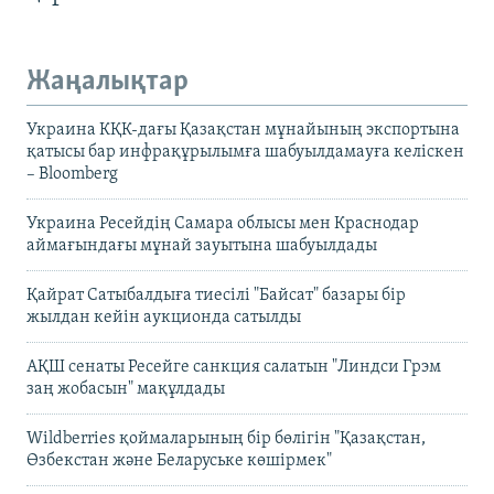
Жаңалықтар
Украина КҚК-дағы Қазақстан мұнайының экспортына
қатысы бар инфрақұрылымға шабуылдамауға келіскен
– Bloomberg
Украина Ресейдің Самара облысы мен Краснодар
аймағындағы мұнай зауытына шабуылдады
Қайрат Сатыбалдыға тиесілі "Байсат" базары бір
жылдан кейін аукционда сатылды
АҚШ сенаты Ресейге санкция салатын "Линдси Грэм
заң жобасын" мақұлдады
Wildberries қоймаларының бір бөлігін "Қазақстан,
Өзбекстан және Беларуське көшірмек"