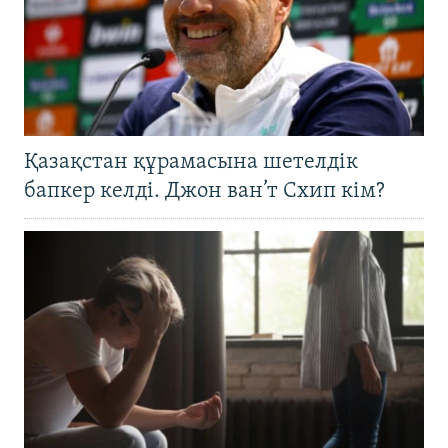
Қазақстан құрамасына шетелдік
бапкер келді. Джон ван’т Схип кім?