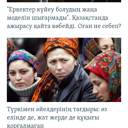
"Еркектер күйеу болудың жаңа
моделін шығармады". Қазақстанда
ажырасу қайта көбейді. Оған не себеп?
Түркімен әйелдерінің тағдыры: өз
елінде де, жат жерде де құқығы
қорғалмаған