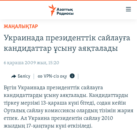
Accessibility
links
Skip
ЖАҢАЛЫҚТАР
to
ЖАҢАЛЫҚТАР
Украинада президенттік сайлауға
main
САЯСАТ
content
кандидаттар ұсыну аяқталады
AZATTYQTV
Skip
to
6 қараша 2009 жыл, 15:20
ҚАҢТАР ОҚИҒАСЫ
main
АДАМ ҚҰҚЫҚТАРЫ
Бөлісу
VPN-сіз оқу
Navigation
Skip
ӘЛЕУМЕТ
Бүгін Украинада президенттік сайлауға
to
кандидаттарды ұсыну аяқталады. Кандидаттарды
ӘЛЕМ
Search
тіркеу мерзімі 13-қараша күні бітеді, содан кейін
АРНАЙЫ ЖОБАЛАР
Орталық сайлау комиссиясы олардың тізімін жария
етпек. Ал Украина президентін сайлау 2010
Русский
жылдың 17-қаңтары күні өткізіледі.