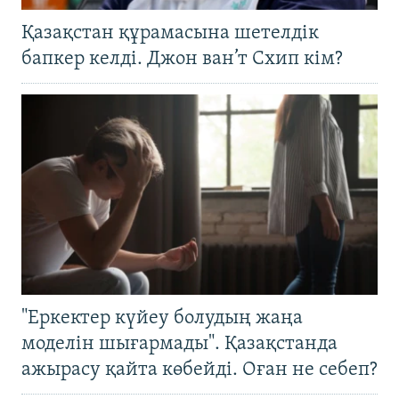
Қазақстан құрамасына шетелдік
бапкер келді. Джон ван’т Схип кім?
"Еркектер күйеу болудың жаңа
моделін шығармады". Қазақстанда
ажырасу қайта көбейді. Оған не себеп?