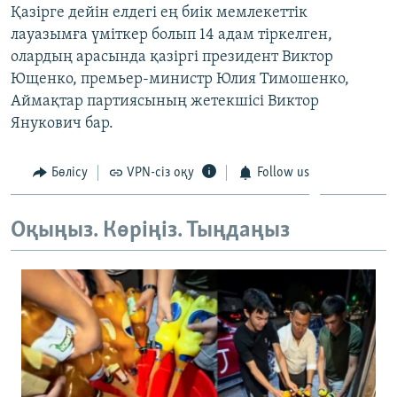
Қазірге дейін елдегі ең биік мемлекеттік
ЖАЗЫЛЫҢЫЗ
лауазымға үміткер болып 14 адам тіркелген,
олардың арасында қазіргі президент Виктор
Ющенко, премьер-министр Юлия Тимошенко,
Басқа тілдерде
Аймақтар партиясының жетекшісі Виктор
Янукович бар.
Бөлісу
VPN-сіз оқу
Follow us
Оқыңыз. Көріңіз. Тыңдаңыз