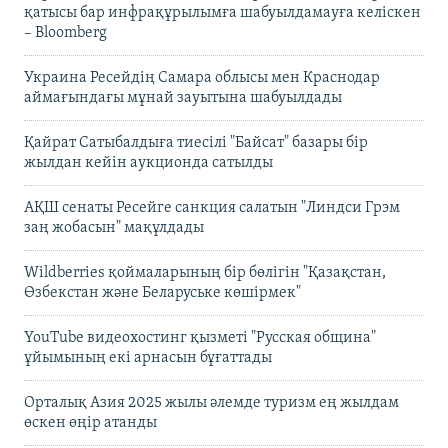
қатысы бар инфрақұрылымға шабуылдамауға келіскен
– Bloomberg
Украина Ресейдің Самара облысы мен Краснодар
аймағындағы мұнай зауытына шабуылдады
Қайрат Сатыбалдыға тиесілі "Байсат" базары бір
жылдан кейін аукционда сатылды
АҚШ сенаты Ресейге санкция салатын "Линдси Грэм
заң жобасын" мақұлдады
Wildberries қоймаларының бір бөлігін "Қазақстан,
Өзбекстан және Беларуське көшірмек"
YouTube видеохостинг қызметі "Русская община"
ұйымының екі арнасын бұғаттады
Орталық Азия 2025 жылы әлемде туризм ең жылдам
өскен өңір атанды