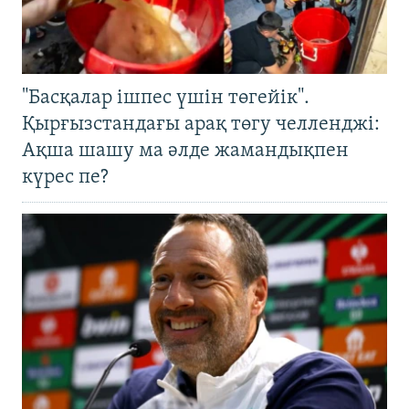
"Басқалар ішпес үшін төгейік".
Қырғызстандағы арақ төгу челленджі:
Ақша шашу ма әлде жамандықпен
күрес пе?