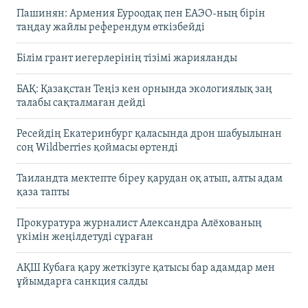
Пашинян: Армения Еуроодақ пен ЕАЭО-ның бірін
таңдау жайлы референдум өткізбейді
Білім грант иегерлерінің тізімі жарияланды
БАҚ: Қазақстан Теңіз кен орнында экологиялық заң
талабы сақталмаған дейді
Ресейдің Екатеринбург қаласында дрон шабуылынан
соң Wildberries қоймасы өртенді
Таиландта мектепте біреу қарудан оқ атып, алты адам
қаза тапты
Прокуратура журналист Александра Алёхованың
үкімін жеңілдетуді сұраған
АҚШ Кубаға қару жеткізуге қатысы бар адамдар мен
ұйымдарға санкция салды