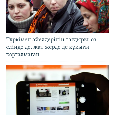
Түркімен әйелдерінің тағдыры: өз
елінде де, жат жерде де құқығы
қорғалмаған