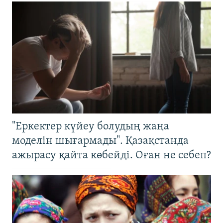
"Еркектер күйеу болудың жаңа
моделін шығармады". Қазақстанда
ажырасу қайта көбейді. Оған не себеп?