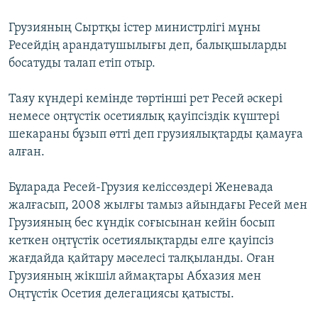
ЖАЗЫЛЫҢЫЗ
Грузияның Сыртқы істер министрлігі мұны
Ресейдің арандатушылығы деп, балықшыларды
босатуды талап етіп отыр.
Басқа тілдерде
Таяу күндері кемінде төртінші рет Ресей әскері
немесе оңтүстік осетиялық қауіпсіздік күштері
шекараны бұзып өтті деп грузиялықтарды қамауға
алған.
Бұларада Ресей-Грузия келіссөздері Женевада
жалғасып, 2008 жылғы тамыз айындағы Ресей мен
Грузияның бес күндік соғысынан кейін босып
кеткен оңтүстік осетиялықтарды елге қауіпсіз
жағдайда қайтару мәселесі талқыланды. Оған
Грузияның жікшіл аймақтары Абхазия мен
Оңтүстік Осетия делегациясы қатысты.