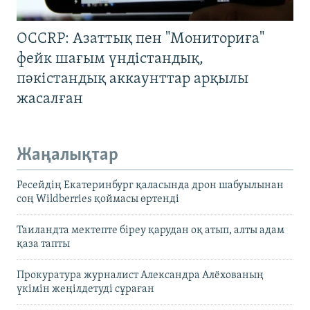
OCCRP: Азаттық пен "Мониториға"
фейк шағым үндістандық,
пәкістандық аккаунттар арқылы
жасалған
Жаңалықтар
Ресейдің Екатеринбург қаласында дрон шабуылынан
соң Wildberries қоймасы өртенді
Таиландта мектепте біреу қарудан оқ атып, алты адам
қаза тапты
Прокуратура журналист Александра Алёхованың
үкімін жеңілдетуді сұраған