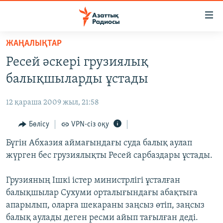
Accessibility
links
Skip
ЖАҢАЛЫҚТАР
to
ЖАҢАЛЫҚТАР
Ресей әскері грузиялық
main
САЯСАТ
content
балықшыларды ұстады
AZATTYQTV
Skip
to
12 қараша 2009 жыл, 21:58
ҚАҢТАР ОҚИҒАСЫ
main
АДАМ ҚҰҚЫҚТАРЫ
Бөлісу
VPN-сіз оқу
Navigation
Skip
ӘЛЕУМЕТ
Бүгін Абхазия аймағындағы суда балық аулап
to
жүрген бес грузиялықты Ресей сарбаздары ұстады.
ӘЛЕМ
Search
АРНАЙЫ ЖОБАЛАР
Грузияның Ішкі істер министрлігі ұсталған
балықшылар Сухуми орталығындағы абақтыға
Русский
апарылып, оларға шекараны заңсыз өтіп, заңсыз
балық аулады деген ресми айып тағылған деді.