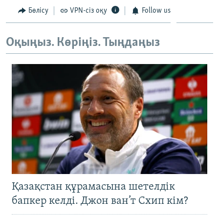
Бөлісу
VPN-сіз оқу
Follow us
Оқыңыз. Көріңіз. Тыңдаңыз
Қазақстан құрамасына шетелдік
бапкер келді. Джон ван’т Схип кім?