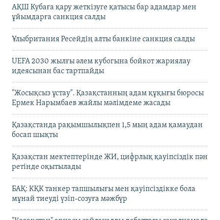
АҚШ Кубаға қару жеткізуге қатысы бар адамдар мен
ұйымдарға санкция салды
Ұлыбритания Ресейдің алты банкіне санкция салды
UEFA 2030 жылғы әлем кубогына бойкот жариялау
идеясынан бас тартпайды
"Жосықсыз ұстау". Қазақстанның адам құқығы бюросы
Ермек Нарымбаев жайлы мәлімдеме жасады
Қазақстанда рақымшылықпен 1,5 мың адам қамаудан
босап шықты
Қазақстан мектептерінде ЖИ, цифрлық қауіпсіздік пән
ретінде оқытылады
БАҚ: КҚК танкер тапшылығы мен қауіпсіздікке бола
мұнай тиеуді үзіп-созуға мәжбүр