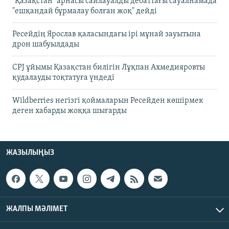
"Қазақстан" арнасы сайлауалды дебаттағы сауалнамада
"ешқандай бұрмалау болған жоқ" дейді
Ресейдің Ярослав қаласындағы ірі мұнай зауытына
дрон шабуылдады
CPJ ұйымы Қазақстан билігін Лұқпан Ахмедияровты
қудалауды тоқтатуға үндеді
Wildberries негізгі қоймаларын Ресейден көшірмек
деген хабарды жоққа шығарды
ЖАЗЫЛЫҢЫЗ
ЖАЛПЫ МӘЛІМЕТ