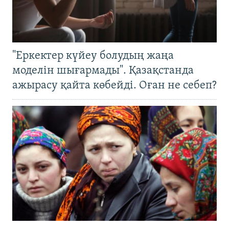
"Еркектер күйеу болудың жаңа
моделін шығармады". Қазақстанда
ажырасу қайта көбейді. Оған не себеп?