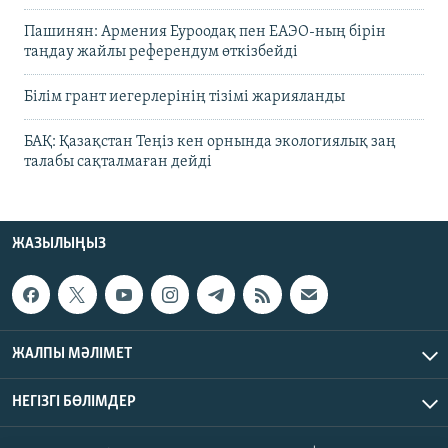
Пашинян: Армения Еуроодақ пен ЕАЭО-ның бірін
таңдау жайлы референдум өткізбейді
Білім грант иегерлерінің тізімі жарияланды
БАҚ: Қазақстан Теңіз кен орнында экологиялық заң
талабы сақталмаған дейді
ЖАЗЫЛЫҢЫЗ
ЖАЛПЫ МӘЛІМЕТ
НЕГІЗГІ БӨЛІМДЕР