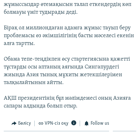
жұмыссыздар өтемақысын талап еткендердің көп
ЖАЗЫЛЫҢЫЗ
болмауы үміт тудырады деді.
Бірақ ол миллиондаған адамға жұмыс тауып беру
Басқа тілдерде
проблемасы өз әкімшілігінің басты мәселесі екенін
алға тартты.
Обама тепе-теңдікпен өсу стартегиясына қажетті
тұстарды осы аптаның аяғында Сингапурдегі
жиында Азия тынық мұхиты жетекшілерімен
талқылайтынын айтты.
АҚШ президентінің бұл мәлімдемесі оның Азияға
сапары алдында болып отыр.
Бөлісу
VPN-сіз оқу
Follow us