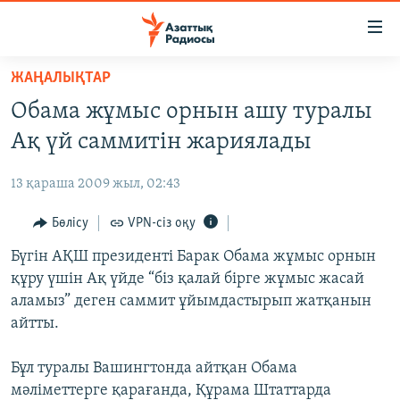
Accessibility
links
Skip
ЖАҢАЛЫҚТАР
to
ЖАҢАЛЫҚТАР
Обама жұмыс орнын ашу туралы
main
САЯСАТ
content
Ақ үй саммитін жариялады
AZATTYQTV
Skip
to
13 қараша 2009 жыл, 02:43
ҚАҢТАР ОҚИҒАСЫ
main
АДАМ ҚҰҚЫҚТАРЫ
Бөлісу
VPN-сіз оқу
Navigation
Skip
ӘЛЕУМЕТ
Бүгін АҚШ президенті Барак Обама жұмыс орнын
to
құру үшін Ақ үйде “біз қалай бірге жұмыс жасай
ӘЛЕМ
Search
аламыз” деген саммит ұйымдастырып жатқанын
АРНАЙЫ ЖОБАЛАР
айтты.
Русский
Бұл туралы Вашингтонда айтқан Обама
мәліметтерге қарағанда, Құрама Штаттарда