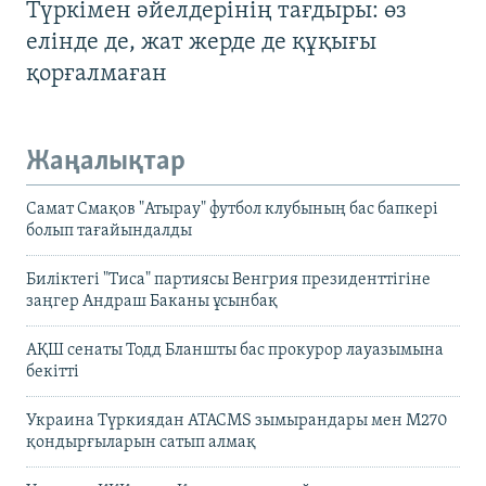
Түркімен әйелдерінің тағдыры: өз
елінде де, жат жерде де құқығы
қорғалмаған
Жаңалықтар
Самат Смақов "Атырау" футбол клубының бас бапкері
болып тағайындалды
Биліктегі "Тиса" партиясы Венгрия президенттігіне
заңгер Андраш Баканы ұсынбақ
АҚШ сенаты Тодд Бланшты бас прокурор лауазымына
бекітті
Украина Түркиядан ATACMS зымырандары мен M270
қондырғыларын сатып алмақ