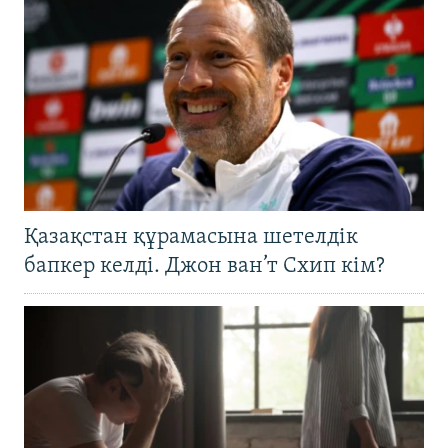
Қазақстан құрамасына шетелдік
бапкер келді. Джон ван’т Схип кім?