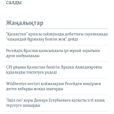
салды
Жаңалықтар
"Қазақстан" арнасы сайлауалды дебаттағы сауалнамада
"ешқандай бұрмалау болған жоқ" дейді
Ресейдің Ярослав қаласындағы ірі мұнай зауытына
дрон шабуылдады
CPJ ұйымы Қазақстан билігін Лұқпан Ахмедияровты
қудалауды тоқтатуға үндеді
Wildberries негізгі қоймаларын Ресейден көшірмек
деген хабарды жоққа шығарды
"Әділ сөз" қоры Динара Егеубаеваға қатысты істі ашық
тергеуге шақырды