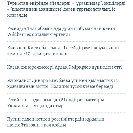
Түркістан өңірінде әйелдерді – "ұрғашылар", әншілерді
– "шайтанның азаншысы" деген тұрғын ұсталып, іс
қозғалды
Ресейдің Тула облысында дрон шабуылынан кейін
Wildberries орталығы өртенді
Киев пен Киев облысында Ресейдің әуе шабуылынан
кемінде 17 адам қаза тапқан
Қазақ кинорежиссері Ардақ Әмірқұлов дүниеден өтті
Журналист Динара Егеубаева үстінен қылмыстық іс
қозғалғанын айтты. Полиция түсініктеме бермеді
Ресей жағында соғысқан 51 елдің азаматтары
Украинада тұтқында отыр
Путин елден кеткен ресейліктердің құқығын
шектейтін заңға қол қойды