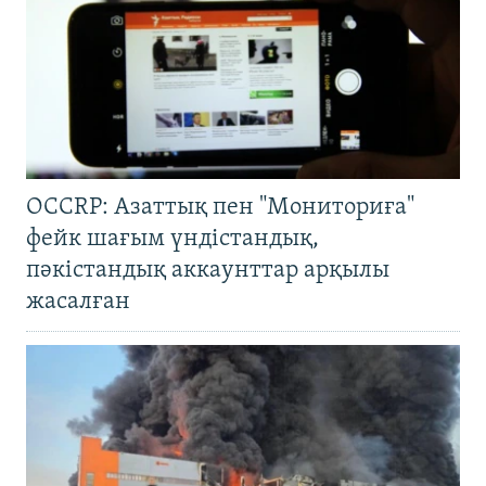
OCCRP: Азаттық пен "Мониториға"
фейк шағым үндістандық,
пәкістандық аккаунттар арқылы
жасалған