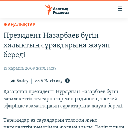
Accessibility
links
Skip
ЖАҢАЛЫҚТАР
to
ЖАҢАЛЫҚТАР
Президент Назарбаев бүгін
main
САЯСАТ
content
халықтың сұрақтарына жауап
AZATTYQTV
Skip
береді
to
ҚАҢТАР ОҚИҒАСЫ
main
13 қараша 2009 жыл, 14:39
АДАМ ҚҰҚЫҚТАРЫ
Navigation
Skip
Бөлісу
VPN-сіз оқу
ӘЛЕУМЕТ
to
Қазақстан президенті Нұрсұлтан Назарбаев бүгін
ӘЛЕМ
Search
мемлекеттік телеарналар мен радионың тікелей
АРНАЙЫ ЖОБАЛАР
эфирінде азаматтардың сұрақтарына жауап береді.
Русский
Тұрғындар өз сауалдарын телефон және
интернеттің көмегімен жолдай алады. Келіп түскен