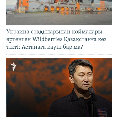
Украина соққыларынан қоймалары
өртенген Wildberries Қазақстанға көз
тікті: Астанаға қауіп бар ма?