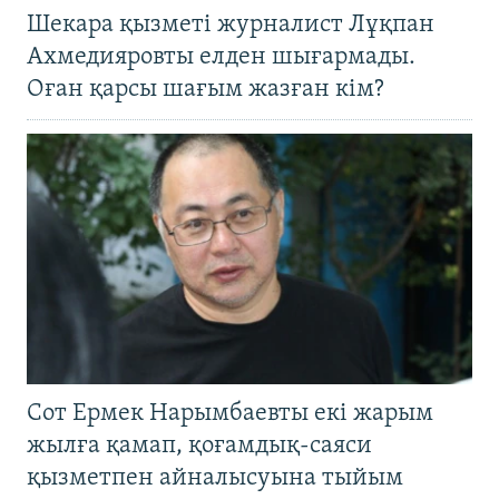
Шекара қызметі журналист Лұқпан
Ахмедияровты елден шығармады.
Оған қарсы шағым жазған кім?
Сот Ермек Нарымбаевты екі жарым
жылға қамап, қоғамдық-саяси
қызметпен айналысуына тыйым