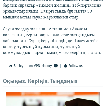
ЖАЗЫЛЫҢЫЗ
барлық сұрақтар «тікелей желінің» веб-порталына
орналастырылады. Қазіргі таңда бұл сайтта 30
мыңнан астам сауал жарияланып отыр.
Басқа тілдерде
Сауал жолдау жағынан Астана мен Алматы
қаласының тұрғындары алда келе жатқандығы
хабарланды. Сұрақ берушілердің дені әлеуметтік
қорғау, тұрғын үй құрылысы, тұрғын үй-
коммуналдық шаруашылық мәселелерін қозғаған.
Бөлісу
VPN-сіз оқу
Follow us
Оқыңыз. Көріңіз. Тыңдаңыз