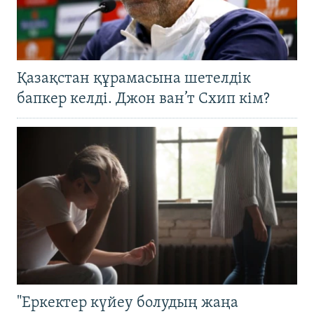
Қазақстан құрамасына шетелдік
бапкер келді. Джон ван’т Схип кім?
"Еркектер күйеу болудың жаңа