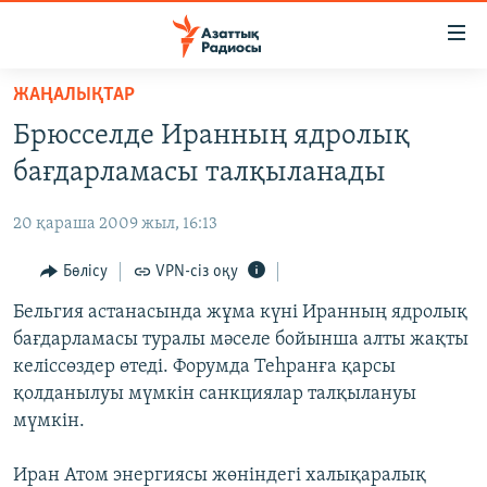
Accessibility
links
Skip
ЖАҢАЛЫҚТАР
to
ЖАҢАЛЫҚТАР
Брюсселде Иранның ядролық
main
САЯСАТ
content
бағдарламасы талқыланады
AZATTYQTV
Skip
to
20 қараша 2009 жыл, 16:13
ҚАҢТАР ОҚИҒАСЫ
main
АДАМ ҚҰҚЫҚТАРЫ
Бөлісу
VPN-сіз оқу
Navigation
Skip
ӘЛЕУМЕТ
Бельгия астанасында жұма күні Иранның ядролық
to
бағдарламасы туралы мәселе бойынша алты жақты
ӘЛЕМ
Search
келіссөздер өтеді. Форумда Теһранға қарсы
АРНАЙЫ ЖОБАЛАР
қолданылуы мүмкін санкциялар талқылануы
мүмкін.
Русский
Иран Атом энергиясы жөніндегі халықаралық