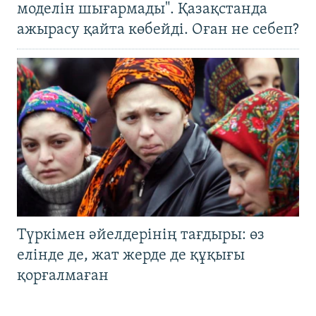
моделін шығармады". Қазақстанда
ажырасу қайта көбейді. Оған не себеп?
Түркімен әйелдерінің тағдыры: өз
елінде де, жат жерде де құқығы
қорғалмаған