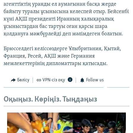
агенттіктің уранды ел аумағынан басқа жерде
ЖАЗЫЛЫҢЫЗ
байыту туралы ұсынысына келеспей отыр. Бейсенбі
күні АҚШ президенті Иранның халықаралық
ұсыныстардан бас тартуы оған қарсы шара
Басқа тілдерде
қолдануға мәжбүрлейді деп мәлімдеген болатын.
Брюсселдегі келіссөздерге Ұлыбритания, Қытай,
Франция, Ресей, АҚШ және Германия
мемлекеттерінің дипломаттары қатысады.
Бөлісу
VPN-сіз оқу
Follow us
Оқыңыз. Көріңіз. Тыңдаңыз