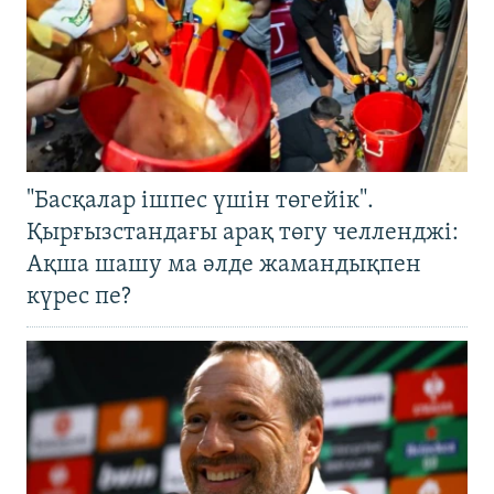
"Басқалар ішпес үшін төгейік".
Қырғызстандағы арақ төгу челленджі:
Ақша шашу ма әлде жамандықпен
күрес пе?