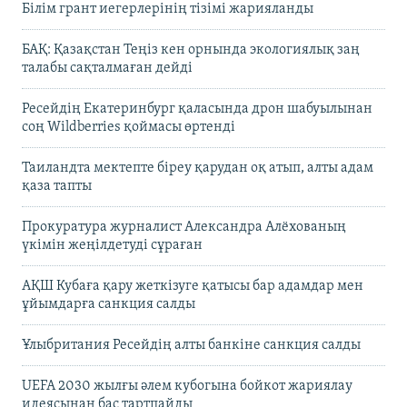
Білім грант иегерлерінің тізімі жарияланды
БАҚ: Қазақстан Теңіз кен орнында экологиялық заң
талабы сақталмаған дейді
Ресейдің Екатеринбург қаласында дрон шабуылынан
соң Wildberries қоймасы өртенді
Таиландта мектепте біреу қарудан оқ атып, алты адам
қаза тапты
Прокуратура журналист Александра Алёхованың
үкімін жеңілдетуді сұраған
АҚШ Кубаға қару жеткізуге қатысы бар адамдар мен
ұйымдарға санкция салды
Ұлыбритания Ресейдің алты банкіне санкция салды
UEFA 2030 жылғы әлем кубогына бойкот жариялау
идеясынан бас тартпайды