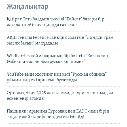
Жаңалықтар
Қайрат Сатыбалдыға тиесілі "Байсат" базары бір
жылдан кейін аукционда сатылды
АҚШ сенаты Ресейге санкция салатын "Линдси Грэм
заң жобасын" мақұлдады
Wildberries қоймаларының бір бөлігін "Қазақстан,
Өзбекстан және Беларуське көшірмек"
YouTube видеохостинг қызметі "Русская община"
ұйымының екі арнасын бұғаттады
Орталық Азия 2025 жылы әлемде туризм ең жылдам
өскен өңір атанды
Пашинян: Армения Еуроодақ пен ЕАЭО-ның бірін
таңдау жайлы референдум өткізбейді