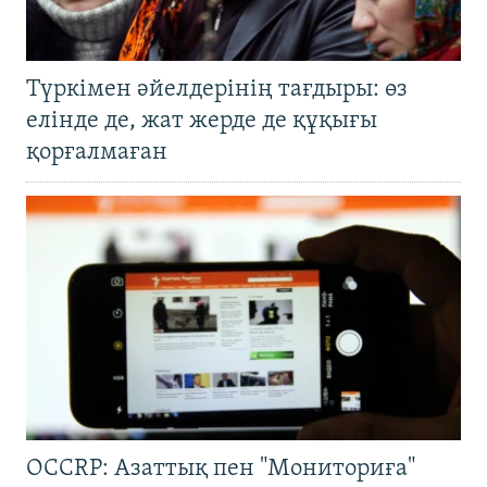
Түркімен әйелдерінің тағдыры: өз
елінде де, жат жерде де құқығы
қорғалмаған
OCCRP: Азаттық пен "Мониториға"