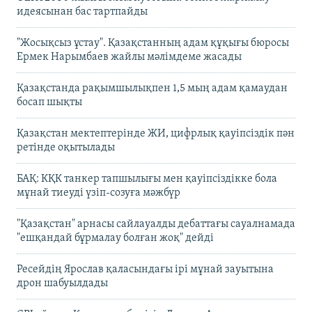
идеясынан бас тартпайды
"Жосықсыз ұстау". Қазақстанның адам құқығы бюросы
Ермек Нарымбаев жайлы мәлімдеме жасады
Қазақстанда рақымшылықпен 1,5 мың адам қамаудан
босап шықты
Қазақстан мектептерінде ЖИ, цифрлық қауіпсіздік пән
ретінде оқытылады
БАҚ: КҚК танкер тапшылығы мен қауіпсіздікке бола
мұнай тиеуді үзіп-созуға мәжбүр
"Қазақстан" арнасы сайлауалды дебаттағы сауалнамада
"ешқандай бұрмалау болған жоқ" дейді
Ресейдің Ярослав қаласындағы ірі мұнай зауытына
дрон шабуылдады