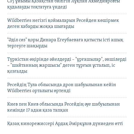
CPJ ұйымы Қазақстан билігін Лұқпан Ахмедияровты
қудалауды тоқтатуға үндеді
Wildberries негізгі қоймаларын Ресейден көшірмек
деген хабарды жоққа шығарды
"Әділ сөз" қоры Динара Егеубаеваға қатысты істі ашық
тергеуге шақырды
Түркістан өңірінде әйелдерді – "ұрғашылар", әншілерді
– "шайтанның жаршысы" деген тұрғын ұсталып, іс
қозғалды
Ресейдің Тула облысында дрон шабуылынан кейін
Wildberries орталығы өртенді
Киев пен Киев облысында Ресейдің әуе шабуылынан
кемінде 17 адам қаза тапқан
Қазақ кинорежиссері Ардақ Әмірқұлов дүниеден өтті