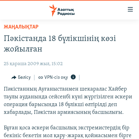
Accessibility
links
Skip
ЖАҢАЛЫҚТАР
to
ЖАҢАЛЫҚТАР
Пәкістанда 18 бүлікшінің көзі
main
САЯСАТ
content
жойылған
AZATTYQTV
Skip
to
25 қараша 2009 жыл, 15:02
ҚАҢТАР ОҚИҒАСЫ
main
АДАМ ҚҰҚЫҚТАРЫ
Бөлісу
VPN-сіз оқу
Navigation
Skip
ӘЛЕУМЕТ
Пәкістанның Ауғаныстанмен шекаралас Хайбер
to
таулы ауданында сейсенбі күні жүргізілген әскери
ӘЛЕМ
Search
операция барысында 18 бүлікші өлтірілді деп
АРНАЙЫ ЖОБАЛАР
хабарлады, Пәкістан армиясының басшылығы.
Русский
Бұған қоса әскери басшылық экстремистердің бір
бекініс бекетін мол қару-жарақ қоймасымен бірге