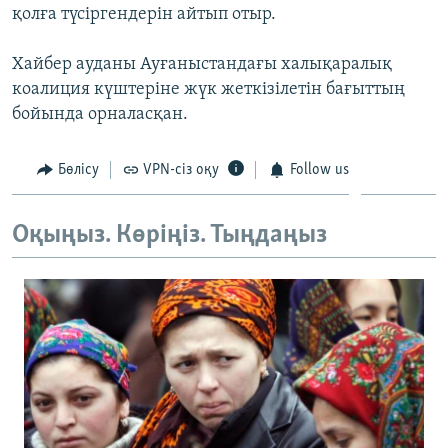
қолға түсіргендерін айтып отыр.
ЖАЗЫЛЫҢЫЗ
Хайбер ауданы Ауғаныстандағы халықаралық
коалиция күштеріне жүк жеткізілетін бағыттың
Басқа тілдерде
бойында орналасқан.
Бөлісу
VPN-сіз оқу
Follow us
Оқыңыз. Көріңіз. Тыңдаңыз