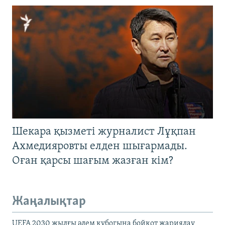
Шекара қызметі журналист Лұқпан
Ахмедияровты елден шығармады.
Оған қарсы шағым жазған кім?
Жаңалықтар
UEFA 2030 жылғы әлем кубогына бойкот жариялау