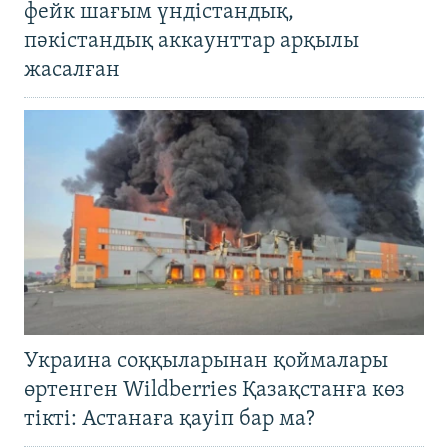
фейк шағым үндістандық,
пәкістандық аккаунттар арқылы
жасалған
Украина соққыларынан қоймалары
өртенген Wildberries Қазақстанға көз
тікті: Астанаға қауіп бар ма?