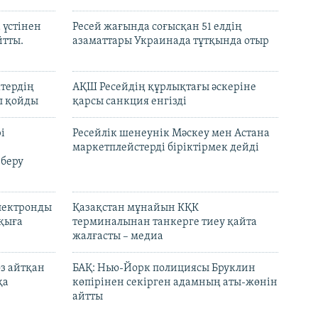
 үстінен
Ресей жағында соғысқан 51 елдің
йтты.
азаматтары Украинада тұтқында отыр
ктердің
АҚШ Ресейдің құрлықтағы әскеріне
л қойды
қарсы санкция енгізді
і
Ресейлік шенеунік Мәскеу мен Астана
маркетплейстерді біріктірмек дейді
 беру
электронды
Қазақстан мұнайын КҚК
лқыға
терминалынан танкерге тиеу қайта
жалғасты – медиа
өз айтқан
БАҚ: Нью-Йорк полициясы Бруклин
қа
көпірінен секірген адамның аты-жөнін
айтты