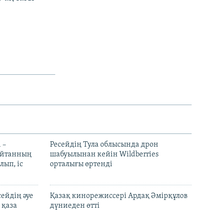
 –
Ресейдің Тула облысында дрон
шайтанның
шабуылынан кейін Wildberries
лып, іс
орталығы өртенді
ейдің әуе
Қазақ кинорежиссері Ардақ Әмірқұлов
 қаза
дүниеден өтті