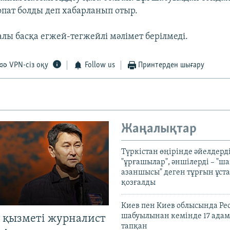
опат болды деп хабарланып отыр.
алы басқа егжей-тегжейлі мәлімет берілмеді.
VPN-сіз оқу
Follow us
Принтерден шығару
Жаңалықтар
Түркістан өңірінде әйелдерді
"ұрғашылар", әншілерді – "
азаншысы" деген тұрғын ұста
қозғалды
Киев пен Киев облысында Рес
шабуылынан кемінде 17 адам
 қызметі журналист
тапқан