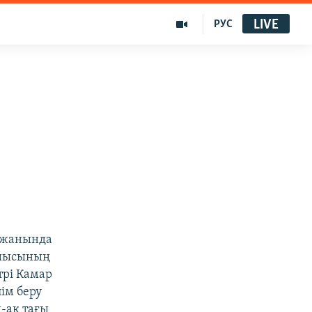
LIVE
РУС
 жанында
тшысының
трі Камар
ім беру
-ақ тағы