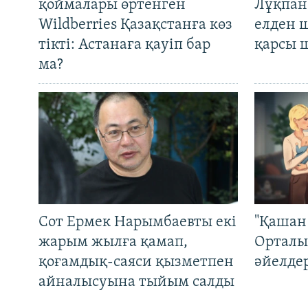
қоймалары өртенген
Лұқпан
Wildberries Қазақстанға көз
елден 
тікті: Астанаға қауіп бар
қарсы 
ма?
Сот Ермек Нарымбаевты екі
"Қашан 
жарым жылға қамап,
Орталы
қоғамдық-саяси қызметпен
әйелде
айналысуына тыйым салды