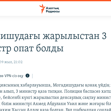
ишудағы жарылыстан 3
тр опат болды
09 жыл, 21:02
VPN-сіз оқу
циясының хабарлауынша, Могадишудағы қонақ үйдің
 алып, 3 министр қаза тапқан. Полиция баспасөз ха
, бейсенбі күнгі жарылыстан денсаулық сақтау минис
 білім министрі Ахмед Абдулахи Уаил және жоғары біл
ахим Хассан Аддоу қаза болған. Бұл шабуылдан сондай