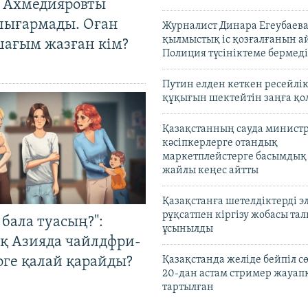
 Ахмедияровты
шығармады. Оған
Журналист Динара Егеубаева
қылмыстық іс қозғалғанын а
шағым жазған кім?
Полиция түсініктеме бермеді
Путин елден кеткен ресейлі
құқығын шектейтін заңға қо
Қазақстанның сауда министр
кәсіпкерлерге отандық
маркетплейстерге басымдық
жайлы кеңес айтты
Қазақстанға шетелдіктерді 
рұқсатпен кіргізу жобасы та
бала туасың?":
ұсынылды
қ Азияда чайлдфри-
рге қалай қарайды?
Қазақстанда желіде бейпіл с
20-дан астам стример жауап
тартылған