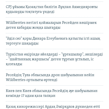
CPJ ұйымы Қазақстан билігін Лұқпан Ахмедияровты
қудалауды тоқтатуға үндеді
Wildberries негізгі қоймаларын Ресейден көшірмек
деген хабарды жоққа шығарды
"Әділ сөз" қоры Динара Егеубаеваға қатысты істі ашық
тергеуге шақырды
Түркістан өңірінде әйелдерді – "ұрғашылар", әншілерді
– "шайтанның жаршысы" деген тұрғын ұсталып, іс
қозғалды
Ресейдің Тула облысында дрон шабуылынан кейін
Wildberries орталығы өртенді
Киев пен Киев облысында Ресейдің әуе шабуылынан
кемінде 17 адам қаза тапқан
Қазақ кинорежиссері Ардақ Әмірқұлов дүниеден өтті