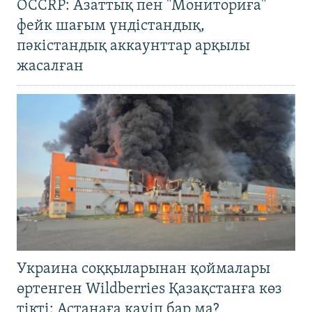
OCCRP: Азаттық пен "Мониториға"
фейк шағым үндістандық,
пәкістандық аккаунттар арқылы
жасалған
Украина соққыларынан қоймалары
өртенген Wildberries Қазақстанға көз
тікті: Астанаға қауіп бар ма?