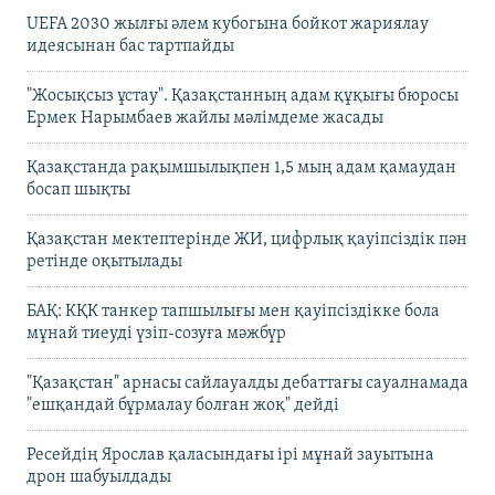
UEFA 2030 жылғы әлем кубогына бойкот жариялау
идеясынан бас тартпайды
"Жосықсыз ұстау". Қазақстанның адам құқығы бюросы
Ермек Нарымбаев жайлы мәлімдеме жасады
Қазақстанда рақымшылықпен 1,5 мың адам қамаудан
босап шықты
Қазақстан мектептерінде ЖИ, цифрлық қауіпсіздік пән
ретінде оқытылады
БАҚ: КҚК танкер тапшылығы мен қауіпсіздікке бола
мұнай тиеуді үзіп-созуға мәжбүр
"Қазақстан" арнасы сайлауалды дебаттағы сауалнамада
"ешқандай бұрмалау болған жоқ" дейді
Ресейдің Ярослав қаласындағы ірі мұнай зауытына
дрон шабуылдады