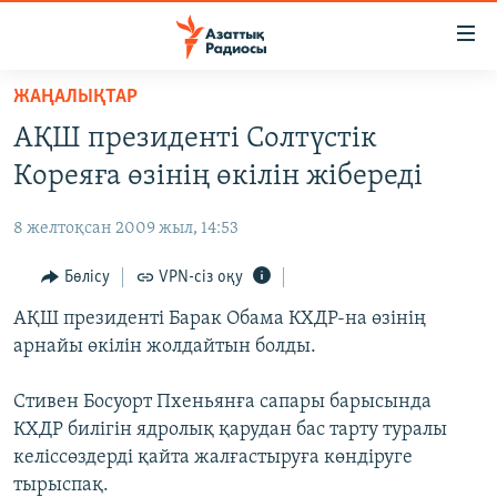
Accessibility
links
Skip
ЖАҢАЛЫҚТАР
to
ЖАҢАЛЫҚТАР
АҚШ президенті Солтүстік
main
САЯСАТ
content
Кореяға өзінің өкілін жібереді
AZATTYQTV
Skip
to
8 желтоқсан 2009 жыл, 14:53
ҚАҢТАР ОҚИҒАСЫ
main
АДАМ ҚҰҚЫҚТАРЫ
Бөлісу
VPN-сіз оқу
Navigation
Skip
ӘЛЕУМЕТ
АҚШ президенті Барак Обама КХДР-на өзінің
to
арнайы өкілін жолдайтын болды.
ӘЛЕМ
Search
АРНАЙЫ ЖОБАЛАР
Стивен Босуорт Пхеньянға сапары барысында
КХДР билігін ядролық қарудан бас тарту туралы
Русский
келіссөздерді қайта жалғастыруға көндіруге
тырыспақ.