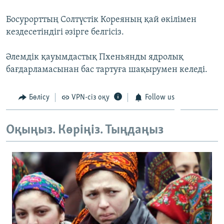
ЖАЗЫЛЫҢЫЗ
Босурорттың Солтүстік Кореяның қай өкілімен
кездесетіндігі әзірге белгісіз.
Басқа тілдерде
Әлемдік қауымдастық Пхеньянды ядролық
бағдарламасынан бас тартуға шақырумен келеді.
Бөлісу
VPN-сіз оқу
Follow us
Оқыңыз. Көріңіз. Тыңдаңыз