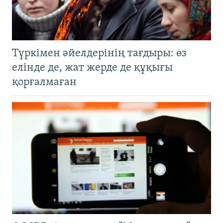
Түркімен әйелдерінің тағдыры: өз
елінде де, жат жерде де құқығы
қорғалмаған