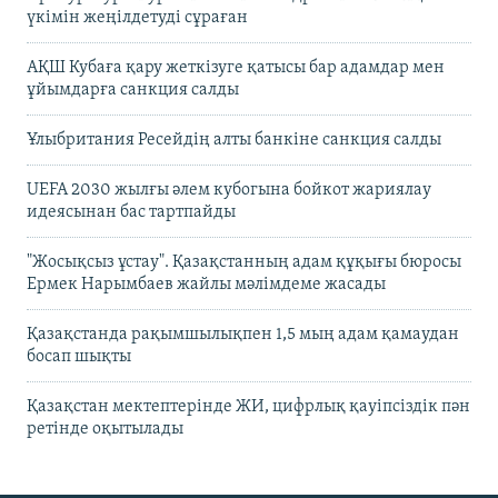
үкімін жеңілдетуді сұраған
АҚШ Кубаға қару жеткізуге қатысы бар адамдар мен
ұйымдарға санкция салды
Ұлыбритания Ресейдің алты банкіне санкция салды
UEFA 2030 жылғы әлем кубогына бойкот жариялау
идеясынан бас тартпайды
"Жосықсыз ұстау". Қазақстанның адам құқығы бюросы
Ермек Нарымбаев жайлы мәлімдеме жасады
Қазақстанда рақымшылықпен 1,5 мың адам қамаудан
босап шықты
Қазақстан мектептерінде ЖИ, цифрлық қауіпсіздік пән
ретінде оқытылады