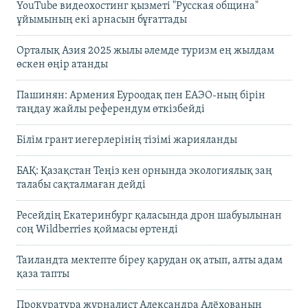
YouTube видеохостинг қызметі "Русская община"
ұйымының екі арнасын бұғаттады
Орталық Азия 2025 жылы әлемде туризм ең жылдам
өскен өңір атанды
Пашинян: Армения Еуроодақ пен ЕАЭО-ның бірін
таңдау жайлы референдум өткізбейді
Білім грант иегерлерінің тізімі жарияланды
БАҚ: Қазақстан Теңіз кен орнында экологиялық заң
талабы сақталмаған дейді
Ресейдің Екатеринбург қаласында дрон шабуылынан
соң Wildberries қоймасы өртенді
Таиландта мектепте біреу қарудан оқ атып, алты адам
қаза тапты
Прокуратура журналист Александра Алёхованың