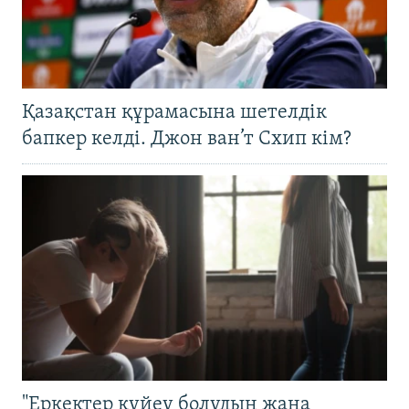
Қазақстан құрамасына шетелдік
бапкер келді. Джон ван’т Схип кім?
"Еркектер күйеу болудың жаңа