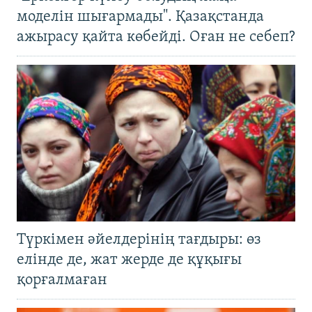
моделін шығармады". Қазақстанда
ажырасу қайта көбейді. Оған не себеп?
Түркімен әйелдерінің тағдыры: өз
елінде де, жат жерде де құқығы
қорғалмаған