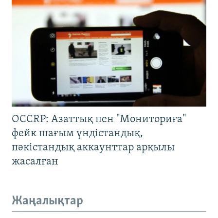
OCCRP: Азаттық пен "Мониториға"
фейк шағым үндістандық,
пәкістандық аккаунттар арқылы
жасалған
Жаңалықтар