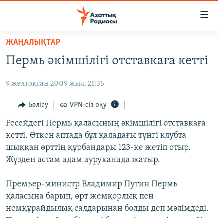
Accessibility
links
Skip
ЖАҢАЛЫҚТАР
to
ЖАҢАЛЫҚТАР
Пермь әкімшілігі отставкаға кетті
main
САЯСАТ
content
9 желтоқсан 2009 жыл, 21:35
AZATTYQTV
Skip
to
ҚАҢТАР ОҚИҒАСЫ
Бөлісу
VPN-сіз оқу
main
АДАМ ҚҰҚЫҚТАРЫ
Ресейдегі Пермь қаласының әкімшілігі отставкаға
Navigation
кетті. Өткен аптада бұл қаладағы түнгі клубта
Skip
ӘЛЕУМЕТ
шыққан өрттің құрбандары 123-ке жетіп отыр.
to
ӘЛЕМ
Жүзден астам адам ауруханада жатыр.
Search
АРНАЙЫ ЖОБАЛАР
Премьер-министр Владимир Путин Пермь
қаласына барып, өрт жемқорлық пен
Русский
немқұрайдылық салдарынан болды деп мәлімдеді.