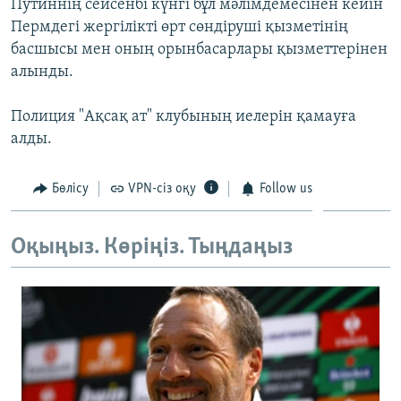
Путиннің сейсенбі күнгі бұл мәлімдемесінен кейін
ЖАЗЫЛЫҢЫЗ
Пермдегі жергілікті өрт сөндіруші қызметінің
басшысы мен оның орынбасарлары қызметтерінен
алынды.
Басқа тілдерде
Полиция "Ақсақ ат" клубының иелерін қамауға
алды.
Бөлісу
VPN-сіз оқу
Follow us
Оқыңыз. Көріңіз. Тыңдаңыз