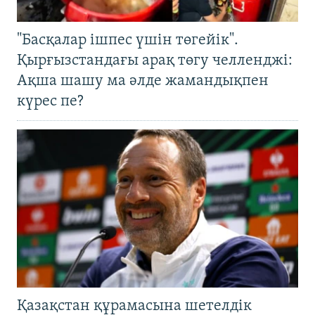
"Басқалар ішпес үшін төгейік".
Қырғызстандағы арақ төгу челленджі:
Ақша шашу ма әлде жамандықпен
күрес пе?
Қазақстан құрамасына шетелдік