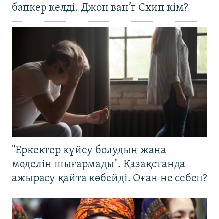
бапкер келді. Джон ван’т Схип кім?
"Еркектер күйеу болудың жаңа
моделін шығармады". Қазақстанда
ажырасу қайта көбейді. Оған не себеп?