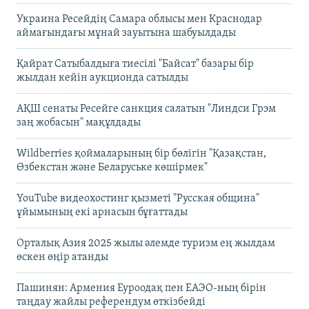
Украина Ресейдің Самара облысы мен Краснодар
аймағындағы мұнай зауытына шабуылдады
Қайрат Сатыбалдыға тиесілі "Байсат" базары бір
жылдан кейін аукционда сатылды
АҚШ сенаты Ресейге санкция салатын "Линдси Грэм
заң жобасын" мақұлдады
Wildberries қоймаларының бір бөлігін "Қазақстан,
Өзбекстан және Беларуське көшірмек"
YouTube видеохостинг қызметі "Русская община"
ұйымының екі арнасын бұғаттады
Орталық Азия 2025 жылы әлемде туризм ең жылдам
өскен өңір атанды
Пашинян: Армения Еуроодақ пен ЕАЭО-ның бірін
таңдау жайлы референдум өткізбейді