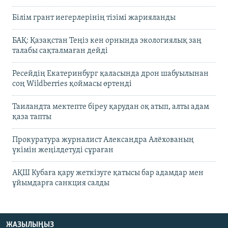
Білім грант иегерлерінің тізімі жарияланды
БАҚ: Қазақстан Теңіз кен орнында экологиялық заң
талабы сақталмаған дейді
Ресейдің Екатеринбург қаласында дрон шабуылынан
соң Wildberries қоймасы өртенді
Таиландта мектепте біреу қарудан оқ атып, алты адам
қаза тапты
Прокуратура журналист Александра Алёхованың
үкімін жеңілдетуді сұраған
АҚШ Кубаға қару жеткізуге қатысы бар адамдар мен
ұйымдарға санкция салды
ЖАЗЫЛЫҢЫЗ