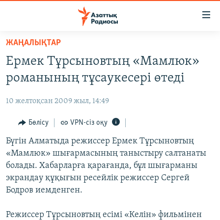
Accessibility
links
Skip
ЖАҢАЛЫҚТАР
to
ЖАҢАЛЫҚТАР
Ермек Тұрсыновтың «Мамлюк»
main
САЯСАТ
content
романының тұсаукесері өтеді
AZATTYQTV
Skip
to
10 желтоқсан 2009 жыл, 14:49
ҚАҢТАР ОҚИҒАСЫ
main
АДАМ ҚҰҚЫҚТАРЫ
Бөлісу
VPN-сіз оқу
Navigation
Skip
ӘЛЕУМЕТ
Бүгін Алматыда режиссер Ермек Тұрсыновтың
to
«Мамлюк» шығармасының таныстыру салтанаты
ӘЛЕМ
Search
болады. Хабарларға қарағанда, бұл шығарманы
АРНАЙЫ ЖОБАЛАР
экрандау құқығын ресейлік режиссер Сергей
Бодров иемденген.
Русский
Режиссер Тұрсыновтың есімі «Келін» фильмінен