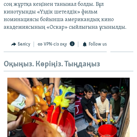
соң жұртқа кеңінен танымал болды. Бұл
ЖАЗЫЛЫҢЫЗ
кинотуынды «Үздік шетелдік» фильм
номинациясы бойынша американдық кино
академиясының «Оскар» сыйлығына ұсынылды.
Басқа тілдерде
Бөлісу
VPN-сіз оқу
Follow us
Оқыңыз. Көріңіз. Тыңдаңыз