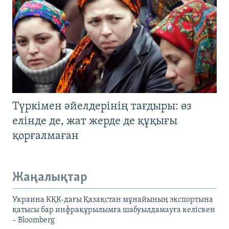
Түркімен әйелдерінің тағдыры: өз
елінде де, жат жерде де құқығы
қорғалмаған
Жаңалықтар
Украина КҚК-дағы Қазақстан мұнайының экспортына
қатысы бар инфрақұрылымға шабуылдамауға келіскен
– Bloomberg